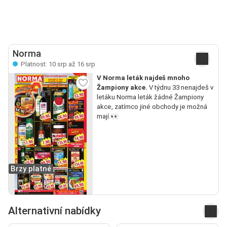
Norma
Platnost: 10 srp až 16 srp
V Norma leták najdeš mnoho
Žampiony akce.
V týdnu 33 nenajdeš v
letáku Norma leták žádné Žampiony
akce, zatímco jiné obchody je možná
mají.👀
Brzy platné
Alternativní nabídky