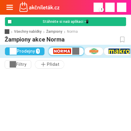
!
Stáhněte si naši aplikaci 📲
Všechny nabídky
Žampiony
Norma
Žampiony akce Norma
Prodejny
1
Filtry
Přidat