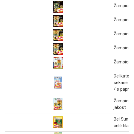
Žampiony 
Žampiony
Žampiony 
Žampiony 
Žampiony
Delikatesn
sekané se
/ s paprik
Žampiony P
jakost
Bel Sun Ž
celé hlavy