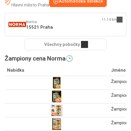
Automatická detekce
Hlavní město Praha
11.14 km
Norma
15521 Praha
Všechny pobočky
Žampiony cena Norma🕒
Nabídka
Jméno
Žampiony 
Žampiony 
Žampiony
Žampiony 