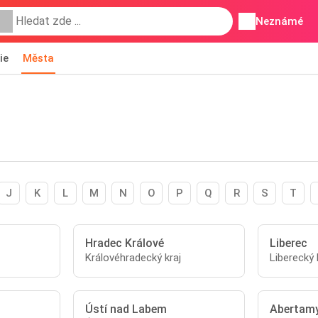
Neznámé
ie
Města
J
K
L
M
N
O
P
Q
R
S
T
Hradec Králové
Liberec
Královéhradecký kraj
Liberecký 
Ústí nad Labem
Abertam