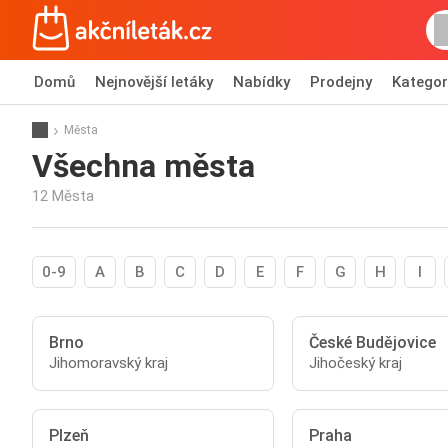
Domů
Nejnovější letáky
Nabídky
Prodejny
Kategor
Města
Všechna města
12 Města
0-9
A
B
C
D
E
F
G
H
I
Brno
České Budějovice
Jihomoravský kraj
Jihočeský kraj
Plzeň
Praha