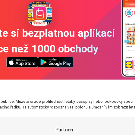
e si bezplatnou aplikaci
íce než 1000 obchody
publice. Můžete si zde prohlédnout letáky, časopisy nebo lookbooky specif
cího řádku. Ta automaticky rozpozná vaši polohu a umožní vám zobrazit leták
Partneři