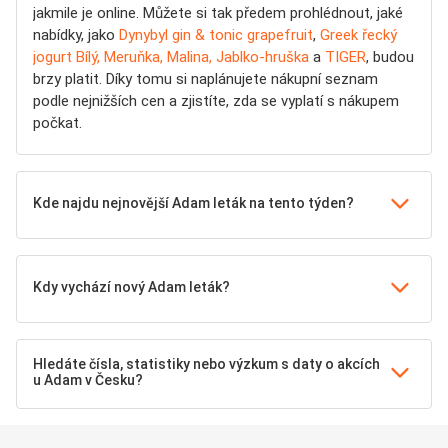
jakmile je online. Můžete si tak předem prohlédnout, jaké
nabídky, jako
Dynybyl gin & tonic grapefruit
,
Greek řecký
jogurt Bílý, Meruňka, Malina, Jablko-hruška
a
TIGER
, budou
brzy platit. Díky tomu si naplánujete nákupní seznam
podle nejnižších cen a zjistíte, zda se vyplatí s nákupem
počkat.
Kde najdu nejnovější Adam leták na tento týden?
Kdy vychází nový Adam leták?
Hledáte čísla, statistiky nebo výzkum s daty o akcích
u Adam v Česku?