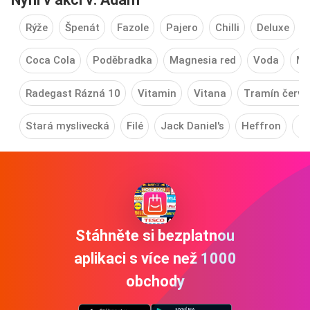
Rýže
Špenát
Fazole
Pajero
Chilli
Deluxe
Coca Cola
Poděbradka
Magnesia red
Voda
Ma
Radegast Rázná 10
Vitamin
Vitana
Tramín červe
Stará myslivecká
Filé
Jack Daniel's
Heffron
Ta
Stáhněte si bezplatnou
aplikaci s více než 1000
obchody