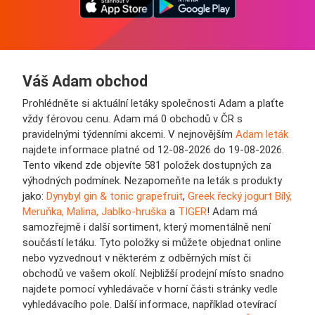
Váš Adam obchod
Prohlédněte si aktuální letáky společnosti Adam a plaťte
vždy férovou cenu. Adam má 0 obchodů v ČR s
pravidelnými týdenními akcemi. V nejnovějším
Adam leták
najdete informace platné od 12-08-2026 do 19-08-2026.
Tento víkend zde objevíte 581 položek dostupných za
výhodných podmínek. Nezapomeňte na leták s produkty
jako:
Dynybyl gin & tonic grapefruit
,
Greek řecký jogurt Bílý,
Meruňka, Malina, Jablko-hruška
a
TIGER
! Adam má
samozřejmě i další sortiment, který momentálně není
součástí letáku. Tyto položky si můžete objednat online
nebo vyzvednout v některém z odběrných míst či
obchodů ve vašem okolí. Nejbližší prodejní místo snadno
najdete pomocí vyhledávače v horní části stránky vedle
vyhledávacího pole. Další informace, například otevírací