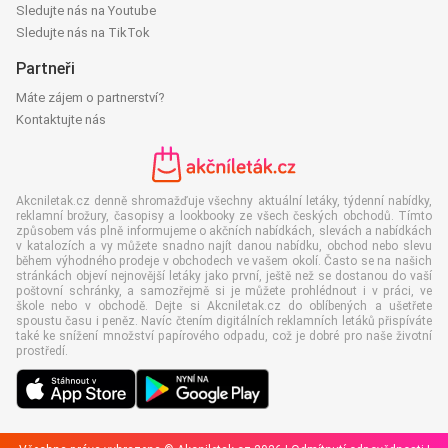
Sledujte nás na Youtube
Sledujte nás na TikTok
Partneři
Máte zájem o partnerství?
Kontaktujte nás
Akcniletak.cz denně shromažďuje všechny aktuální letáky, týdenní nabídky,
reklamní brožury, časopisy a lookbooky ze všech českých obchodů. Tímto
způsobem vás plně informujeme o akčních nabídkách, slevách a nabídkách
v katalozích a vy můžete snadno najít danou nabídku, obchod nebo slevu
během výhodného prodeje v obchodech ve vašem okolí. Často se na našich
stránkách objeví nejnovější letáky jako první, ještě než se dostanou do vaší
poštovní schránky, a samozřejmě si je můžete prohlédnout i v práci, ve
škole nebo v obchodě. Dejte si Akcniletak.cz do oblíbených a ušetřete
spoustu času i peněz. Navíc čtením digitálních reklamních letáků přispíváte
také ke snížení množství papírového odpadu, což je dobré pro naše životní
prostředí.