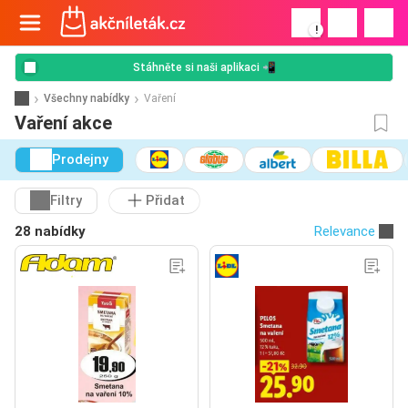
!
Stáhněte si naši aplikaci 📲
Všechny nabídky
Vaření
Vaření akce
Prodejny
Filtry
Přidat
28 nabídky
Relevance