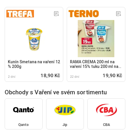
Kunín Smetana na vaření 12
RAMA CREMA 200 ml na
% 200g
vaření 15% tuku 200 ml na
šlehání -31% tuku
18,90 Kč
19,90 Kč
2 dní
22 dní
Obchody s Vaření ve svém sortimentu
Qanto
Jip
CBA