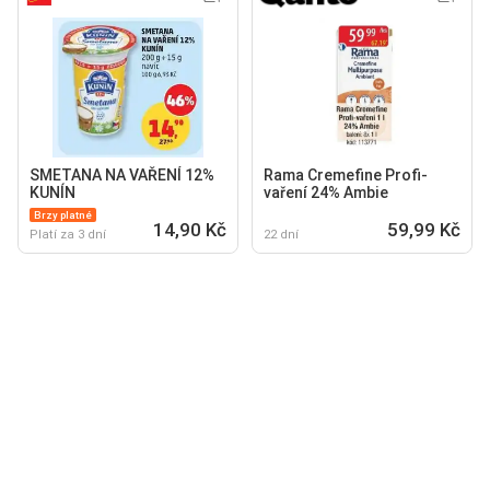
SMETANA NA VAŘENÍ 12%
Rama Cremefine Profi-
KUNÍN
vaření 24% Ambie
Brzy platné
14,90 Kč
59,99 Kč
Platí za 3 dní
22 dní