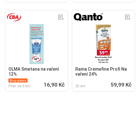
OLMA Smetana na vaření
Rama Cremefine Profi Na
12%
vaření 24%
Brzy platné
16,90 Kč
59,99 Kč
Platí za 3 dní
22 dní