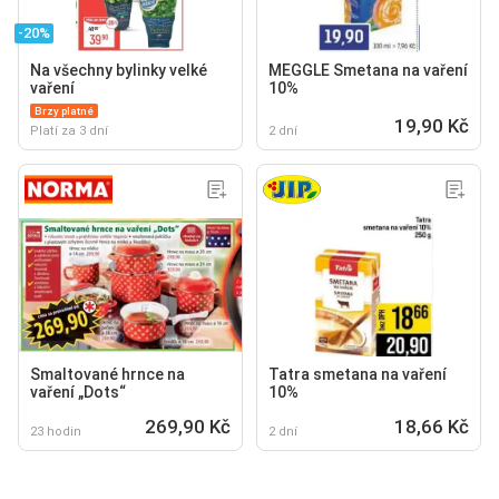
-20%
Na všechny bylinky velké
MEGGLE Smetana na vaření
vaření
10%
Brzy platné
19,90 Kč
Platí za 3 dní
2 dní
Smal­tované hrnce na
Tatra smetana na vaření
vaření „Dots“
10%
269,90 Kč
18,66 Kč
23 hodin
2 dní