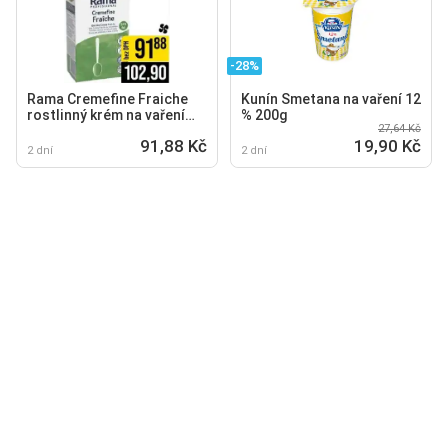
-28%
Rama Cremefine Fraiche
Kunín Smetana na vaření 12
rostlinný krém na vaření
% 200g
27,64 Kč
24%
91,88 Kč
19,90 Kč
2 dní
2 dní