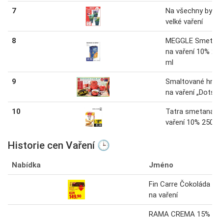
7
Na všechny bylin
velké vaření
8
MEGGLE Smeta
na vaření 10% 2
ml
9
Smal­tované hrn
na vaření „Dots“
10
Tatra smetana 
vaření 10% 250 g
Historie cen Vaření 🕒
Nabídka
Jméno
Fin Carre Čokoláda
na vaření
RAMA CREMA 15%