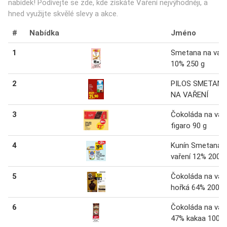
nabídek! Podívejte se zde, kde získáte Vaření nejvýhodněji, a
hned využijte skvělé slevy a akce.
#
Nabídka
Jméno
1
Smetana na vaře
10% 250 g
2
PILOS SMETAN
NA VAŘENÍ
3
Čokoláda na vař
figaro 90 g
4
Kunín Smetana 
vaření 12% 200 g
5
Čokoláda na vař
hořká 64% 200 g
6
Čokoláda na vař
47% kakaa 100 g