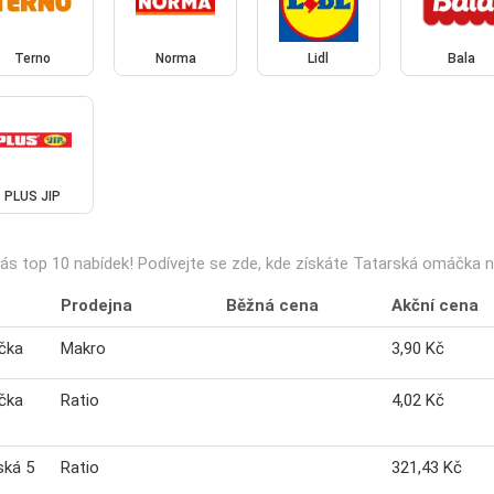
Terno
Norma
Lidl
Bala
PLUS JIP
ás top 10 nabídek! Podívejte se zde, kde získáte Tatarská omáčka nej
Prodejna
Běžná cena
Akční cena
čka
Makro
3,90 Kč
čka
Ratio
4,02 Kč
ská 5
Ratio
321,43 Kč