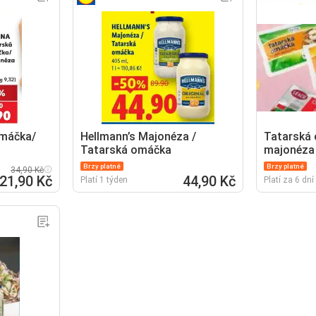
máčka/
Hellmann’s Majonéza /
Tatarská 
Tatarská omáčka
majonéza
Brzy platné
Brzy platné
34,90 Kč
21,90 Kč
44,90 Kč
Platí 1 týden
Platí za 6 dní