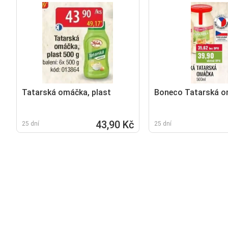
Tatarská omáčka, plast
Boneco Tatarská 
43,90 Kč
25 dní
25 dní