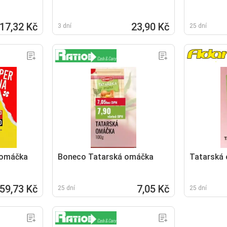
17,32 Kč
23,90 Kč
3 dní
25 dní
 omáčka
Boneco Tatarská omáčka
Tatarská
59,73 Kč
7,05 Kč
25 dní
25 dní