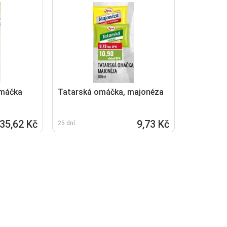
omáčka
Tatarská omáčka, majonéza
35,62 Kč
9,73 Kč
25 dní