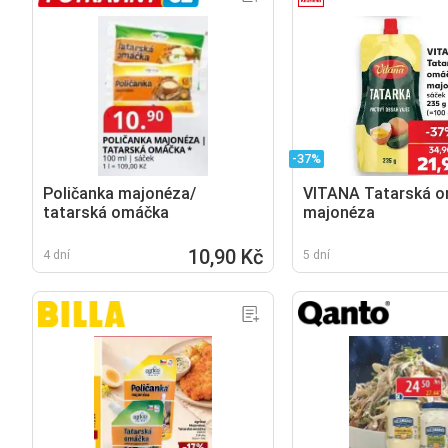
-37%
Poličanka majonéza/
VITANA Tatarská o
tatarská omáčka
majonéza
10,90 Kč
4 dní
5 dní