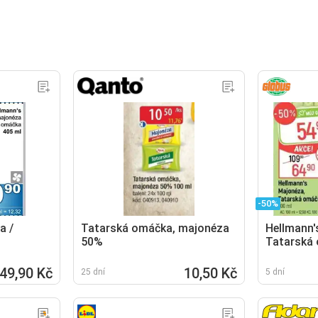
-50%
a /
Tatarská omáčka, majonéza
Hellmann'
50%
Tatarská
49,90 Kč
10,50 Kč
25 dní
5 dní