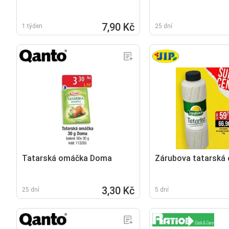
7,90 Kč
1 týden
25 dní
Tatarská omáčka Doma
Zárubova tatarská
3,30 Kč
25 dní
5 dní