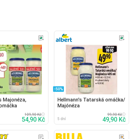
-50%
s Majonéza,
Hellmann's Tatarská omáčka/
 omáčka
Majónéza
109,90 Kč
99,90 Kč
54,90 Kč
49,90 Kč
5 dní