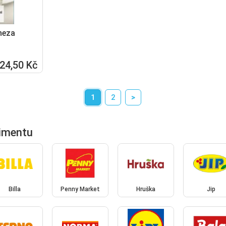
neza
24,50 Kč
1
2
>
imentu
Billa
Penny Market
Hruška
Jip