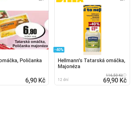
-40%
omáčka, Poličanka
Hellmann's Tatarská omáčka,
Majonéza
116,50 Kč
6,90 Kč
69,90 Kč
12 dní