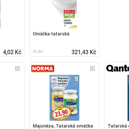
Omáčka tatarská
4,02 Kč
321,43 Kč
25 dní
Majonéza, Tatarská omáčka
Tatarská