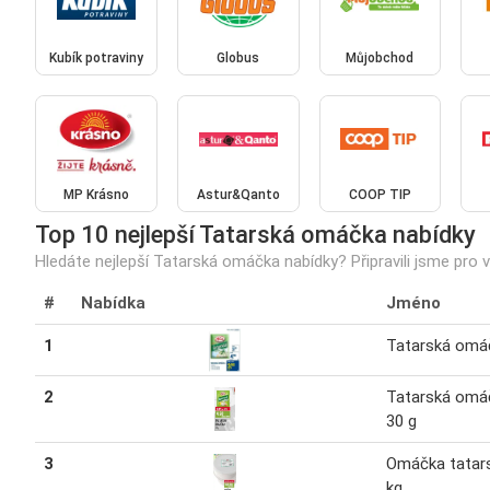
Kubík potraviny
Globus
Můjobchod
MP Krásno
Astur&Qanto
COOP TIP
Top 10 nejlepší Tatarská omáčka nabídky
Hledáte nejlepší Tatarská omáčka nabídky? Připravili jsme pro v
#
Nabídka
Jméno
1
Tatarská omá
2
Tatarská omá
30 g
3
Omáčka tatar
kg