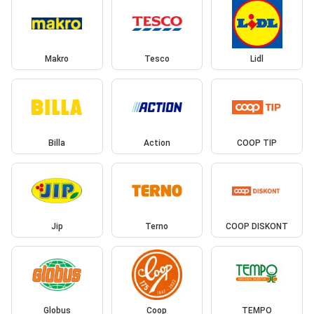
Makro
Tesco
Lidl
Billa
Action
COOP TIP
Jip
Terno
COOP DISKONT
Globus
Coop
TEMPO