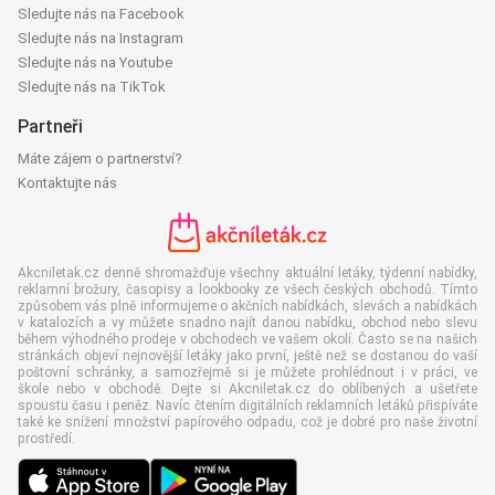
Sledujte nás na Facebook
Sledujte nás na Instagram
Sledujte nás na Youtube
Sledujte nás na TikTok
Partneři
Máte zájem o partnerství?
Kontaktujte nás
Akcniletak.cz denně shromažďuje všechny aktuální letáky, týdenní nabídky,
reklamní brožury, časopisy a lookbooky ze všech českých obchodů. Tímto
způsobem vás plně informujeme o akčních nabídkách, slevách a nabídkách
v katalozích a vy můžete snadno najít danou nabídku, obchod nebo slevu
během výhodného prodeje v obchodech ve vašem okolí. Často se na našich
stránkách objeví nejnovější letáky jako první, ještě než se dostanou do vaší
poštovní schránky, a samozřejmě si je můžete prohlédnout i v práci, ve
škole nebo v obchodě. Dejte si Akcniletak.cz do oblíbených a ušetřete
spoustu času i peněz. Navíc čtením digitálních reklamních letáků přispíváte
také ke snížení množství papírového odpadu, což je dobré pro naše životní
prostředí.