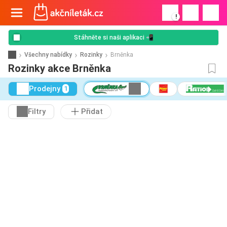
!
Stáhněte si naši aplikaci 📲
Všechny nabídky
Rozinky
Brněnka
Rozinky akce Brněnka
Prodejny
1
Filtry
Přidat