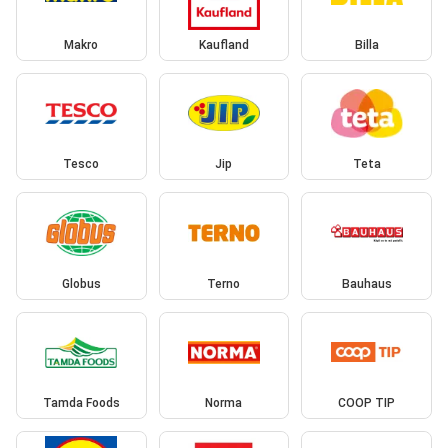
Makro
Kaufland
Billa
Tesco
Jip
Teta
Globus
Terno
Bauhaus
Tamda Foods
Norma
COOP TIP