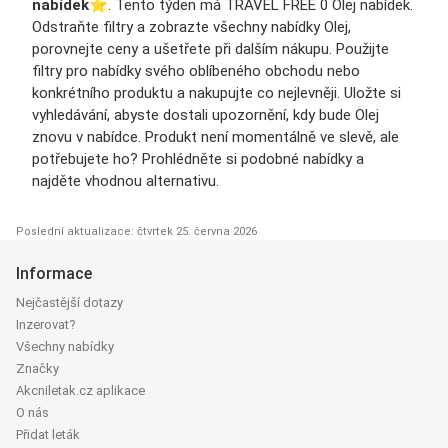
nabídek
⭐️. Tento týden má TRAVEL FREE 0 Olej nabídek.
Odstraňte filtry a zobrazte všechny nabídky Olej,
porovnejte ceny a ušetřete při dalším nákupu. Použijte
filtry pro nabídky svého oblíbeného obchodu nebo
konkrétního produktu a nakupujte co nejlevněji. Uložte si
vyhledávání, abyste dostali upozornění, kdy bude Olej
znovu v nabídce. Produkt není momentálně ve slevě, ale
potřebujete ho? Prohlédněte si podobné nabídky a
najděte vhodnou alternativu.
Poslední aktualizace: čtvrtek 25. června 2026
Informace
Nejčastější dotazy
Inzerovat?
Všechny nabídky
Značky
Akcniletak.cz aplikace
O nás
Přidat leták