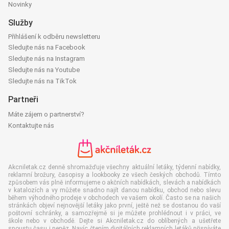
Novinky
Služby
Přihlášení k odběru newsletteru
Sledujte nás na Facebook
Sledujte nás na Instagram
Sledujte nás na Youtube
Sledujte nás na TikTok
Partneři
Máte zájem o partnerství?
Kontaktujte nás
Akcniletak.cz denně shromažďuje všechny aktuální letáky, týdenní nabídky,
reklamní brožury, časopisy a lookbooky ze všech českých obchodů. Tímto
způsobem vás plně informujeme o akčních nabídkách, slevách a nabídkách
v katalozích a vy můžete snadno najít danou nabídku, obchod nebo slevu
během výhodného prodeje v obchodech ve vašem okolí. Často se na našich
stránkách objeví nejnovější letáky jako první, ještě než se dostanou do vaší
poštovní schránky, a samozřejmě si je můžete prohlédnout i v práci, ve
škole nebo v obchodě. Dejte si Akcniletak.cz do oblíbených a ušetřete
spoustu času i peněz. Navíc čtením digitálních reklamních letáků přispíváte