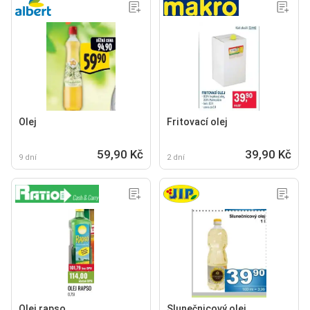
Olej
Fritovací olej
59,90 Kč
39,90 Kč
9 dní
2 dní
Olej rapso
Slunečnicový olej