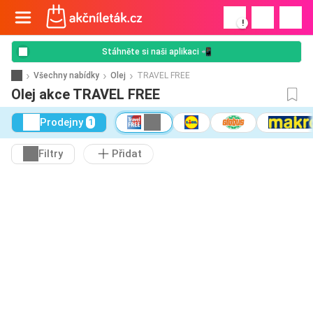
!
Stáhněte si naši aplikaci 📲
Všechny nabídky
Olej
TRAVEL FREE
Olej akce TRAVEL FREE
Prodejny
1
Filtry
Přidat