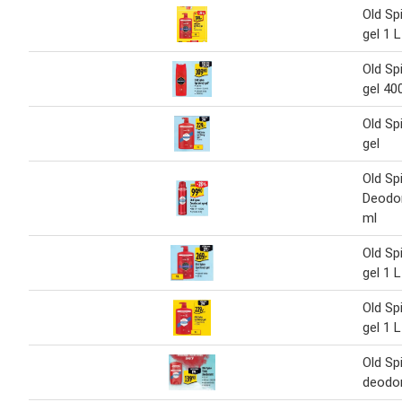
Old Sp
gel 1 L
Old Sp
gel 40
Old Sp
gel
Old Sp
Deodor
ml
Old Sp
gel 1 L
Old Sp
gel 1 L
Old Sp
deodor