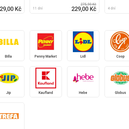
275,90 Kč
29,00 Kč
229,00 Kč
11 dní
4 dní
Billa
Penny Market
Lidl
Coop
Jip
Kaufland
Hebe
Globus