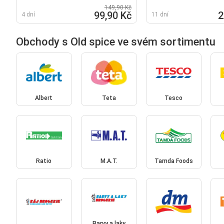
149,90 Kč
99,90 Kč
2
4 dní
11 dní
Obchody s Old spice ve svém sortimentu
Albert
Teta
Tesco
Ratio
M.A.T.
Tamda Foods
Barvy a laky