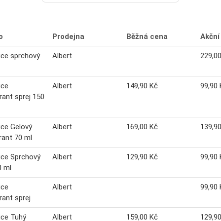
o
Prodejna
Běžná cena
Akční
ice sprchový
Albert
229,0
ice
Albert
149,90 Kč
99,90 
ant sprej 150
ice Gelový
Albert
169,00 Kč
139,9
ant 70 ml
ice Sprchový
Albert
129,90 Kč
99,90 
0 ml
ice
Albert
99,90 
ant sprej
ice Tuhý
Albert
159,00 Kč
129,9