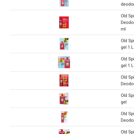
deodor
Old Sp
Deodor
ml
Old Sp
gel 1 L
Old Sp
gel 1 L
Old Sp
Deodor
Old Sp
gel
Old Sp
Deodor
Old Sp