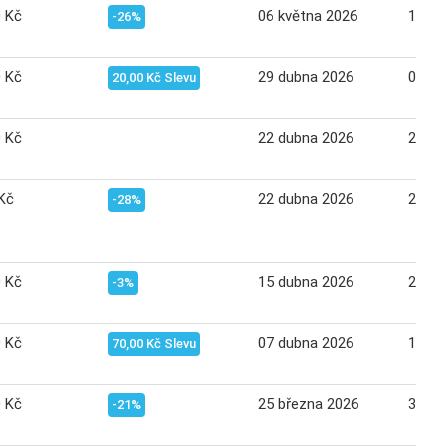
0 Kč
06 května 2026
12 kv
-26%
0 Kč
29 dubna 2026
05 kv
20,00 Kč Slevu
0 Kč
22 dubna 2026
28 du
Kč
22 dubna 2026
28 du
-28%
0 Kč
15 dubna 2026
21 du
-3%
0 Kč
07 dubna 2026
14 du
70,00 Kč Slevu
0 Kč
25 března 2026
31 bř
-21%