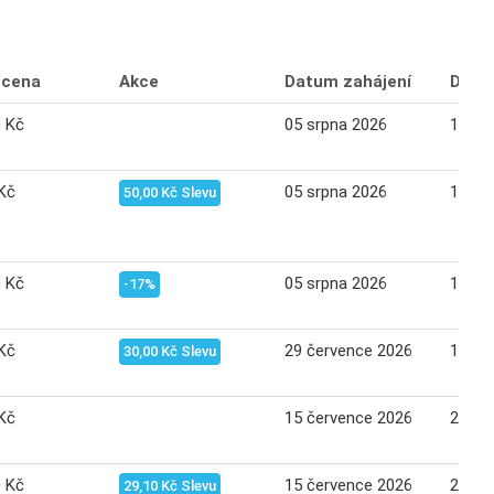
 cena
Akce
Datum zahájení
Datu
0 Kč
05 srpna 2026
18 sr
Kč
05 srpna 2026
11 sr
50,00 Kč Slevu
0 Kč
05 srpna 2026
11 sr
-17%
Kč
29 července 2026
11 sr
30,00 Kč Slevu
Kč
15 července 2026
21 če
0 Kč
15 července 2026
21 če
29,10 Kč Slevu