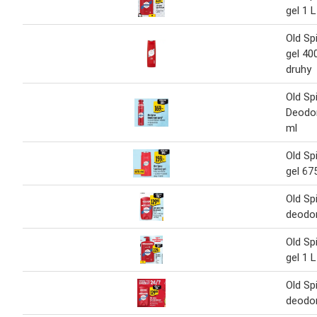
gel 1 L
Old Sp
gel 40
druhy
Old Sp
Deodor
ml
Old Sp
gel 67
Old Sp
deodor
Old Sp
gel 1 L
Old Sp
deodor