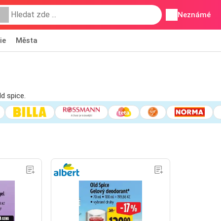
Neznámé
ie
Města
d spice.