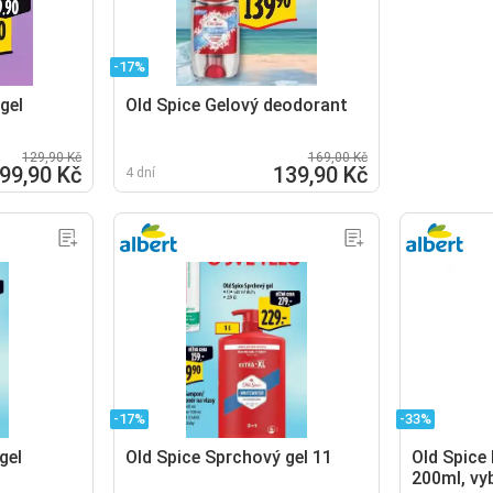
-17%
gel
Old Spice Gelový deodorant
129,90 Kč
169,00 Kč
99,90 Kč
139,90 Kč
4 dní
-17%
-33%
gel
Old Spice Sprchový gel 11
Old Spice 
200ml, vy