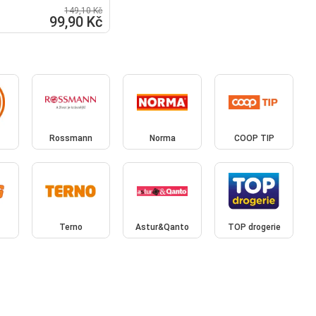
149,10 Kč
99,90 Kč
Rossmann
Norma
COOP TIP
Terno
Astur&Qanto
TOP drogerie