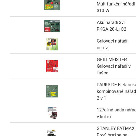
Multifunkční nářadí
310 W
Aku nářadí 3v1
PKGA 20-Li C2
Grilovací nářadí
nerez
GRILLMEISTER
Grilovací nářadí v
tašce
PARKSIDE Elektrick
kombinované nářad
2 v 1
127dílná sada nářad
v kufru
STANLEY FATMAX
Profi brašna na