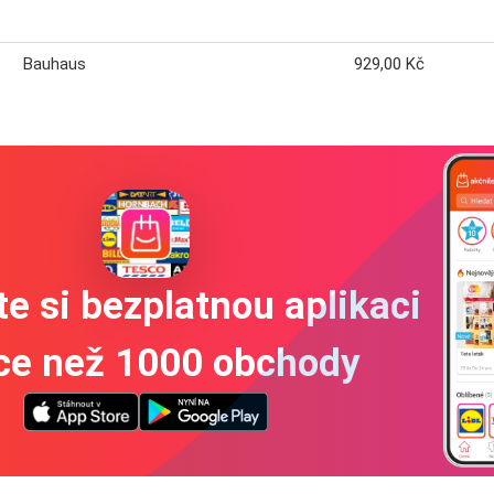
Bauhaus
929,00 Kč
e si bezplatnou aplikaci
íce než 1000 obchody