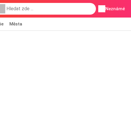
Neznámé
ie
Města