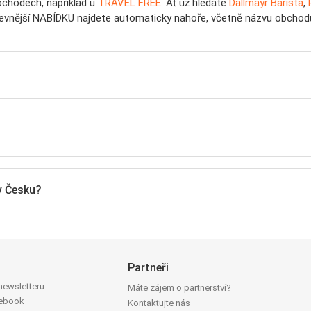
chodech, například u
TRAVEL FREE
. Ať už hledáte
Dallmayr Barista
,
ejlevnější NABÍDKU najdete automaticky nahoře, včetně názvu obchodu
v Česku?
Partneři
 newsletteru
Máte zájem o partnerství?
cebook
Kontaktujte nás