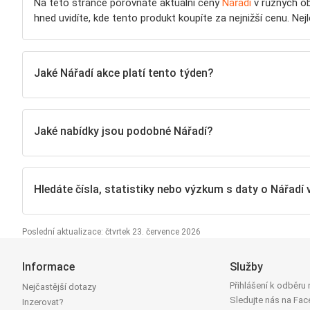
Na této stránce porovnáte aktuální ceny
Nářadí
v různých ob
hned uvidíte, kde tento produkt koupíte za nejnižší cenu. N
Jaké Nářadí akce platí tento týden?
Jaké nabídky jsou podobné Nářadí?
Hledáte čísla, statistiky nebo výzkum s daty o Nářadí 
Poslední aktualizace: čtvrtek 23. července 2026
Informace
Služby
Přihlášení k odběru
Nejčastější dotazy
Sledujte nás na Fa
Inzerovat?