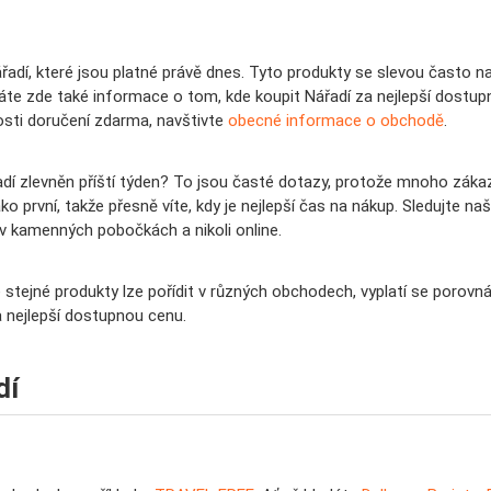
adí, které jsou platné právě dnes. Tyto produkty se slevou často na
skáte zde také informace o tom, kde koupit Nářadí za nejlepší dostu
sti doručení zdarma, navštivte
obecné informace o obchodě
.
dí zlevněn příští týden? To jsou časté dotazy, protože mnoho zákazn
ko první, takže přesně víte, kdy je nejlepší čas na nákup. Sledujte naš
v kamenných pobočkách a nikoli online.
 stejné produkty lze pořídit v různých obchodech, vyplatí se porovn
a nejlepší dostupnou cenu.
dí