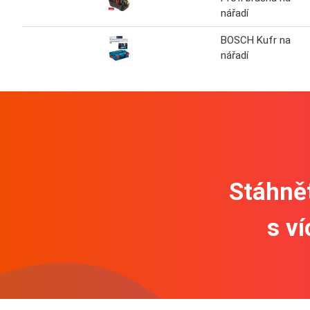
nářadí
BOSCH Kufr na
nářadí
Stáhnět
s v