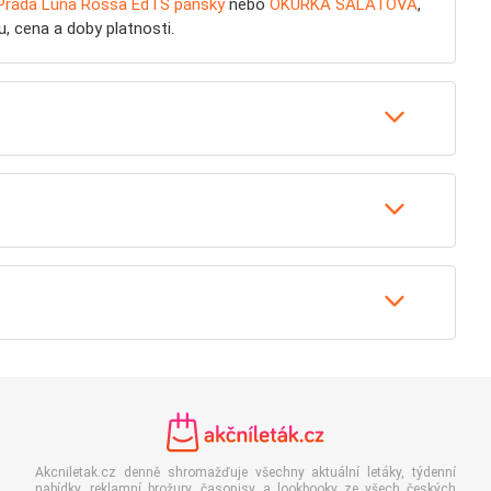
Prada Luna Rossa EdTS pánský
nebo
OKURKA SALÁTOVÁ
,
, cena a doby platnosti.
Akcniletak.cz denně shromažďuje všechny aktuální letáky, týdenní
nabídky, reklamní brožury, časopisy a lookbooky ze všech českých