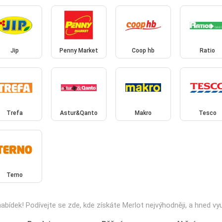
Jip
Penny Market
Coop hb
Ratio
Trefa
Astur&Qanto
Makro
Tesco
Terno
nabídek! Podívejte se zde, kde získáte Merlot nejvýhodněji, a hned vyu