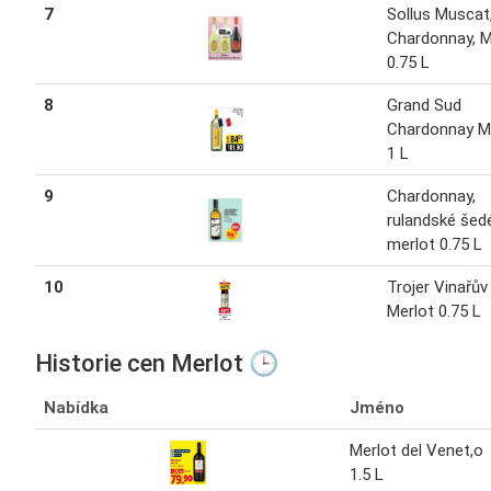
7
Sollus Muscat
Chardonnay, M
0.75 L
8
Grand Sud
Chardonnay M
1 L
9
Chardonnay,
rulandské šed
merlot 0.75 L
10
Trojer Vinařův
Merlot 0.75 L
Historie cen Merlot 🕒
Nabídka
Jméno
Merlot del Venet,o
1.5 L