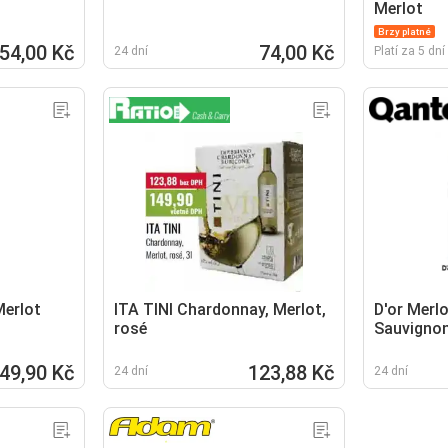
Merlot
Brzy platné
54,00 Kč
74,00 Kč
24 dní
Platí za 5 dní
Merlot
ITA TINI Chardonnay, Merlot,
D'or Merl
rosé
Sauvignon
49,90 Kč
123,88 Kč
24 dní
24 dní