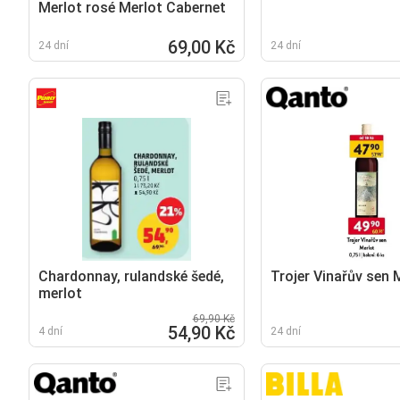
Merlot rosé Merlot Cabernet
69,00 Kč
24 dní
24 dní
Chardonnay, rulandské šedé,
Trojer Vinařův sen 
merlot
69,90 Kč
54,90 Kč
4 dní
24 dní