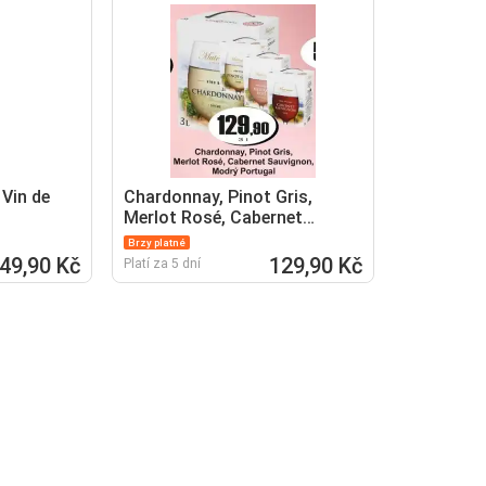
Vin de
Chardonnay, Pinot Gris,
Merlot Rosé, Cabernet
Sauvignon, Modrý Portugal
Brzy platné
49,90 Kč
129,90 Kč
Platí za 5 dní