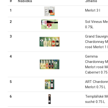
#
Nabídka
Jméno
1
Merlot 3 l
2
Sol Vineus Me
0.75L
3
Grand Sauvig
Chardonnay M
rosé Merlot 1 
4
Gemma
Chardonnay M
Merlot rosé M
Cabernet 0.75
5
ART Chardon
Merlot 0.75 L
6
Templářské Me
suché 0.75 L