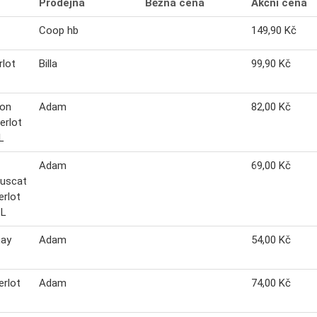
Prodejna
Běžná cena
Akční cena
Coop hb
149,90 Kč
rlot
Billa
99,90 Kč
non
Adam
82,00 Kč
erlot
L
Adam
69,00 Kč
uscat
erlot
 L
nay
Adam
54,00 Kč
rlot
Adam
74,00 Kč