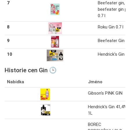
7
Beefeater gin,
beefeater gin pi
0.7 l
8
Roku Gin 0.7 l
9
Beefeater Gin 0.7
10
Hendrick's Gin 0.7
Historie cen Gin 🕒
Nabídka
Jméno
Gibson‘s PINK GIN
Hendrick's Gin 41,4%
1L
BOREC