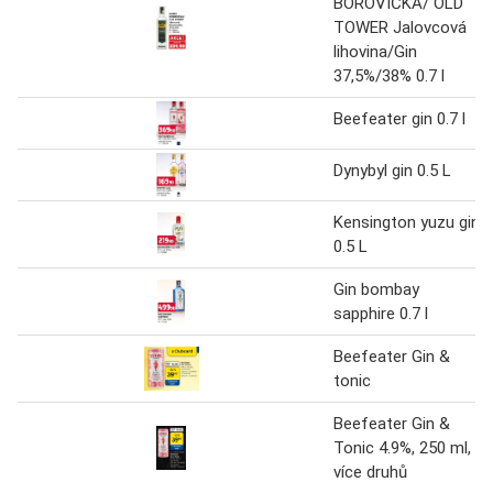
BOROVIČKA/ OLD
TOWER Jalovcová
lihovina/Gin
37,5%/38% 0.7 l
Beefeater gin 0.7 l
Dynybyl gin 0.5 L
Kensington yuzu gin
0.5 L
Gin bombay
sapphire 0.7 l
Beefeater Gin &
tonic
Beefeater Gin &
Tonic 4.9%, 250 ml,
více druhů