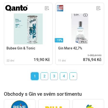
-19%
Bubee Gin & Tonic
Gin Mare 42,7%
1 082,64 Kč
19,90 Kč
876,94 Kč
22 dní
11 dní
1
2
3
4
>
Obchody s Gin ve svém sortimentu