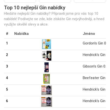
Top 10 nejlepší Gin nabídky
Hledáte nejlepší Gin nabídky? Připravili jsme pro vás top 10
nabídek! Podívejte se zde, kde získáte Gin nejvýhodněji, a hned
využijte skvělé slevy a akce.
#
Nabídka
Jméno
1
Gordon's Gin 0.7 
2
Hendrick's Gin 0.
3
Gibson's Gin 0.7L
4
Beefeater Gin
5
Hendrick's Gin 0.7
6
Hendrick's Gin 0.7