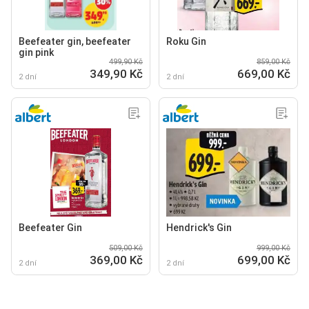
Beefeater gin, beefeater
Roku Gin
gin pink
499,90 Kč
859,00 Kč
349,90 Kč
669,00 Kč
2 dní
2 dní
Beefeater Gin
Hendrick's Gin
509,00 Kč
999,00 Kč
369,00 Kč
699,00 Kč
2 dní
2 dní