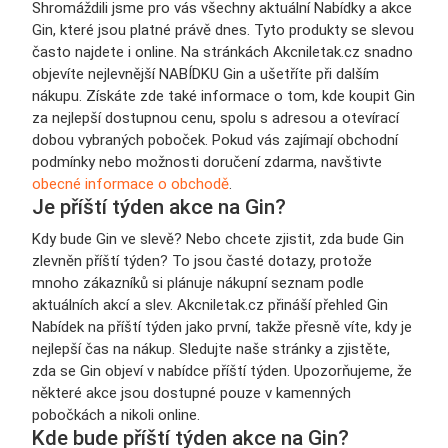
Shromáždili jsme pro vás všechny aktuální Nabídky a akce
Gin, které jsou platné právě dnes. Tyto produkty se slevou
často najdete i online. Na stránkách Akcniletak.cz snadno
objevíte nejlevnější NABÍDKU Gin a ušetříte při dalším
nákupu. Získáte zde také informace o tom, kde koupit Gin
za nejlepší dostupnou cenu, spolu s adresou a otevírací
dobou vybraných poboček. Pokud vás zajímají obchodní
podmínky nebo možnosti doručení zdarma, navštivte
obecné informace o obchodě
.
Je příští týden akce na Gin?
Kdy bude Gin ve slevě? Nebo chcete zjistit, zda bude Gin
zlevněn příští týden? To jsou časté dotazy, protože
mnoho zákazníků si plánuje nákupní seznam podle
aktuálních akcí a slev. Akcniletak.cz přináší přehled Gin
Nabídek na příští týden jako první, takže přesně víte, kdy je
nejlepší čas na nákup. Sledujte naše stránky a zjistěte,
zda se Gin objeví v nabídce příští týden. Upozorňujeme, že
některé akce jsou dostupné pouze v kamenných
pobočkách a nikoli online.
Kde bude příští týden akce na Gin?