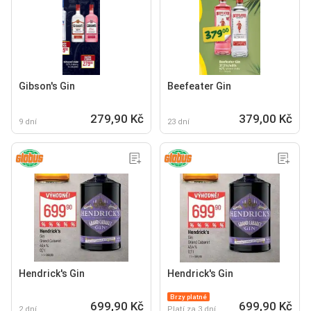
Gibson's Gin
Beefeater Gin
279,90 Kč
379,00 Kč
9 dní
23 dní
Hendrick's Gin
Hendrick's Gin
Brzy platné
699,90 Kč
699,90 Kč
2 dní
Platí za 3 dní