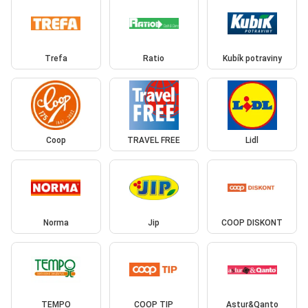
Trefa
Ratio
Kubík potraviny
Coop
TRAVEL FREE
Lidl
Norma
Jip
COOP DISKONT
TEMPO
COOP TIP
Astur&Qanto