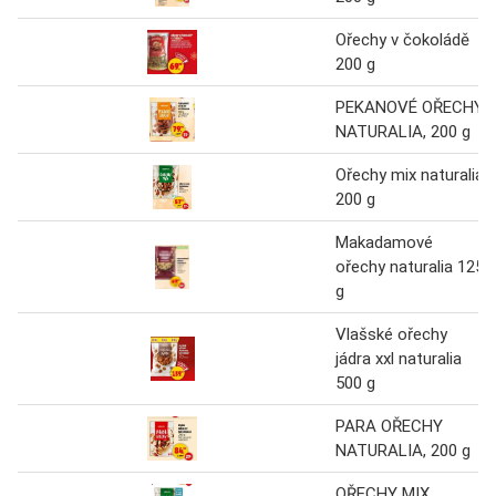
Ořechy v čokoládě
200 g
PEKANOVÉ OŘECHY
NATURALIA, 200 g
Ořechy mix naturalia
200 g
Makadamové
ořechy naturalia 125
g
Vlašské ořechy
jádra xxl naturalia
500 g
PARA OŘECHY
NATURALIA, 200 g
OŘECHY MIX