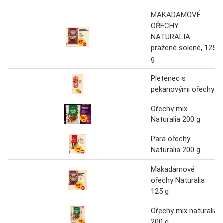
MAKADAMOVÉ
OŘECHY
NATURALIA
pražené solené, 125
g
Pletenec s
pekanovými ořechy
Ořechy mix
Naturalia 200 g
Para ořechy
Naturalia 200 g
Makadamové
ořechy Naturalia
125 g
Ořechy mix naturalia
200 g