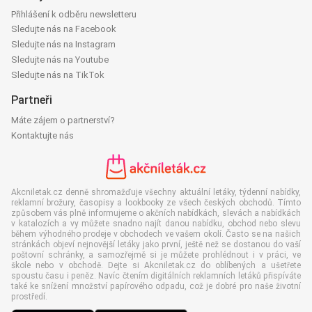
Přihlášení k odběru newsletteru
Sledujte nás na Facebook
Sledujte nás na Instagram
Sledujte nás na Youtube
Sledujte nás na TikTok
Partneři
Máte zájem o partnerství?
Kontaktujte nás
Akcniletak.cz denně shromažďuje všechny aktuální letáky, týdenní nabídky,
reklamní brožury, časopisy a lookbooky ze všech českých obchodů. Tímto
způsobem vás plně informujeme o akčních nabídkách, slevách a nabídkách
v katalozích a vy můžete snadno najít danou nabídku, obchod nebo slevu
během výhodného prodeje v obchodech ve vašem okolí. Často se na našich
stránkách objeví nejnovější letáky jako první, ještě než se dostanou do vaší
poštovní schránky, a samozřejmě si je můžete prohlédnout i v práci, ve
škole nebo v obchodě. Dejte si Akcniletak.cz do oblíbených a ušetřete
spoustu času i peněz. Navíc čtením digitálních reklamních letáků přispíváte
také ke snížení množství papírového odpadu, což je dobré pro naše životní
prostředí.