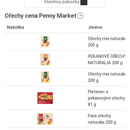
Všechny pobočky
Ořechy cena Penny Market🕒
Nabídka
Jméno
Ořechy mix naturalia
200 g
PEKANOVÉ OŘECHY
NATURALIA 200 g
Ořechy mix naturalia
200 g
Pletenec s
pekanovými ořechy
81 g
Para ořechy
naturalia 200 g