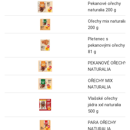
Pekanové ořechy
naturalia 200 g
Ořechy mix naturalia
200 g
Pletenec s
pekanovými ořechy
81 g
PEKANOVÉ OŘECHY
NATURALIA
OŘECHY MIX
NATURALIA
Vlašské ořechy
jádra xxl naturalia
500 g
PARA OŘECHY
NATURALIA