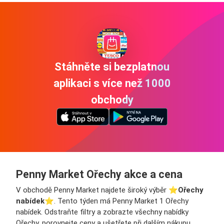
Stáhněte si bezplatnou
aplikaci s více než 1000
obchody
Penny Market Ořechy akce a cena
V obchodě Penny Market najdete široký výběr ⭐️
Ořechy
nabídek
⭐️. Tento týden má Penny Market 1 Ořechy
nabídek. Odstraňte filtry a zobrazte všechny nabídky
Ořechy, porovnejte ceny a ušetřete při dalším nákupu.