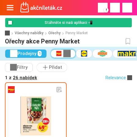
!
Stáhněte si naši aplikaci 📲
Všechny nabídky
Ořechy
Penny Market
Ořechy akce Penny Market
Prodejny
1
Filtry
Přidat
1 z
26 nabídek
Relevance