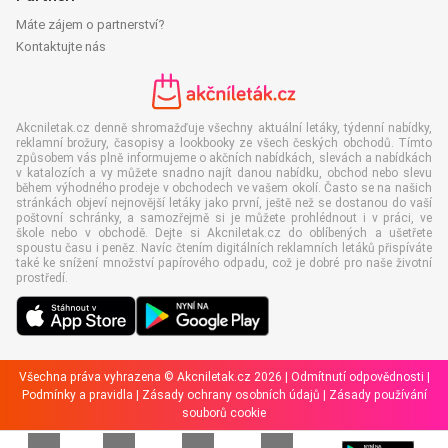
Máte zájem o partnerství?
Kontaktujte nás
Akcniletak.cz denně shromažďuje všechny aktuální letáky, týdenní nabídky,
reklamní brožury, časopisy a lookbooky ze všech českých obchodů. Tímto
způsobem vás plně informujeme o akčních nabídkách, slevách a nabídkách
v katalozích a vy můžete snadno najít danou nabídku, obchod nebo slevu
během výhodného prodeje v obchodech ve vašem okolí. Často se na našich
stránkách objeví nejnovější letáky jako první, ještě než se dostanou do vaší
poštovní schránky, a samozřejmě si je můžete prohlédnout i v práci, ve
škole nebo v obchodě. Dejte si Akcniletak.cz do oblíbených a ušetřete
spoustu času i peněz. Navíc čtením digitálních reklamních letáků přispíváte
také ke snížení množství papírového odpadu, což je dobré pro naše životní
prostředí.
Všechna práva vyhrazena © Akcniletak.cz 2026 |
Odmítnutí odpovědnosti
|
Podmínky a pravidla
|
Zásady ochrany osobních údajů
|
Zásady používání
souborů cookie