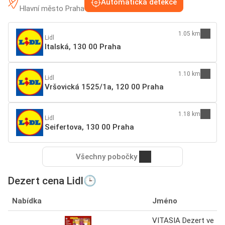
Automatická detekce
Hlavní město Praha
1.05 km
Lidl
Italská, 130 00 Praha
1.10 km
Lidl
Vršovická 1525/1a, 120 00 Praha
1.18 km
Lidl
Seifertova, 130 00 Praha
Všechny pobočky
Dezert cena Lidl🕒
Nabídka
Jméno
VITASIA Dezert ve