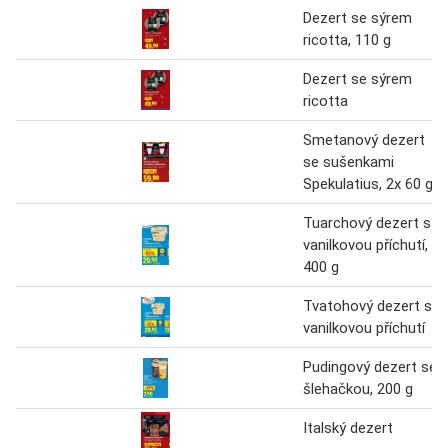
Dezert se sýrem
ricotta, 110 g
Dezert se sýrem
ricotta
Smetanový dezert
se sušenkami
Spekulatius, 2x 60 g
Tuarchový dezert s
vanilkovou příchutí,
400 g
Tvatohový dezert s
vanilkovou příchutí
Pudingový dezert se
šlehačkou, 200 g
Italský dezert