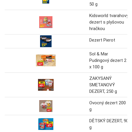
50 g
Kidsworld tvarahový
dezert s plyšovou
hračkou
Dezert Pierot
Sol & Mar
Pudingový dezert 2
x 100 g
ZAKYSANÝ
SMETANOVÝ
DEZERT, 250 g
Ovocný dezert 200
g
DĚTSKÝ DEZERT, 90
g