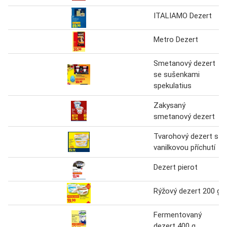
ITALIAMO Dezert
Metro Dezert
Smetanový dezert
se sušenkami
spekulatius
Zakysaný
smetanový dezert
Tvarohový dezert s
vanilkovou příchutí
Dezert pierot
Rýžový dezert 200 g
Fermentovaný
dezert 400 g