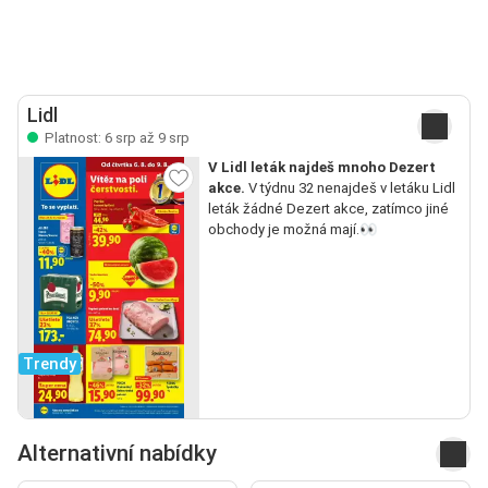
Lidl
Platnost: 6 srp až 9 srp
V Lidl leták najdeš mnoho Dezert
akce.
V týdnu 32 nenajdeš v letáku Lidl
leták žádné Dezert akce, zatímco jiné
obchody je možná mají.👀
Trendy
Alternativní nabídky