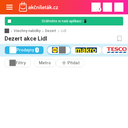
!
Stáhněte si naši aplikaci 📲
Všechny nabídky
Dezert
Lidl
Dezert akce Lidl
Prodejny
1
Filtry
Metro
Přidat