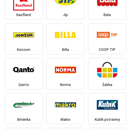
Kaufland
Jip
Bala
Konzum
Billa
COOP TIP
Qanto
Norma
Žabka
Brněnka
Makro
Kubík potraviny