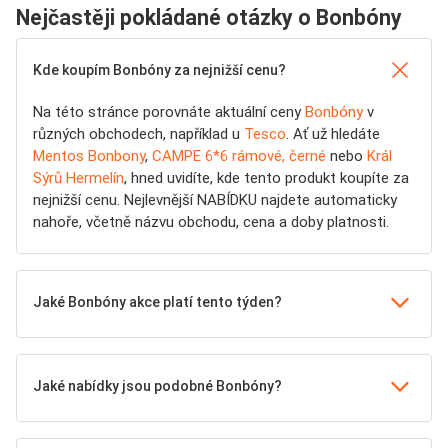
Nejčastěji pokládané otázky o Bonbóny
Kde koupím Bonbóny za nejnižší cenu?
Na této stránce porovnáte aktuální ceny
Bonbóny
v
různých obchodech, například u
Tesco
. Ať už hledáte
Mentos Bonbony
,
CAMPE 6*6 rámové, černé
nebo
Král
Sýrů Hermelín
, hned uvidíte, kde tento produkt koupíte za
nejnižší cenu. Nejlevnější NABÍDKU najdete automaticky
nahoře, včetně názvu obchodu, cena a doby platnosti.
Jaké Bonbóny akce platí tento týden?
Jaké nabídky jsou podobné Bonbóny?