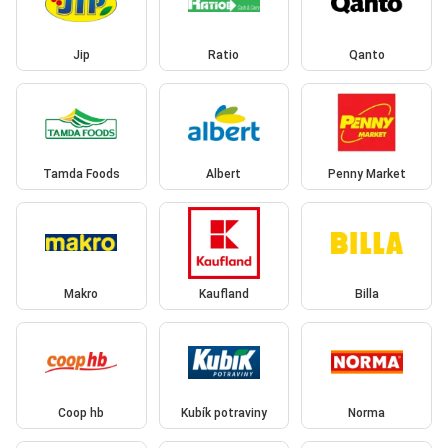
Jip
Ratio
Qanto
Tamda Foods
Albert
Penny Market
Makro
Kaufland
Billa
Coop hb
Kubík potraviny
Norma