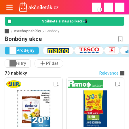
!
Stáhněte si naši aplikaci 📲
Všechny nabídky
Bonbóny
Bonbóny akce
Prodejny
Filtry
Přidat
73 nabídky
Relevance