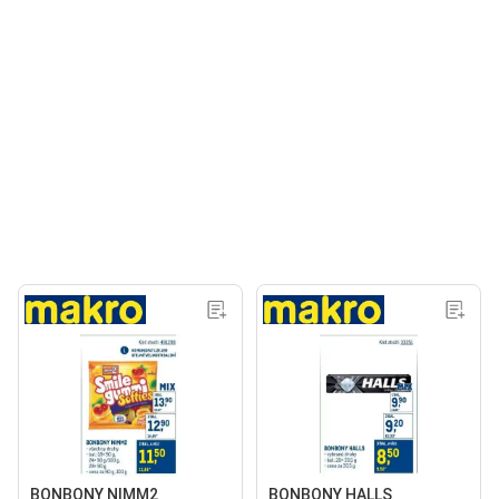
BONBONY NIMM2
BONBONY HALLS