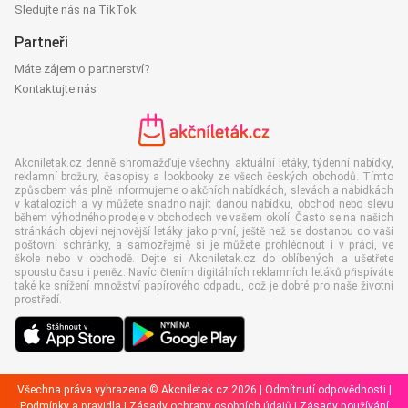
Sledujte nás na TikTok
Partneři
Máte zájem o partnerství?
Kontaktujte nás
Akcniletak.cz denně shromažďuje všechny aktuální letáky, týdenní nabídky,
reklamní brožury, časopisy a lookbooky ze všech českých obchodů. Tímto
způsobem vás plně informujeme o akčních nabídkách, slevách a nabídkách
v katalozích a vy můžete snadno najít danou nabídku, obchod nebo slevu
během výhodného prodeje v obchodech ve vašem okolí. Často se na našich
stránkách objeví nejnovější letáky jako první, ještě než se dostanou do vaší
poštovní schránky, a samozřejmě si je můžete prohlédnout i v práci, ve
škole nebo v obchodě. Dejte si Akcniletak.cz do oblíbených a ušetřete
spoustu času i peněz. Navíc čtením digitálních reklamních letáků přispíváte
také ke snížení množství papírového odpadu, což je dobré pro naše životní
prostředí.
Všechna práva vyhrazena © Akcniletak.cz 2026 |
Odmítnutí odpovědnosti
|
Podmínky a pravidla
|
Zásady ochrany osobních údajů
|
Zásady používání