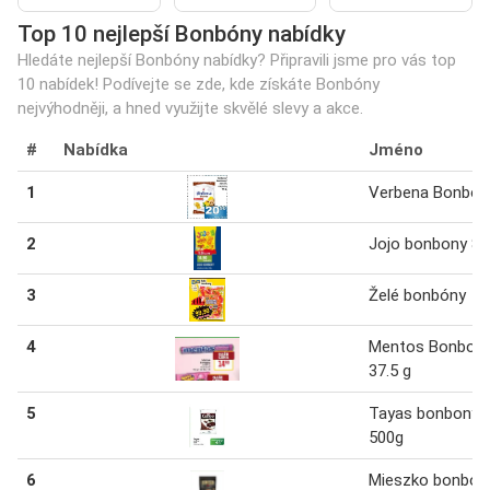
Top 10 nejlepší Bonbóny nabídky
Hledáte nejlepší Bonbóny nabídky? Připravili jsme pro vás top
10 nabídek! Podívejte se zde, kde získáte Bonbóny
nejvýhodněji, a hned využijte skvělé slevy a akce.
#
Nabídka
Jméno
1
Verbena Bonbón
2
Jojo bonbony 80
3
Želé bonbóny
4
Mentos Bonbony
37.5 g
5
Tayas bonbony
500g
6
Mieszko bonbon