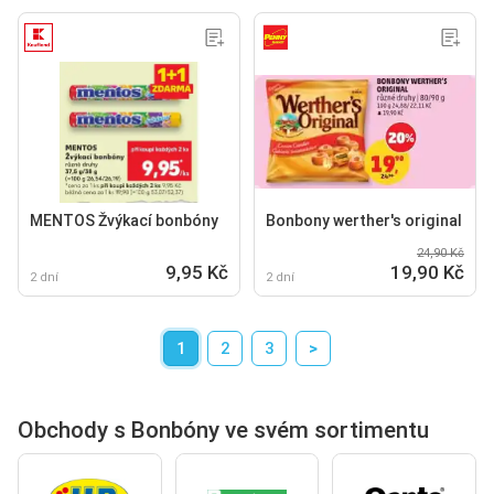
MENTOS Žvýkací bonbóny
Bonbony werther's original
24,90 Kč
9,95 Kč
19,90 Kč
2 dní
2 dní
1
2
3
>
Obchody s Bonbóny ve svém sortimentu