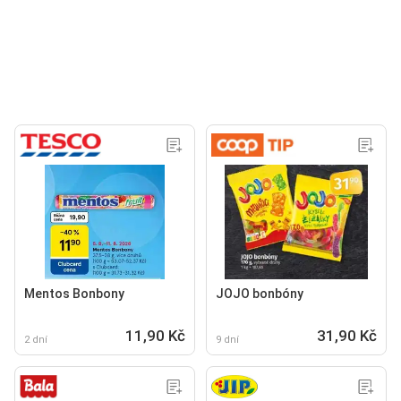
Mentos Bonbony
JOJO bonbóny
11,90 Kč
31,90 Kč
2 dní
9 dní