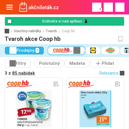
!
Stáhněte si naši aplikaci 📲
Všechny nabídky
Tvaroh
Coop hb
Tvaroh akce Coop hb
Prodejny
1
Filtry
Polotučný
Madeta
Přidat
3 z
85 nabídek
Relevance