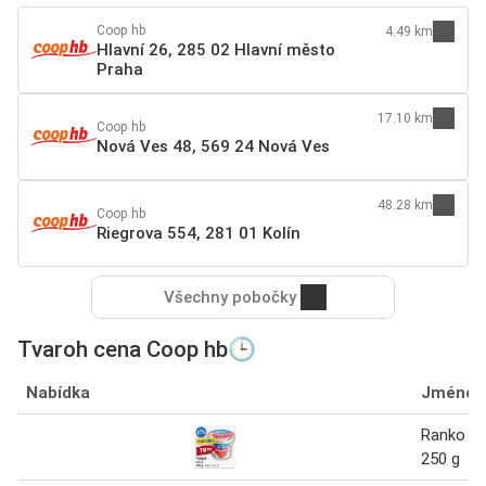
Coop hb
4.49 km
Hlavní 26, 285 02 Hlavní město
Praha
17.10 km
Coop hb
Nová Ves 48, 569 24 Nová Ves
48.28 km
Coop hb
Riegrova 554, 281 01 Kolín
Všechny pobočky
Tvaroh cena Coop hb🕒
Nabídka
Jméno
Ranko Tv
250 g