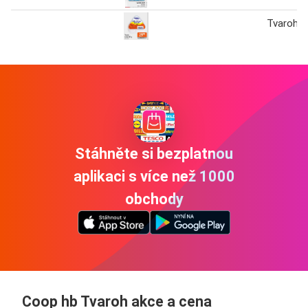
Tvaroh t
Stáhněte si bezplatnou
aplikaci s více než 1000
obchody
Coop hb Tvaroh akce a cena