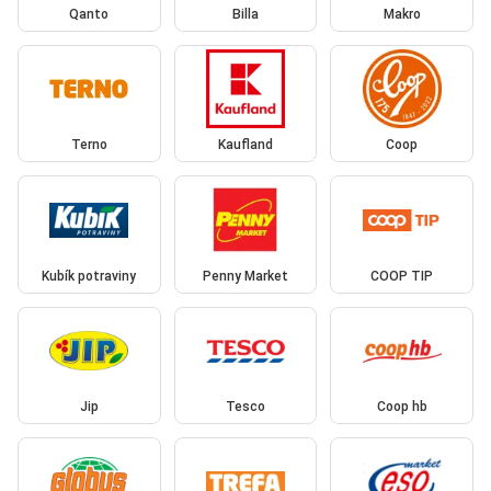
Qanto
Billa
Makro
Terno
Kaufland
Coop
Kubík potraviny
Penny Market
COOP TIP
Jip
Tesco
Coop hb