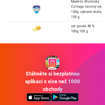
Madeta Jihočeský
Cottage čerstvý sýr
150g, vybrané druhy
150 g
sýr gouda 48 %
100g 100 g
Stáhněte si bezplatnou
aplikaci s více než 1000
obchody