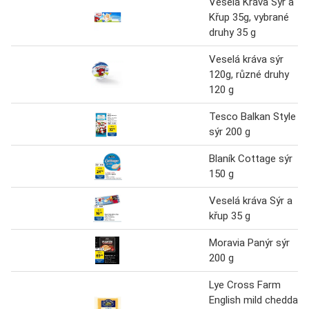
Veselá Kráva Sýr a
Křup 35g, vybrané
druhy 35 g
Veselá kráva sýr
120g, různé druhy
120 g
Tesco Balkan Style
sýr 200 g
Blaník Cottage sýr
150 g
Veselá kráva Sýr a
křup 35 g
Moravia Panýr sýr
200 g
Lye Cross Farm
English mild cheddar