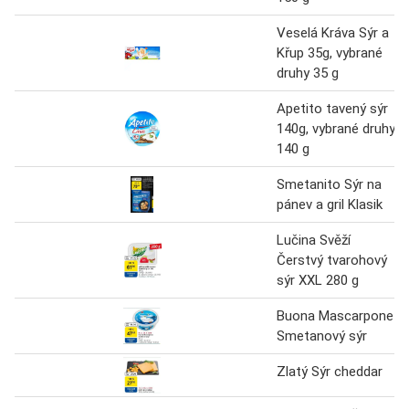
Veselá Kráva Sýr a
Křup 35g, vybrané
druhy 35 g
Apetito tavený sýr
140g, vybrané druhy
140 g
Smetanito Sýr na
pánev a gril Klasik
Lučina Svěží
Čerstvý tvarohový
sýr XXL 280 g
Buona Mascarpone
Smetanový sýr
Zlatý Sýr cheddar