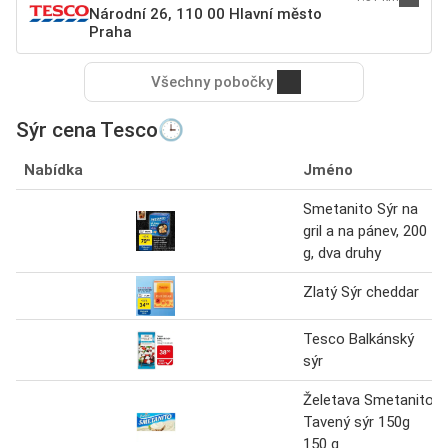
Národní 26, 110 00 Hlavní město
Praha
Všechny pobočky
Sýr cena Tesco🕒
Nabídka
Jméno
Smetanito Sýr na
gril a na pánev, 200
g, dva druhy
Zlatý Sýr cheddar
Tesco Balkánský
sýr
Želetava Smetanito
Tavený sýr 150g
150 g