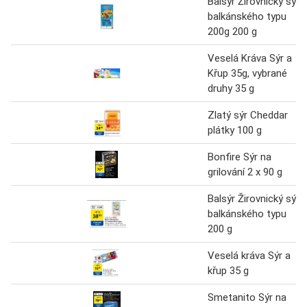
Balsýr Žirovnický sýr
balkánského typu
200g 200 g
Veselá Kráva Sýr a
Křup 35g, vybrané
druhy 35 g
Zlatý sýr Cheddar
plátky 100 g
Bonfire Sýr na
grilování 2 x 90 g
Balsýr Žirovnický sýr
balkánského typu
200 g
Veselá kráva Sýr a
křup 35 g
Smetanito Sýr na