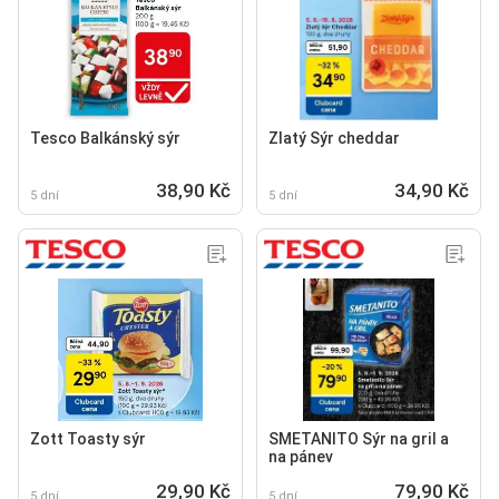
Tesco Balkánský sýr
Zlatý Sýr cheddar
38,90 Kč
34,90 Kč
5 dní
5 dní
Zott Toasty sýr
SMETANITO Sýr na gril a
na pánev
29,90 Kč
79,90 Kč
5 dní
5 dní