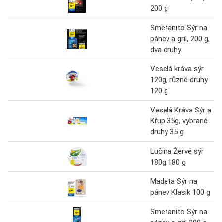
200 g
Smetanito Sýr na
pánev a gril, 200 g,
dva druhy
Veselá kráva sýr
120g, různé druhy
120 g
Veselá Kráva Sýr a
Křup 35g, vybrané
druhy 35 g
Lučina Žervé sýr
180g 180 g
Madeta Sýr na
pánev Klasik 100 g
Smetanito Sýr na