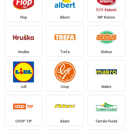
Flop
Albert
MP Krásno
Hruška
Trefa
Globus
Lidl
Coop
Makro
COOP TIP
Adam
Tamda Foods