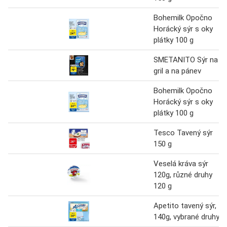
Bohemilk Opočno
Horácký sýr s oky
plátky 100 g
SMETANITO Sýr na
gril a na pánev
Bohemilk Opočno
Horácký sýr s oky
plátky 100 g
Tesco Tavený sýr
150 g
Veselá kráva sýr
120g, různé druhy
120 g
Apetito tavený sýr,
140g, vybrané druhy