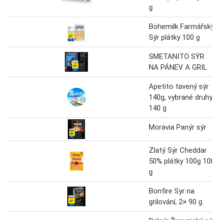
g
Bohemilk Farmářský
Sýr plátky 100 g
SMETANITO SÝR
NA PÁNEV A GRIL
Apetito tavený sýr
140g, vybrané druhy
140 g
Moravia Panýr sýr
Zlatý Sýr Cheddar
50% plátky 100g 100
g
Bonfire Syr na
grilování, 2× 90 g