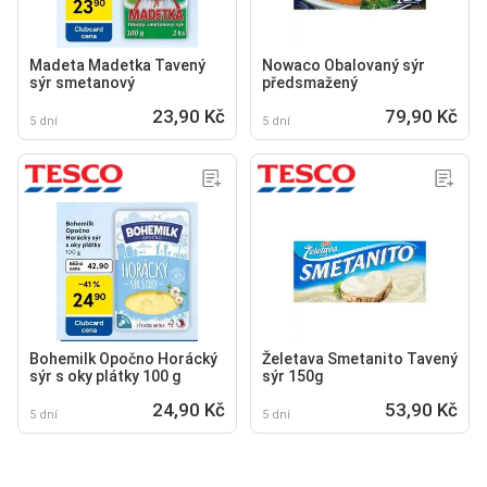
Madeta Madetka Tavený
Nowaco Obalovaný sýr
sýr smetanový
předsmažený
23,90 Kč
79,90 Kč
5 dní
5 dní
Bohemilk Opočno Horácký
Želetava Smetanito Tavený
sýr s oky plátky 100 g
sýr 150g
24,90 Kč
53,90 Kč
5 dní
5 dní