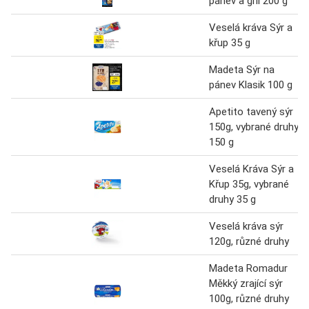
pánev a gril 200 g
Veselá kráva Sýr a
křup 35 g
Madeta Sýr na
pánev Klasik 100 g
Apetito tavený sýr
150g, vybrané druhy
150 g
Veselá Kráva Sýr a
Křup 35g, vybrané
druhy 35 g
Veselá kráva sýr
120g, různé druhy
Madeta Romadur
Měkký zrající sýr
100g, různé druhy