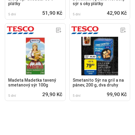
plátky
sýr s oky plátky
51,90 Kč
42,90 Kč
5 dní
5 dní
Madeta Madetka tavený
Smetanito Sýr na gril a na
smetanový sýr 100g
pánev, 200 g, dva druhy
29,90 Kč
99,90 Kč
5 dní
5 dní