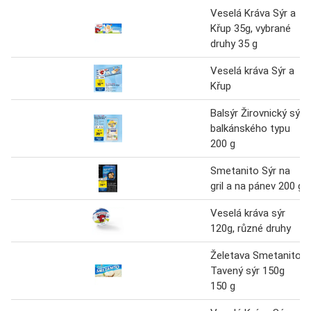
Veselá Kráva Sýr a
Křup 35g, vybrané
druhy 35 g
Veselá kráva Sýr a
Křup
Balsýr Žirovnický sýr
balkánského typu
200 g
Smetanito Sýr na
gril a na pánev 200 g
Veselá kráva sýr
120g, různé druhy
Želetava Smetanito
Tavený sýr 150g
150 g