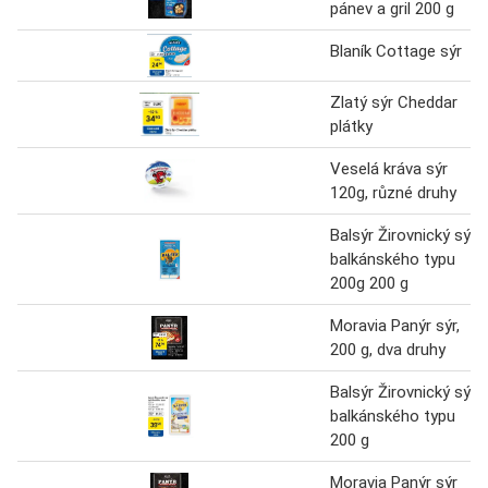
pánev a gril 200 g
Blaník Cottage sýr
Zlatý sýr Cheddar
plátky
Veselá kráva sýr
120g, různé druhy
Balsýr Žirovnický sýr
balkánského typu
200g 200 g
Moravia Panýr sýr,
200 g, dva druhy
Balsýr Žirovnický sýr
balkánského typu
200 g
Moravia Panýr sýr