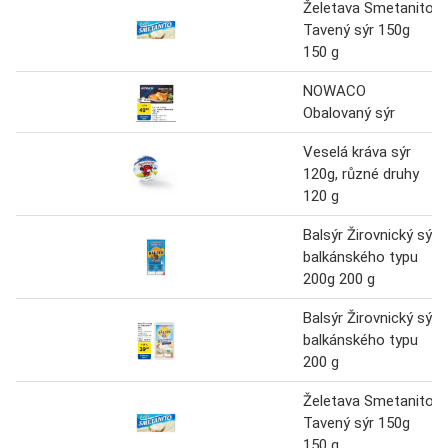
Želetava Smetanito
Tavený sýr 150g
150 g
NOWACO
Obalovaný sýr
Veselá kráva sýr
120g, různé druhy
120 g
Balsýr Žirovnický sýr
balkánského typu
200g 200 g
Balsýr Žirovnický sýr
balkánského typu
200 g
Želetava Smetanito
Tavený sýr 150g
150 g