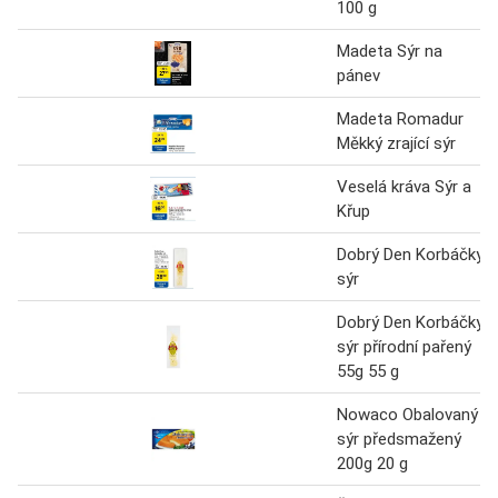
100 g
Madeta Sýr na
pánev
Madeta Romadur
Měkký zrající sýr
Veselá kráva Sýr a
Křup
Dobrý Den Korbáčky
sýr
Dobrý Den Korbáčky
sýr přírodní pařený
55g 55 g
Nowaco Obalovaný
sýr předsmažený
200g 20 g