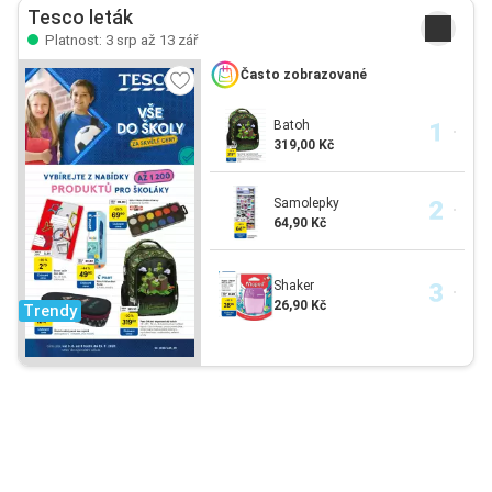
Tesco leták
Platnost: 3 srp až 13 zář
Často zobrazované
Batoh
319,00 Kč
Samolepky
64,90 Kč
Shaker
26,90 Kč
Trendy