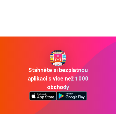
Stáhněte si bezplatnou
aplikaci s více než 1000
obchody