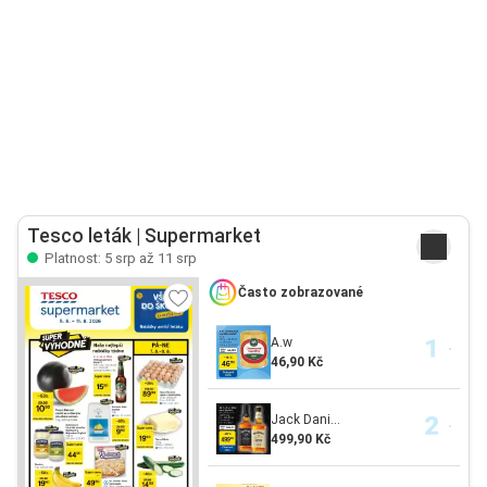
Tesco leták | Supermarket
Platnost: 5 srp až 11 srp
Často zobrazované
A.w
46,90 Kč
Jack Dani...
499,90 Kč