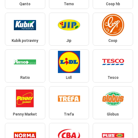
Qanto
Terno
Coop hb
Kubík potraviny
Jip
Coop
Ratio
Lidl
Tesco
Penny Market
Trefa
Globus