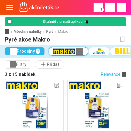
!
Stáhněte si naši aplikaci 📲
Všechny nabídky
Pyré
Makro
Pyré akce Makro
Prodejny
1
Filtry
Přidat
3 z
15 nabídek
Relevance