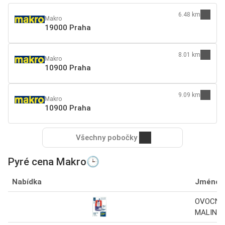
6.48 km
Makro
19000 Praha
8.01 km
Makro
10900 Praha
9.09 km
Makro
10900 Praha
Všechny pobočky
Pyré cena Makro🕒
Nabídka
Jméno
OVOCNÉ
MALINA