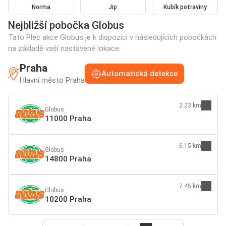
Norma
Jip
Kubík potraviny
Nejbližší pobočka Globus
Tato Plec akce Globus je k dispozici v následujících pobočkách
na základě vaší nastavené lokace:
Praha
Automatická detekce
Hlavní město Praha
2.23 km
Globus
11000 Praha
6.15 km
Globus
14800 Praha
7.45 km
Globus
10200 Praha