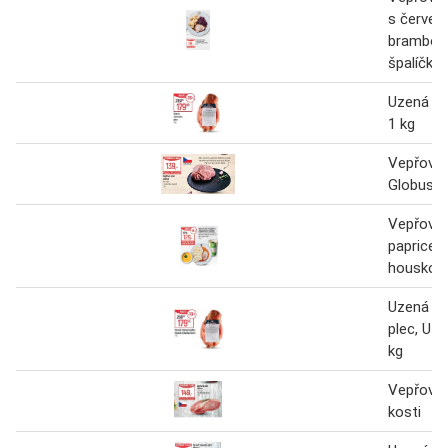
s červen
brambor
špalíčky 
Uzená ro
1 kg
Vepřová 
Globus 1
Vepřová 
paprice s
houskový
Uzená ro
plec, Uze
kg
Vepřová 
kosti