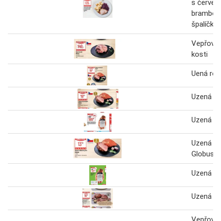
s červen
brambor
špalíčky
Vepřová 
kosti
Uená rol
Uzená ro
Uzená ro
Uzená ro
Globus 1
Uzená ro
Uzená ro
Vepřová 