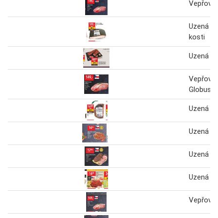
Vepřová 
Uzená pl
kosti
Uzená ro
Vepřová 
Globus
Uzená ro
Uzená ro
Uzená ro
Uzená ro
Vepřová 