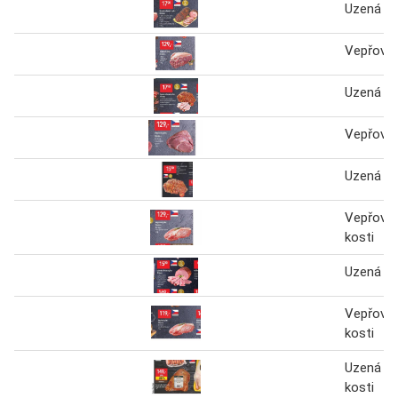
Uzená ro
Vepřová 
Uzená ro
Vepřová 
Uzená ro
Vepřová 
kosti
Uzená ro
Vepřová 
kosti
Uzená pl
kosti