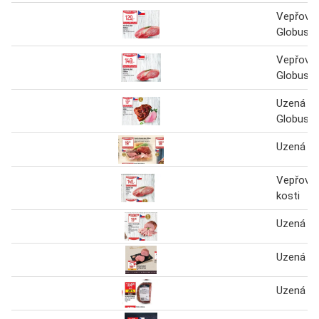
Vepřová 
Globus
Vepřová 
Globus
Uzená ro
Globus
Uzená ro
Vepřová 
kosti
Uzená ro
Uzená ro
Uzená ro