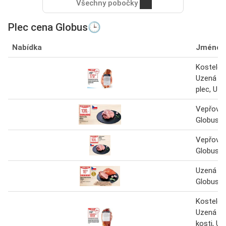
Všechny pobočky
Plec cena Globus🕒
Nabídka
Jméno
Kostelec
Uzená ro
plec, Uze
Vepřová 
Globus 1
Vepřová 
Globus 1
Uzená ro
Globus 1
Kostelec
Uzená pl
kosti, Uz