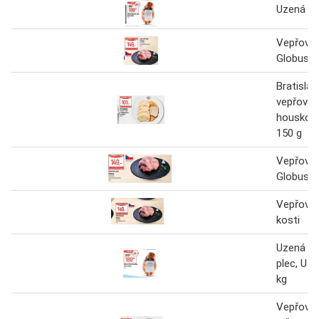
Uzená ro
Vepřová 
Globus 1
Bratislav
vepřová 
houskový
150 g
Vepřová 
Globus 1
Vepřová 
kosti
Uzená ro
plec, Uze
kg
Vepřová 