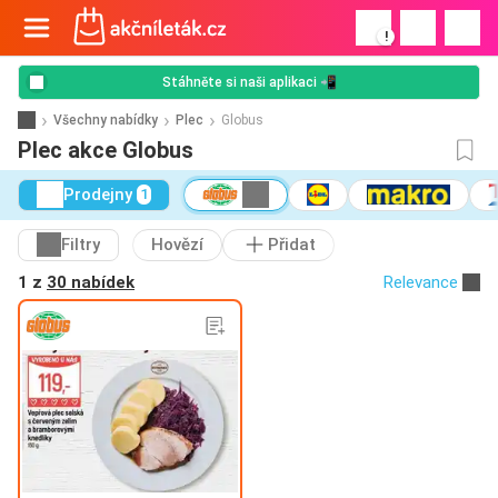
!
Stáhněte si naši aplikaci 📲
Všechny nabídky
Plec
Globus
Plec akce Globus
Prodejny
1
Filtry
Hovězí
Přidat
1 z
30 nabídek
Relevance