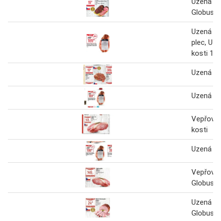
Uzená ro
Globus 1
Uzená ro
plec, Uz
kosti 1 k
Uzená ro
Uzená ro
Vepřová 
kosti
Uzená ro
Vepřová 
Globus
Uzená ro
Globus