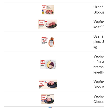
Uzená ro
Globus
Vepřová 
kostí Gl
Uzená ro
plec, Uze
kg
Vepřová 
s červen
brambor
knedlíky 
Vepřová 
Globus 1
Vepřová 
Globus 1