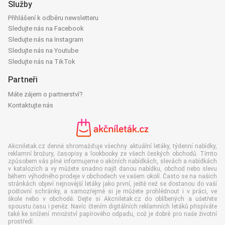
Služby
Přihlášení k odběru newsletteru
Sledujte nás na Facebook
Sledujte nás na Instagram
Sledujte nás na Youtube
Sledujte nás na TikTok
Partneři
Máte zájem o partnerství?
Kontaktujte nás
Akcniletak.cz denně shromažďuje všechny aktuální letáky, týdenní nabídky,
reklamní brožury, časopisy a lookbooky ze všech českých obchodů. Tímto
způsobem vás plně informujeme o akčních nabídkách, slevách a nabídkách
v katalozích a vy můžete snadno najít danou nabídku, obchod nebo slevu
během výhodného prodeje v obchodech ve vašem okolí. Často se na našich
stránkách objeví nejnovější letáky jako první, ještě než se dostanou do vaší
poštovní schránky, a samozřejmě si je můžete prohlédnout i v práci, ve
škole nebo v obchodě. Dejte si Akcniletak.cz do oblíbených a ušetřete
spoustu času i peněz. Navíc čtením digitálních reklamních letáků přispíváte
také ke snížení množství papírového odpadu, což je dobré pro naše životní
prostředí.