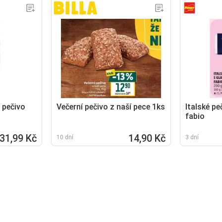
 pečivo
Večerní pečivo z naší pece 1ks
Italské pe
fabio
31,99 Kč
14,90 Kč
10 dní
3 dní