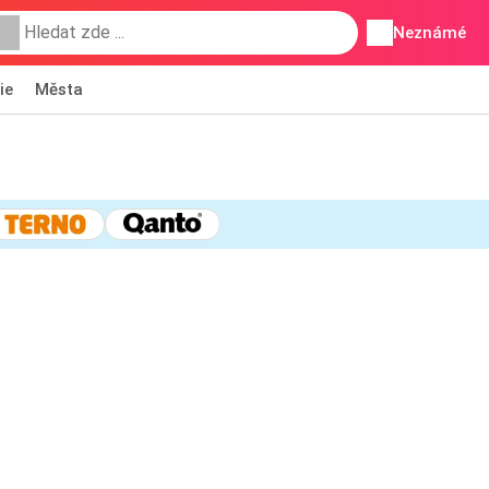
Neznámé
ie
Města