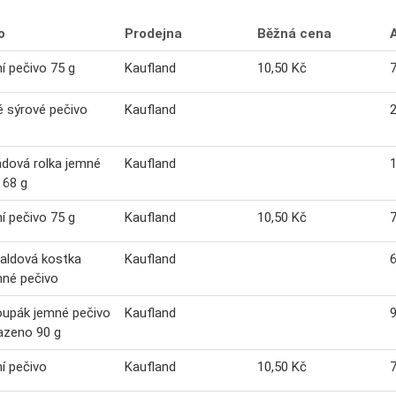
o
Prodejna
Běžná cena
í pečivo 75 g
Kaufland
10,50 Kč
7
 sýrové pečivo
Kaufland
2
dová rolka jemné
Kaufland
1
 68 g
í pečivo 75 g
Kaufland
10,50 Kč
7
aldová kostka
Kaufland
6
nné pečivo
oupák jemné pečivo
Kaufland
9
azeno 90 g
í pečivo
Kaufland
10,50 Kč
7