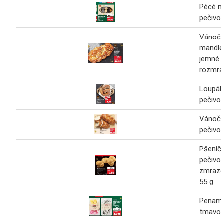
Pécé 
pečivo
Vánoč
mandle
jemné 
rozmr
Loupá
pečivo
Vánoč
pečivo
Pšeni
pečivo
zmraz
55 g
Penam
tmavo