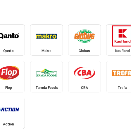
Qanto
Makro
Globus
Kaufland
Flop
Tamda Foods
CBA
Trefa
Action