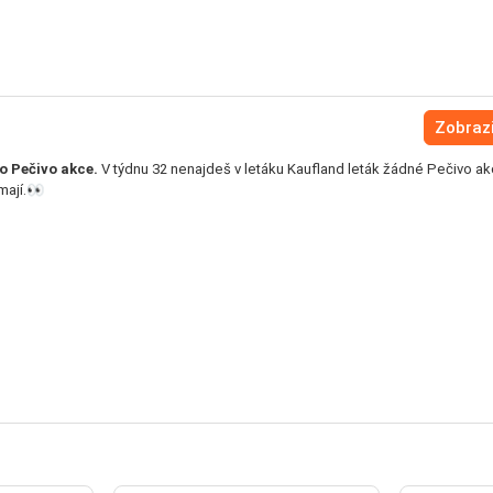
Zobrazi
o Pečivo akce.
V týdnu 32 nenajdeš v letáku Kaufland leták žádné Pečivo ak
mají.👀