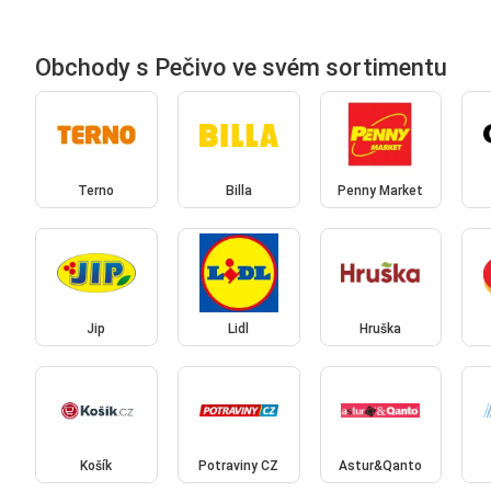
Obchody s Pečivo ve svém sortimentu
Terno
Billa
Penny Market
Jip
Lidl
Hruška
Košík
Potraviny CZ
Astur&Qanto