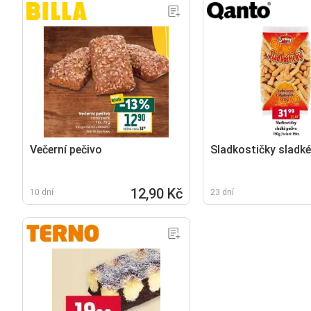
Večerní pečivo
Sladkostičky sladké
12,90 Kč
10 dní
23 dní