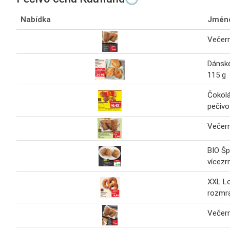
Nabídka
Jmén
Večern
Dánské
115 g
Čokolá
pečivo
Večern
BIO Šp
vícezr
XXL L
rozmr
Večern