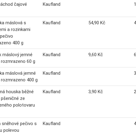
náchod čajové
Kaufland
ka máslová s
Kaufland
54,90 Kč
4
mi a rozinkami
pečivo
azeno 400 g
k máslový jemné
Kaufland
9,60 Kč
6
 rozmrazeno 60 g
ka máslová jemné
Kaufland
3
 rozmrazeno 400 g
čná houska běžné
Kaufland
3,90 Kč
2
 pšeničné ze
eného polotovaru
 sněhové pečivo s
Kaufland
4
u polevou