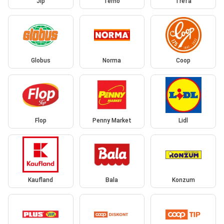
Jip
Terno
Trefa
Globus
Norma
Coop
Flop
Penny Market
Lidl
Kaufland
Bala
Konzum