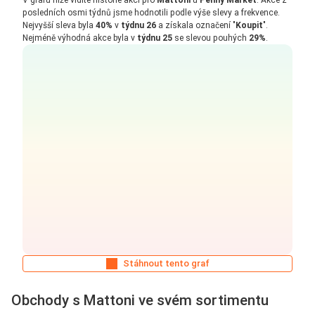
posledních osmi týdnů jsme hodnotili podle výše slevy a frekvence.
Nejvyšší sleva byla
40%
v
týdnu 26
a získala označení "
Koupit
".
Nejméně výhodná akce byla v
týdnu 25
se slevou pouhých
29%
.
Stáhnout tento graf
Obchody s Mattoni ve svém sortimentu