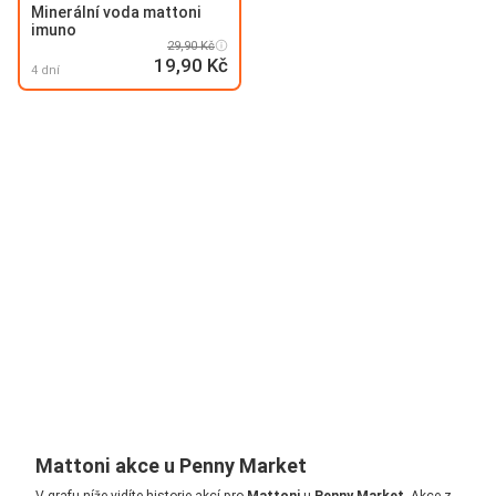
Minerální voda mattoni
imuno
29,90 Kč
19,90 Kč
4 dní
Mattoni akce u Penny Market
V grafu níže vidíte historie akcí pro
Mattoni
u
Penny Market
. Akce z