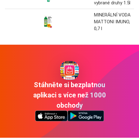
vybrané druhy 1.5l
MINERÁLNÍ VODA
MATTONI IMUNO,
0,7 l
Stáhněte si bezplatnou
aplikaci s více než 1000
obchody