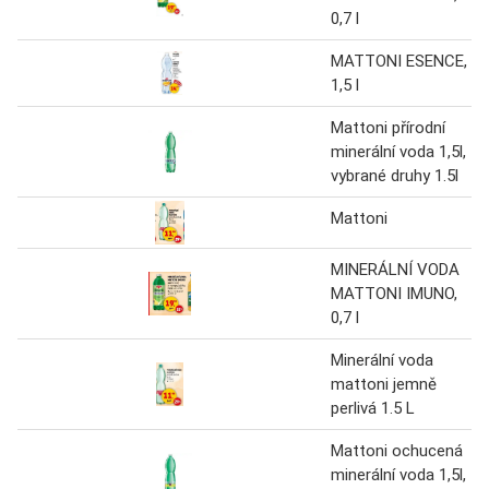
0,7 l
MATTONI ESENCE,
1,5 l
Mattoni přírodní
minerální voda 1,5l,
vybrané druhy 1.5l
Mattoni
MINERÁLNÍ VODA
MATTONI IMUNO,
0,7 l
Minerální voda
mattoni jemně
perlivá 1.5 L
Mattoni ochucená
minerální voda 1,5l,