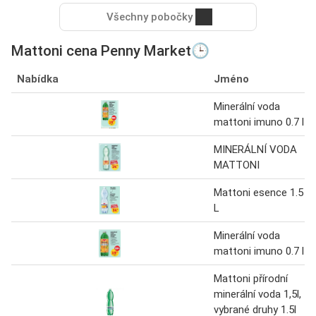
Všechny pobočky
Mattoni cena Penny Market🕒
Nabídka
Jméno
Minerální voda
mattoni imuno 0.7 l
MINERÁLNÍ VODA
MATTONI
Mattoni esence 1.5
L
Minerální voda
mattoni imuno 0.7 l
Mattoni přírodní
minerální voda 1,5l,
vybrané druhy 1.5l