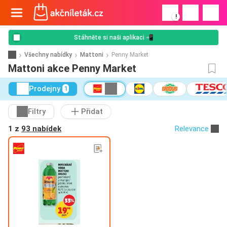
!
Stáhněte si naši aplikaci 📲
Všechny nabídky
Mattoni
Penny Market
Mattoni akce Penny Market
Prodejny
1
Filtry
Přidat
1 z
93 nabídek
Relevance