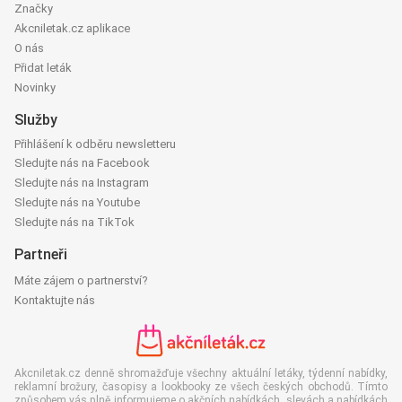
Značky
Akcniletak.cz aplikace
O nás
Přidat leták
Novinky
Služby
Přihlášení k odběru newsletteru
Sledujte nás na Facebook
Sledujte nás na Instagram
Sledujte nás na Youtube
Sledujte nás na TikTok
Partneři
Máte zájem o partnerství?
Kontaktujte nás
Akcniletak.cz denně shromažďuje všechny aktuální letáky, týdenní nabídky,
reklamní brožury, časopisy a lookbooky ze všech českých obchodů. Tímto
způsobem vás plně informujeme o akčních nabídkách, slevách a nabídkách