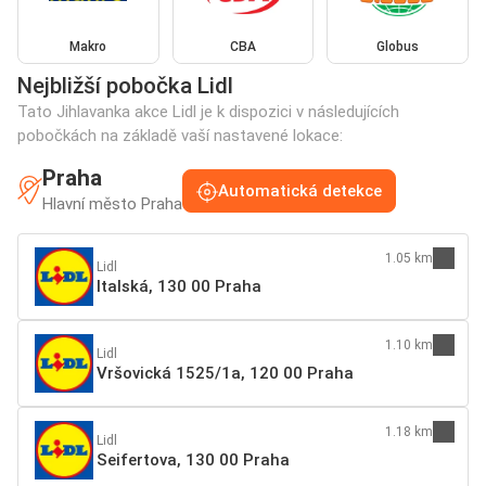
Makro
CBA
Globus
Nejbližší pobočka Lidl
Tato Jihlavanka akce Lidl je k dispozici v následujících
pobočkách na základě vaší nastavené lokace:
Praha
Automatická detekce
Hlavní město Praha
1.05 km
Lidl
Italská, 130 00 Praha
1.10 km
Lidl
Vršovická 1525/1a, 120 00 Praha
1.18 km
Lidl
Seifertova, 130 00 Praha