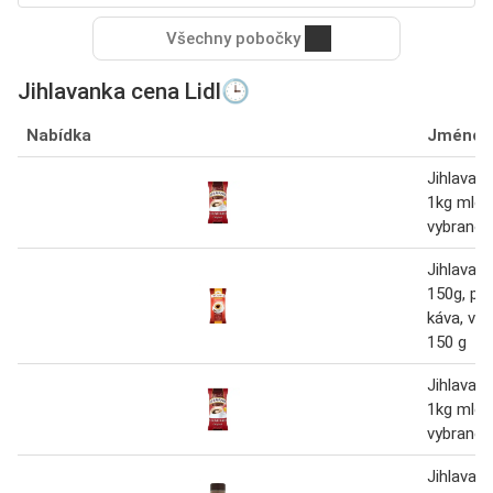
Všechny pobočky
Jihlavanka cena Lidl🕒
Nabídka
Jméno
Jihlavan
1kg mlet
vybrané 
Jihlavan
150g, pr
káva, vy
150 g
Jihlavan
1kg mlet
vybrané 
Jihlavan