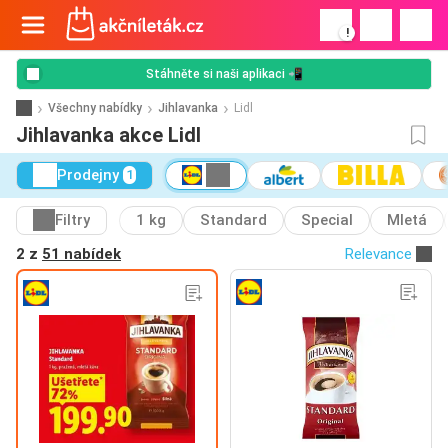
!
Stáhněte si naši aplikaci 📲
Všechny nabídky
Jihlavanka
Lidl
Jihlavanka akce Lidl
Prodejny
1
Filtry
1 kg
Standard
Special
Mletá
2 z
51 nabídek
Relevance