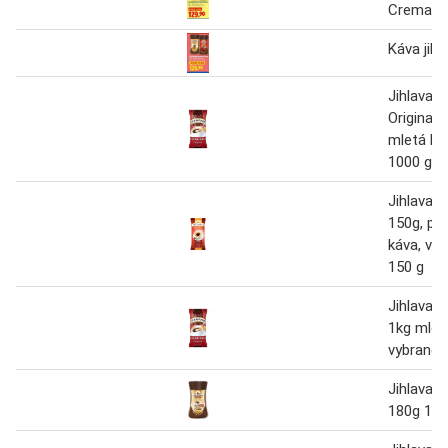
Crema
Káva jihl
Jihlavan
Original 
mletá ká
1000 g
Jihlavan
150g, pr
káva, vy
150 g
Jihlavan
1kg mlet
vybrané 
Jihlavan
180g 180