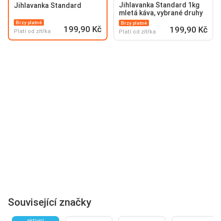
Jihlavanka Standard 1kg
Jihlavanka Standard
mletá káva, vybrané druhy
Brzy platné
Brzy platné
199,90 Kč
199,90 Kč
Platí od zítřka
Platí od zítřka
Související značky
aktivní