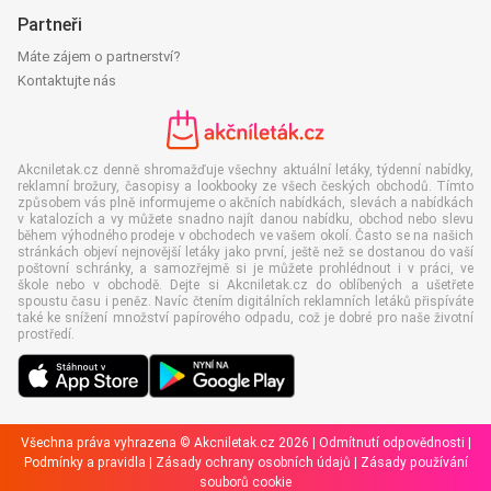
Partneři
Máte zájem o partnerství?
Kontaktujte nás
Akcniletak.cz denně shromažďuje všechny aktuální letáky, týdenní nabídky,
reklamní brožury, časopisy a lookbooky ze všech českých obchodů. Tímto
způsobem vás plně informujeme o akčních nabídkách, slevách a nabídkách
v katalozích a vy můžete snadno najít danou nabídku, obchod nebo slevu
během výhodného prodeje v obchodech ve vašem okolí. Často se na našich
stránkách objeví nejnovější letáky jako první, ještě než se dostanou do vaší
poštovní schránky, a samozřejmě si je můžete prohlédnout i v práci, ve
škole nebo v obchodě. Dejte si Akcniletak.cz do oblíbených a ušetřete
spoustu času i peněz. Navíc čtením digitálních reklamních letáků přispíváte
také ke snížení množství papírového odpadu, což je dobré pro naše životní
prostředí.
Všechna práva vyhrazena © Akcniletak.cz 2026 |
Odmítnutí odpovědnosti
|
Podmínky a pravidla
|
Zásady ochrany osobních údajů
|
Zásady používání
souborů cookie