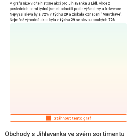
V grafu níže vidíte historie akcí pro
Jihlavanka
u
Lidl
. Akce z
posledních osmi týdnů jsme hodnotili podle výše slevy a frekvence.
Nejvyšší sleva byla
72%
v
týdnu 29
a získala označení "
Musthave
".
Nejméně výhodná akce byla v
týdnu 29
se slevou pouhých
72%
.
Stáhnout tento graf
Obchody s Jihlavanka ve svém sortimentu