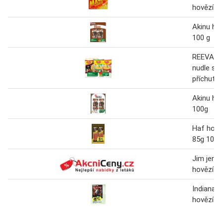
hovězí b
Akinu ho
100 g
REEVA In
nudle s 
příchutí 
Akinu ho
100g
Haf hově
85g 10ks
Jim jerky
hovězí 2
Indiana b
hovězí 2