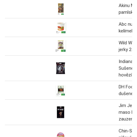
Akinu Ma
pamlsky 
Abc nudl
kelímek 
Wild Wes
jerky 25 
Indiana J
Sušené 
hovězí 2
DH Foods
dušené h
Jim Jerk
maso ho
zauzené
Chin-Su 