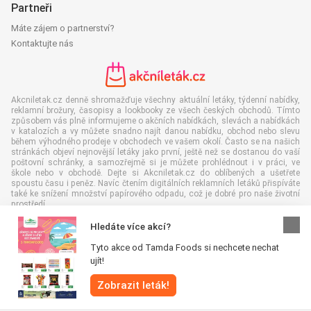
Partneři
Máte zájem o partnerství?
Kontaktujte nás
Akcniletak.cz denně shromažďuje všechny aktuální letáky, týdenní nabídky,
reklamní brožury, časopisy a lookbooky ze všech českých obchodů. Tímto
způsobem vás plně informujeme o akčních nabídkách, slevách a nabídkách
v katalozích a vy můžete snadno najít danou nabídku, obchod nebo slevu
během výhodného prodeje v obchodech ve vašem okolí. Často se na našich
stránkách objeví nejnovější letáky jako první, ještě než se dostanou do vaší
poštovní schránky, a samozřejmě si je můžete prohlédnout i v práci, ve
škole nebo v obchodě. Dejte si Akcniletak.cz do oblíbených a ušetřete
spoustu času i peněz. Navíc čtením digitálních reklamních letáků přispíváte
také ke snížení množství papírového odpadu, což je dobré pro naše životní
prostředí.
Hledáte více akcí?
Tyto akce od Tamda Foods si nechcete nechat
ujít!
Všechna práva vyhrazena © Akcniletak.cz 2026 |
Odmítnutí odpovědnosti
|
Zobrazit leták!
Podmínky a pravidla
|
Zásady ochrany osobních údajů
|
Zásady používání
souborů cookie