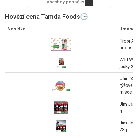
Všechny pobočky
Hovězí cena Tamda Foods🕒
Nabídka
Jméno
Tropi Adu
pro psy 
Wild Wes
jesky 25
Chin-Su 
rýžové nu
misce ho
Jim Jerk
g
Jim Jerk
23g