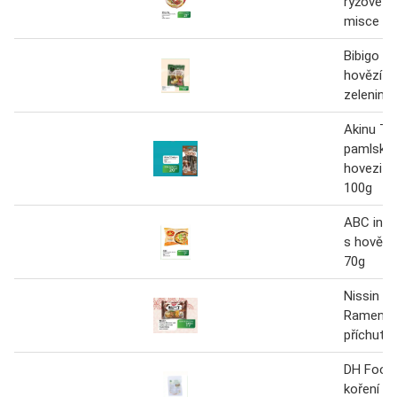
rýžové nu
misce Ho
Bibigo kn
hovězí 
zelenino
Akinu T
pamlsky 
hovezi dr
100g
ABC inst
s hovězí 
70g
Nissin D
Ramen in
příchutí 
DH Food
koření n