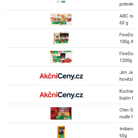
polevku 
ABC nudl
60 g
FineDog 
100g Adu
FineDog 
1200g ho
Jim Jerky
hovězí 2
Kucharek
bujón 60
Chin-Su 
nudle ho
Indiana j
60g