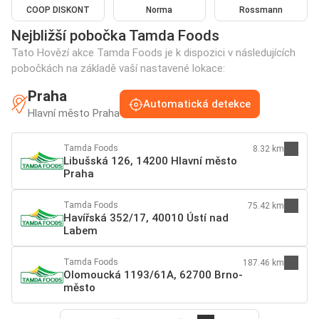
COOP DISKONT
Norma
Rossmann
Nejbližší pobočka Tamda Foods
Tato Hovězí akce Tamda Foods je k dispozici v následujících
pobočkách na základě vaší nastavené lokace:
Praha
Automatická detekce
Hlavní město Praha
Tamda Foods
8.32 km
Libušská 126, 14200 Hlavní město
Praha
Tamda Foods
75.42 km
Havířská 352/17, 40010 Ústí nad
Labem
Tamda Foods
187.46 km
Olomoucká 1193/61A, 62700 Brno-
město