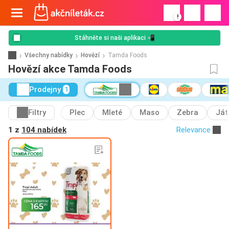
!
Stáhněte si naši aplikaci 📲
Všechny nabídky
Hovězí
Tamda Foods
Hovězí akce Tamda Foods
Prodejny
1
Filtry
Plec
Mleté
Maso
Zebra
Ját
1 z
104 nabídek
Relevance