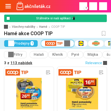
!
Stáhněte si naši aplikaci 📲
Všechny nabídky
Hamé
COOP TIP
Hamé akce COOP TIP
Prodejny
1
Filtry
Halali
Křeník
Pyré
Májka
šu
3 z
113 nabídek
Relevance