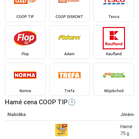
COOP TIP
COOP DISKONT
Tesco
Flop
Adam
Kaufland
Norma
Trefa
Můjobchod
Hamé cena COOP TIP🕒
Nabídka
Jméno
Hamé po
75 g