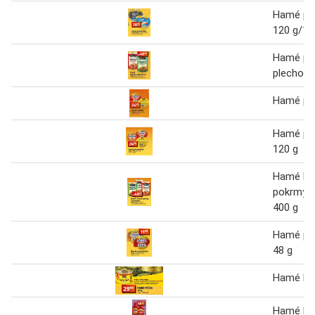
Hamé po
120 g/12
Hamé po
plechovc
Hamé paš
Hamé po
120 g
Hamé ho
pokrmy v
400 g
Hamé po
48 g
Hamé Má
Hamé ke