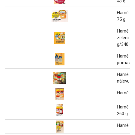
48 g
Hamé po
75 g
Hamé ste
zelenina
g/340 g
Hamé ryb
pomazán
Hamé zel
nálevu 3
Hamé dž
Hamé Ov
260 g
Hamé paš