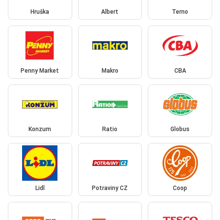
Hruška
Albert
Terno
Penny Market
Makro
CBA
Konzum
Ratio
Globus
Lidl
Potraviny CZ
Coop