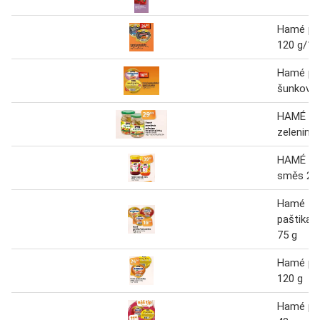
Hamé po
120 g/12
Hamé po
šunková 
HAMÉ Za
zelenina
HAMÉ Ov
směs 26
Hamé
paštika
75 g
Hamé po
120 g
Hamé po