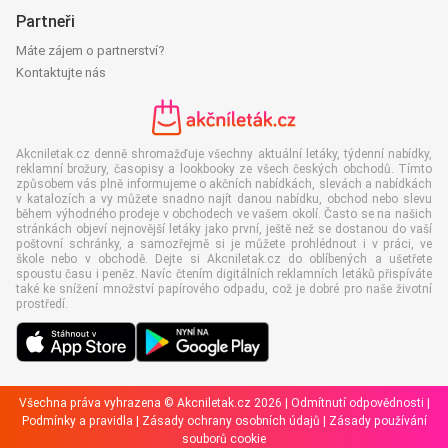
Partneři
Máte zájem o partnerství?
Kontaktujte nás
Akcniletak.cz denně shromažďuje všechny aktuální letáky, týdenní nabídky,
reklamní brožury, časopisy a lookbooky ze všech českých obchodů. Tímto
způsobem vás plně informujeme o akčních nabídkách, slevách a nabídkách
v katalozích a vy můžete snadno najít danou nabídku, obchod nebo slevu
během výhodného prodeje v obchodech ve vašem okolí. Často se na našich
stránkách objeví nejnovější letáky jako první, ještě než se dostanou do vaší
poštovní schránky, a samozřejmě si je můžete prohlédnout i v práci, ve
škole nebo v obchodě. Dejte si Akcniletak.cz do oblíbených a ušetřete
spoustu času i peněz. Navíc čtením digitálních reklamních letáků přispíváte
také ke snížení množství papírového odpadu, což je dobré pro naše životní
prostředí.
Všechna práva vyhrazena © Akcniletak.cz 2026 |
Odmítnutí odpovědnosti
|
Podmínky a pravidla
|
Zásady ochrany osobních údajů
|
Zásady používání
souborů cookie