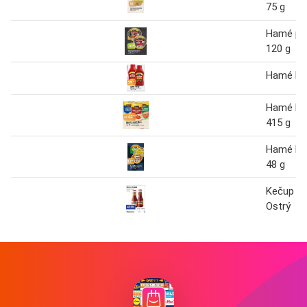
75 g
Hamé po
120 g
Hamé Ke
Hamé hot
415 g
Hamé P
48 g
Kečup Ha
Ostrý