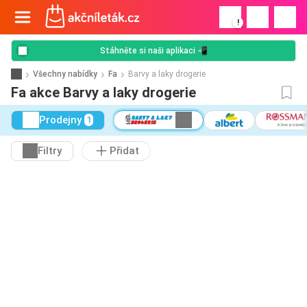
!
Stáhněte si naši aplikaci 📲
Všechny nabídky
Fa
Barvy a laky drogerie
Fa akce Barvy a laky drogerie
Prodejny
1
Filtry
Přidat