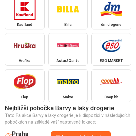
Kaufland
Billa
dm drogerie
Hruška
Astur&Qanto
ESO MARKET
Flop
Makro
Coop hb
Nejbližší pobočka Barvy a laky drogerie
Tato Fa akce Barvy a laky drogerie je k dispozici v následujících
pobočkách na základě vaší nastavené lokace:
Praha