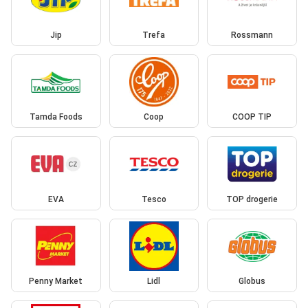
Jip
Trefa
Rossmann
Tamda Foods
Coop
COOP TIP
EVA
Tesco
TOP drogerie
Penny Market
Lidl
Globus