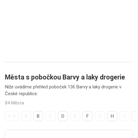
Města s pobočkou Barvy a laky drogerie
Níže uvádíme přehled poboček 136 Barvy a laky drogerie v
České republice.
84 Města
0-9
A
B
C
D
E
F
G
H
I