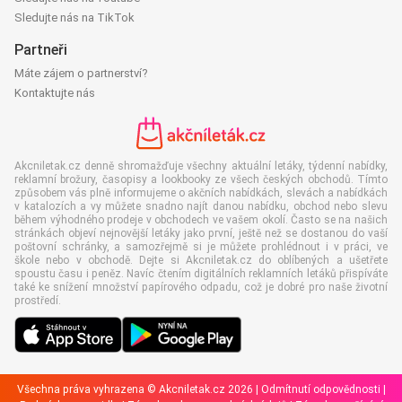
Sledujte nás na TikTok
Partneři
Máte zájem o partnerství?
Kontaktujte nás
Akcniletak.cz denně shromažďuje všechny aktuální letáky, týdenní nabídky,
reklamní brožury, časopisy a lookbooky ze všech českých obchodů. Tímto
způsobem vás plně informujeme o akčních nabídkách, slevách a nabídkách
v katalozích a vy můžete snadno najít danou nabídku, obchod nebo slevu
během výhodného prodeje v obchodech ve vašem okolí. Často se na našich
stránkách objeví nejnovější letáky jako první, ještě než se dostanou do vaší
poštovní schránky, a samozřejmě si je můžete prohlédnout i v práci, ve
škole nebo v obchodě. Dejte si Akcniletak.cz do oblíbených a ušetřete
spoustu času i peněz. Navíc čtením digitálních reklamních letáků přispíváte
také ke snížení množství papírového odpadu, což je dobré pro naše životní
prostředí.
Všechna práva vyhrazena © Akcniletak.cz 2026 |
Odmítnutí odpovědnosti
|