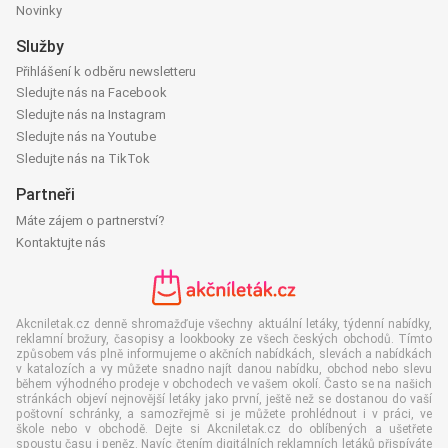
Novinky
Služby
Přihlášení k odběru newsletteru
Sledujte nás na Facebook
Sledujte nás na Instagram
Sledujte nás na Youtube
Sledujte nás na TikTok
Partneři
Máte zájem o partnerství?
Kontaktujte nás
Akcniletak.cz denně shromažďuje všechny aktuální letáky, týdenní nabídky,
reklamní brožury, časopisy a lookbooky ze všech českých obchodů. Tímto
způsobem vás plně informujeme o akčních nabídkách, slevách a nabídkách
v katalozích a vy můžete snadno najít danou nabídku, obchod nebo slevu
během výhodného prodeje v obchodech ve vašem okolí. Často se na našich
stránkách objeví nejnovější letáky jako první, ještě než se dostanou do vaší
poštovní schránky, a samozřejmě si je můžete prohlédnout i v práci, ve
škole nebo v obchodě. Dejte si Akcniletak.cz do oblíbených a ušetřete
spoustu času i peněz. Navíc čtením digitálních reklamních letáků přispíváte