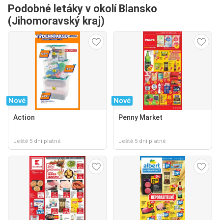
Podobné letáky v okolí Blansko
(Jihomoravský kraj)
Nové
Nové
Action
Penny Market
Ještě 5 dní platné
Ještě 5 dní platné