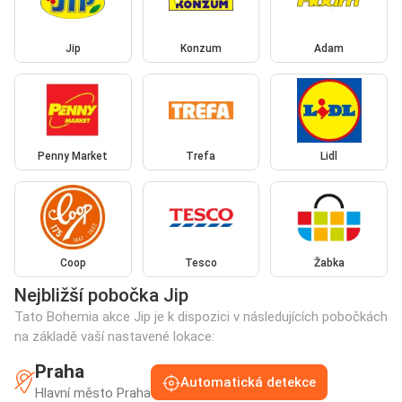
Jip
Konzum
Adam
Penny Market
Trefa
Lidl
Coop
Tesco
Žabka
Nejbližší pobočka Jip
Tato Bohemia akce Jip je k dispozici v následujících pobočkách
na základě vaší nastavené lokace:
Praha
Automatická detekce
Hlavní město Praha