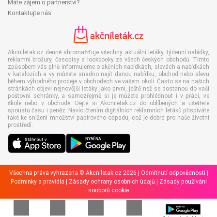
Máte zájem o partnerství?
Kontaktujte nás
Akcniletak.cz denně shromažďuje všechny aktuální letáky, týdenní nabídky,
reklamní brožury, časopisy a lookbooky ze všech českých obchodů. Tímto
způsobem vás plně informujeme o akčních nabídkách, slevách a nabídkách
v katalozích a vy můžete snadno najít danou nabídku, obchod nebo slevu
během výhodného prodeje v obchodech ve vašem okolí. Často se na našich
stránkách objeví nejnovější letáky jako první, ještě než se dostanou do vaší
poštovní schránky, a samozřejmě si je můžete prohlédnout i v práci, ve
škole nebo v obchodě. Dejte si Akcniletak.cz do oblíbených a ušetřete
spoustu času i peněz. Navíc čtením digitálních reklamních letáků přispíváte
také ke snížení množství papírového odpadu, což je dobré pro naše životní
prostředí.
Všechna práva vyhrazena © Akcniletak.cz 2026 |
Odmítnutí odpovědnosti
|
Podmínky a pravidla
|
Zásady ochrany osobních údajů
|
Zásady používání
souborů cookie