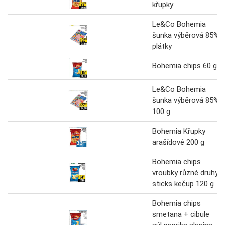
křupky
Le&Co Bohemia
šunka výběrová 85%
plátky
Bohemia chips 60 g
Le&Co Bohemia
šunka výběrová 85%
100 g
Bohemia Křupky
arašídové 200 g
Bohemia chips
vroubky různé druhy
sticks kečup 120 g
Bohemia chips
smetana + cibule