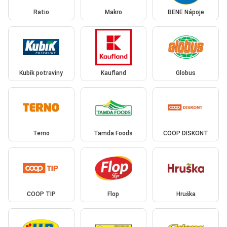
Ratio
Makro
BENE Nápoje
Kubík potraviny
Kaufland
Globus
Terno
Tamda Foods
COOP DISKONT
COOP TIP
Flop
Hruška