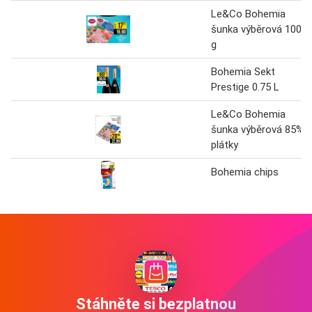
Le&Co Bohemia
šunka výběrová 100
g
Bohemia Sekt
Prestige 0.75 L
Le&Co Bohemia
šunka výběrová 85%
plátky
Bohemia chips
Stáhněte si bezplatnou