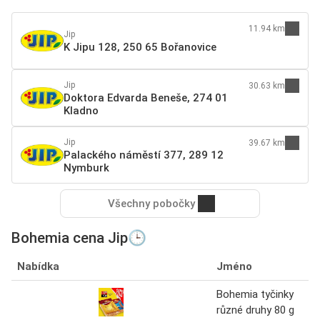
11.94 km
Jip
K Jipu 128, 250 65 Bořanovice
Jip
30.63 km
Doktora Edvarda Beneše, 274 01
Kladno
Jip
39.67 km
Palackého náměstí 377, 289 12
Nymburk
Všechny pobočky
Bohemia cena Jip🕒
Nabídka
Jméno
Bohemia tyčinky
různé druhy 80 g