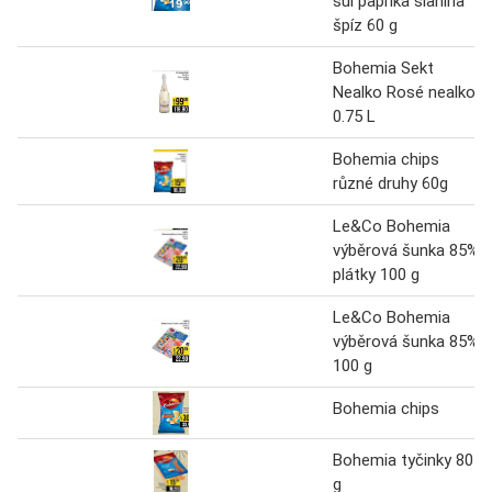
súl paprika slanina
špíz 60 g
Bohemia Sekt
Nealko Rosé nealko
0.75 L
Bohemia chips
různé druhy 60g
Le&Co Bohemia
výběrová šunka 85%
plátky 100 g
Le&Co Bohemia
výběrová šunka 85%
100 g
Bohemia chips
Bohemia tyčinky 80
g