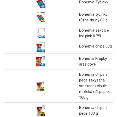
Bohemia Tyčinky
Bohemia tyčinky
různé druhy 80 g
Bohemia sekt ice
ice pink 0.75L
Bohemia chips 60g
Bohemia Křupky
arašídové
Bohemia chips z
pece zakysaná
smetana+cibule
mořská sůl paprika
100 g
Bohemia chips z
pece 100 g