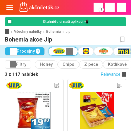
!
Stáhněte si naši aplikaci 📲
Všechny nabídky
Bohemia
Jip
Bohemia akce Jip
Prodejny
1
Filtry
Honey
Chips
Z pece
Kotlíkové
3 z
117 nabídek
Relevance