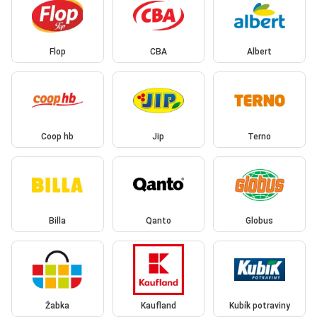
Flop
CBA
Albert
Coop hb
Jip
Terno
Billa
Qanto
Globus
Žabka
Kaufland
Kubík potraviny