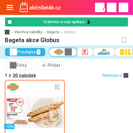
!
Stáhněte si naši aplikaci 📲
Všechny nabídky
Bageta
Globus
Bageta akce Globus
Prodejny
1
Filtry
Přidat
1 z
30 nabídek
Relevance
-13%