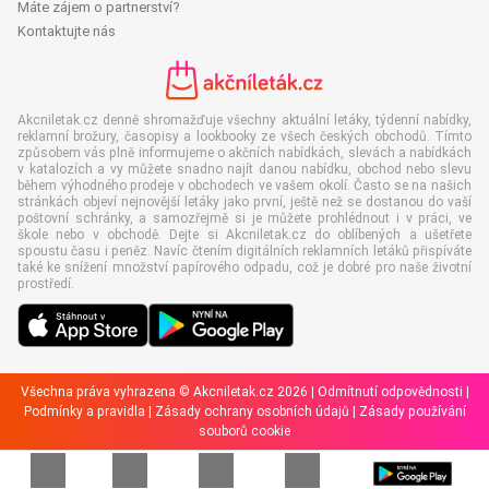
Máte zájem o partnerství?
Kontaktujte nás
Akcniletak.cz denně shromažďuje všechny aktuální letáky, týdenní nabídky,
reklamní brožury, časopisy a lookbooky ze všech českých obchodů. Tímto
způsobem vás plně informujeme o akčních nabídkách, slevách a nabídkách
v katalozích a vy můžete snadno najít danou nabídku, obchod nebo slevu
během výhodného prodeje v obchodech ve vašem okolí. Často se na našich
stránkách objeví nejnovější letáky jako první, ještě než se dostanou do vaší
poštovní schránky, a samozřejmě si je můžete prohlédnout i v práci, ve
škole nebo v obchodě. Dejte si Akcniletak.cz do oblíbených a ušetřete
spoustu času i peněz. Navíc čtením digitálních reklamních letáků přispíváte
také ke snížení množství papírového odpadu, což je dobré pro naše životní
prostředí.
Všechna práva vyhrazena © Akcniletak.cz 2026 |
Odmítnutí odpovědnosti
|
Podmínky a pravidla
|
Zásady ochrany osobních údajů
|
Zásady používání
souborů cookie