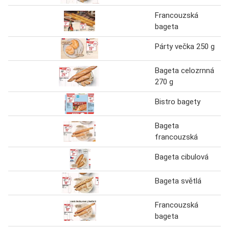
Francouzská
bageta
Párty večka 250 g
Bageta celozrnná
270 g
Bistro bagety
Bageta
francouzská
Bageta cibulová
Bageta světlá
Francouzská
bageta