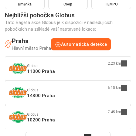
Brněnka
Coop
TEMPO
Nejbližší pobočka Globus
Tato Bageta akce Globus je k dispozici v následujících
pobočkách na základě vaší nastavené lokace:
Praha
Automatická detekce
Hlavní město Praha
2.23 km
Globus
11000 Praha
6.15 km
Globus
14800 Praha
7.45 km
Globus
10200 Praha