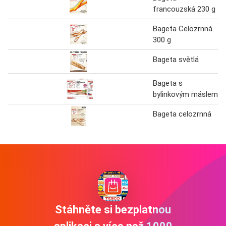
francouzská 230 g
Bageta Celozrnná
300 g
Bageta světlá
Bageta s
bylinkovým máslem
Bageta celozrnná
Stáhněte si bezplatnou