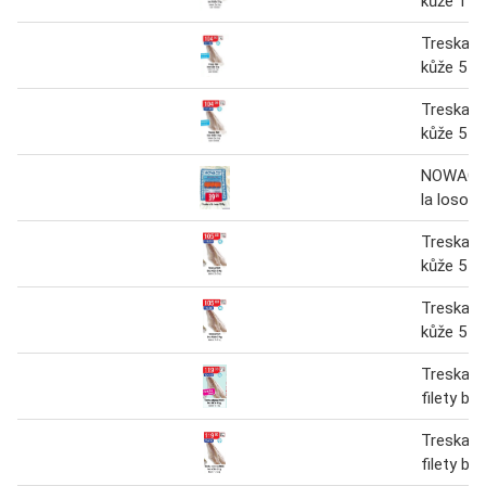
kůže 1 k
Treska fi
kůže 5 k
Treska fi
kůže 5 k
NOWACO 
la losos 
Treska fi
kůže 5 k
Treska fi
kůže 5 k
Treska 
filety be
Treska 
filety be