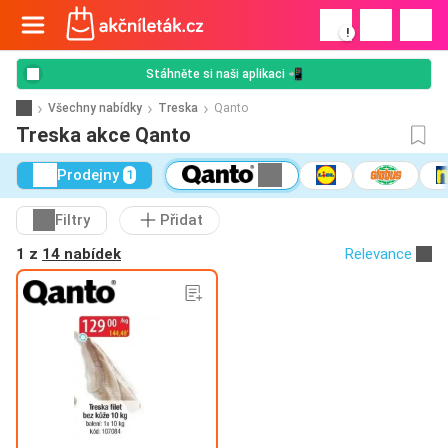
!
Stáhněte si naši aplikaci 📲
Všechny nabídky
Treska
Qanto
Treska akce Qanto
Prodejny
1
Filtry
Přidat
1 z
14 nabídek
Relevance