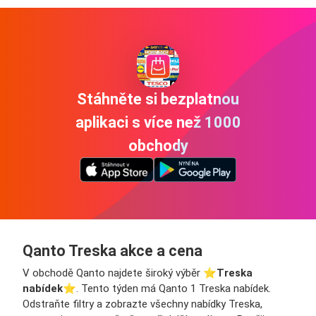
Stáhněte si bezplatnou
aplikaci s více než 1000
obchody
Qanto Treska akce a cena
V obchodě Qanto najdete široký výběr ⭐️
Treska
nabídek
⭐️. Tento týden má Qanto 1 Treska nabídek.
Odstraňte filtry a zobrazte všechny nabídky Treska,