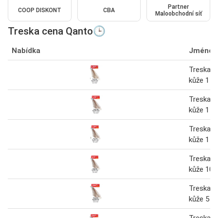
Partner
COOP DISKONT
CBA
Maloobchodní síť
Treska cena Qanto🕒
Nabídka
Jméno
Treska fi
kůže 1 k
Treska fi
kůže 1 k
Treska fi
kůže 1 k
Treska fi
kůže 10 
Treska fi
kůže 5 k
Treska fi