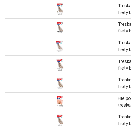
Treska 
filety be
Treska 
filety be
Treska 
filety be
Treska 
filety be
Treska 
filety be
Filé porc
treska 1
Treska 
filety be