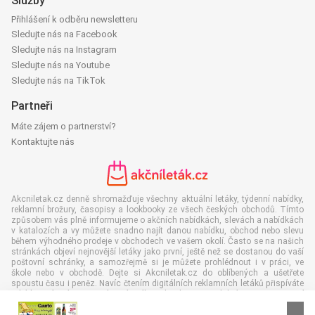
Služby
Přihlášení k odběru newsletteru
Sledujte nás na Facebook
Sledujte nás na Instagram
Sledujte nás na Youtube
Sledujte nás na TikTok
Partneři
Máte zájem o partnerství?
Kontaktujte nás
Akcniletak.cz denně shromažďuje všechny aktuální letáky, týdenní nabídky,
reklamní brožury, časopisy a lookbooky ze všech českých obchodů. Tímto
způsobem vás plně informujeme o akčních nabídkách, slevách a nabídkách
v katalozích a vy můžete snadno najít danou nabídku, obchod nebo slevu
během výhodného prodeje v obchodech ve vašem okolí. Často se na našich
stránkách objeví nejnovější letáky jako první, ještě než se dostanou do vaší
poštovní schránky, a samozřejmě si je můžete prohlédnout i v práci, ve
škole nebo v obchodě. Dejte si Akcniletak.cz do oblíbených a ušetřete
spoustu času i peněz. Navíc čtením digitálních reklamních letáků přispíváte
také ke snížení množství papírového odpadu, což je dobré pro naše životní
prostředí.