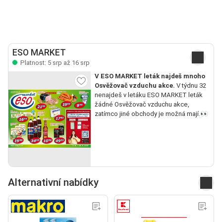
ESO MARKET
Platnost: 5 srp až 16 srp
V ESO MARKET leták najdeš mnoho
Osvěžovač vzduchu akce.
V týdnu 32
nenajdeš v letáku ESO MARKET leták
žádné Osvěžovač vzduchu akce,
zatímco jiné obchody je možná mají.👀
Alternativní nabídky