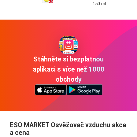
150 ml
Stáhněte si bezplatnou
aplikaci s více než 1000
obchody
ESO MARKET Osvěžovač vzduchu akce
a cena