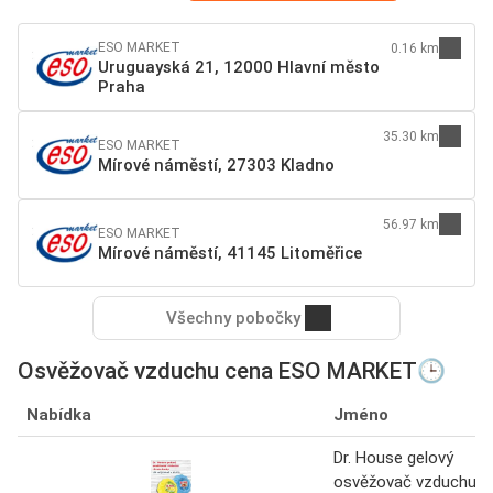
ESO MARKET
0.16 km
Uruguayská 21, 12000 Hlavní město
Praha
35.30 km
ESO MARKET
Mírové náměstí, 27303 Kladno
56.97 km
ESO MARKET
Mírové náměstí, 41145 Litoměřice
Všechny pobočky
Osvěžovač vzduchu cena ESO MARKET🕒
Nabídka
Jméno
Dr. House gelový
osvěžovač vzduchu