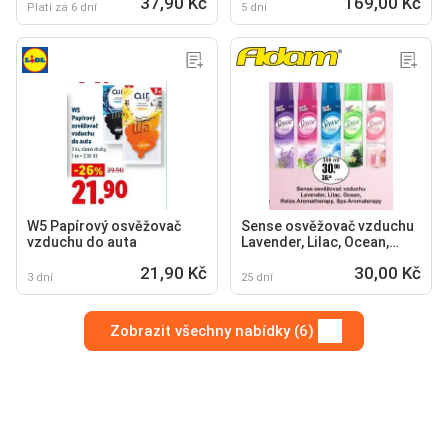
37,90 Kč
169,00 Kč
Platí za 6 dní
5 dní
W5 Papírový osvěžovač
Sense osvěžovač vzduchu
vzduchu do auta
Lavender, Lilac, Ocean,
Relax Aromatherapy, Spa
21,90 Kč
30,00 Kč
Aromaterapy
3 dní
25 dní
Zobrazit všechny nabídky (6)