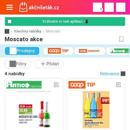
!
Stáhněte si naši aplikaci 📲
Všechny nabídky
Moscato
Moscato akce
Prodejny
Filtry
Přidat
4 nabídky
Relevance