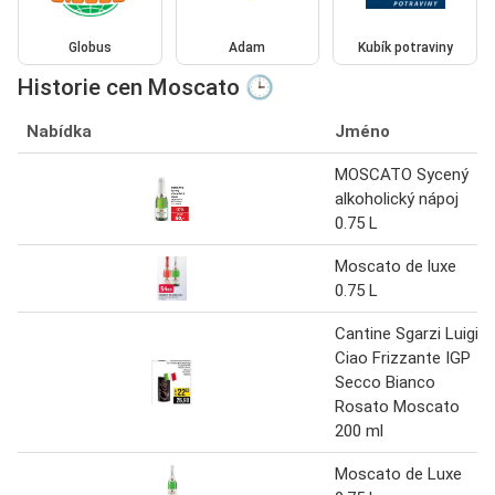
Globus
Adam
Kubík potraviny
Historie cen Moscato 🕒
Nabídka
Jméno
MOSCATO Sycený
alkoholický nápoj
0.75 L
Moscato de luxe
0.75 L
Cantine Sgarzi Luigi
Ciao Frizzante IGP
Secco Bianco
Rosato Moscato
200 ml
Moscato de Luxe