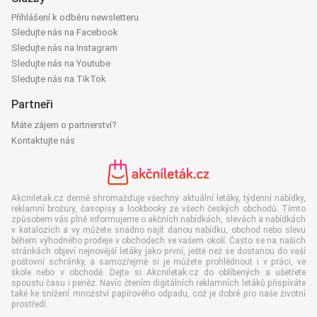
Přihlášení k odběru newsletteru
Sledujte nás na Facebook
Sledujte nás na Instagram
Sledujte nás na Youtube
Sledujte nás na TikTok
Partneři
Máte zájem o partnerství?
Kontaktujte nás
Akcniletak.cz denně shromažďuje všechny aktuální letáky, týdenní nabídky,
reklamní brožury, časopisy a lookbooky ze všech českých obchodů. Tímto
způsobem vás plně informujeme o akčních nabídkách, slevách a nabídkách
v katalozích a vy můžete snadno najít danou nabídku, obchod nebo slevu
během výhodného prodeje v obchodech ve vašem okolí. Často se na našich
stránkách objeví nejnovější letáky jako první, ještě než se dostanou do vaší
poštovní schránky, a samozřejmě si je můžete prohlédnout i v práci, ve
škole nebo v obchodě. Dejte si Akcniletak.cz do oblíbených a ušetřete
spoustu času i peněz. Navíc čtením digitálních reklamních letáků přispíváte
také ke snížení množství papírového odpadu, což je dobré pro naše životní
prostředí.