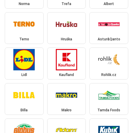
Norma
Trefa
Albert
Terno
Hruška
Astur&Qanto
Lidl
Kaufland
Rohlik.cz
Billa
Makro
Tamda Foods