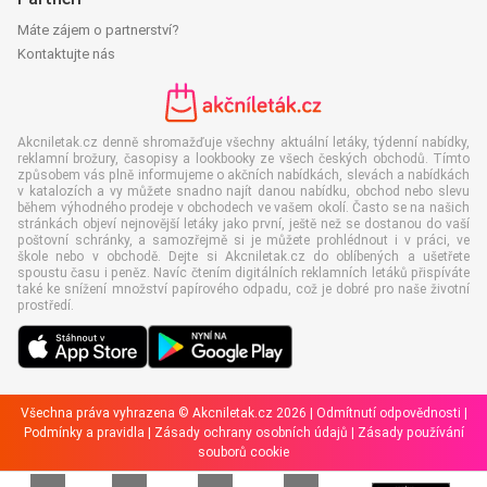
Máte zájem o partnerství?
Kontaktujte nás
Akcniletak.cz denně shromažďuje všechny aktuální letáky, týdenní nabídky,
reklamní brožury, časopisy a lookbooky ze všech českých obchodů. Tímto
způsobem vás plně informujeme o akčních nabídkách, slevách a nabídkách
v katalozích a vy můžete snadno najít danou nabídku, obchod nebo slevu
během výhodného prodeje v obchodech ve vašem okolí. Často se na našich
stránkách objeví nejnovější letáky jako první, ještě než se dostanou do vaší
poštovní schránky, a samozřejmě si je můžete prohlédnout i v práci, ve
škole nebo v obchodě. Dejte si Akcniletak.cz do oblíbených a ušetřete
spoustu času i peněz. Navíc čtením digitálních reklamních letáků přispíváte
také ke snížení množství papírového odpadu, což je dobré pro naše životní
prostředí.
Všechna práva vyhrazena © Akcniletak.cz 2026 |
Odmítnutí odpovědnosti
|
Podmínky a pravidla
|
Zásady ochrany osobních údajů
|
Zásady používání
souborů cookie