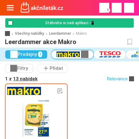
!
Stáhněte si naši aplikaci 📲
Všechny nabídky
Leerdammer
Makro
Leerdammer akce Makro
Prodejny
1
Filtry
Přidat
1 z
13 nabídek
Relevance