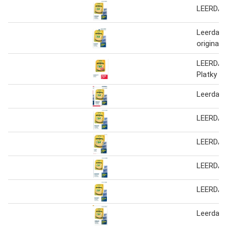
LEERDAM
Leerdam
original 
LEERDA
Platky 26
Leerdam
LEERDAM
LEERDA
LEERDA
LEERDA
Leerdam