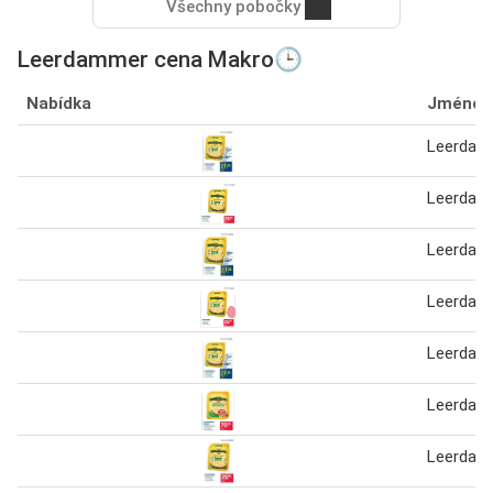
Všechny pobočky
Leerdammer cena Makro🕒
Nabídka
Jméno
Leerdam
Leerdam
Leerdam
Leerdam
Leerdam
Leerdamm
Leerdam