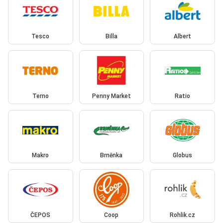
Tesco
Billa
Albert
Terno
Penny Market
Ratio
Makro
Brněnka
Globus
ČEPOS
Coop
Rohlik.cz