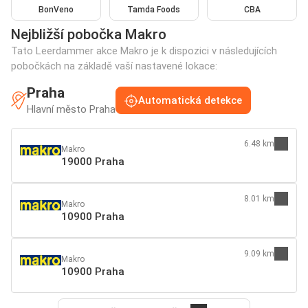
BonVeno
Tamda Foods
CBA
Nejbližší pobočka Makro
Tato Leerdammer akce Makro je k dispozici v následujících
pobočkách na základě vaší nastavené lokace:
Praha
Automatická detekce
Hlavní město Praha
6.48 km
Makro
19000 Praha
8.01 km
Makro
10900 Praha
9.09 km
Makro
10900 Praha