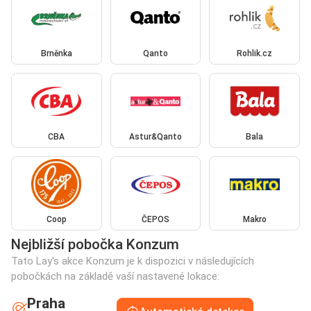
Brněnka
Qanto
Rohlik.cz
CBA
Astur&Qanto
Bala
Coop
ČEPOS
Makro
Nejbližší pobočka Konzum
Tato Lay's akce Konzum je k dispozici v následujících
pobočkách na základě vaší nastavené lokace:
Praha