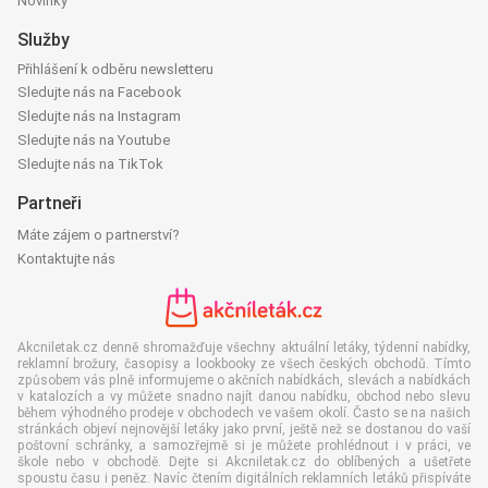
Novinky
Služby
Přihlášení k odběru newsletteru
Sledujte nás na Facebook
Sledujte nás na Instagram
Sledujte nás na Youtube
Sledujte nás na TikTok
Partneři
Máte zájem o partnerství?
Kontaktujte nás
Akcniletak.cz denně shromažďuje všechny aktuální letáky, týdenní nabídky,
reklamní brožury, časopisy a lookbooky ze všech českých obchodů. Tímto
způsobem vás plně informujeme o akčních nabídkách, slevách a nabídkách
v katalozích a vy můžete snadno najít danou nabídku, obchod nebo slevu
během výhodného prodeje v obchodech ve vašem okolí. Často se na našich
stránkách objeví nejnovější letáky jako první, ještě než se dostanou do vaší
poštovní schránky, a samozřejmě si je můžete prohlédnout i v práci, ve
škole nebo v obchodě. Dejte si Akcniletak.cz do oblíbených a ušetřete
spoustu času i peněz. Navíc čtením digitálních reklamních letáků přispíváte