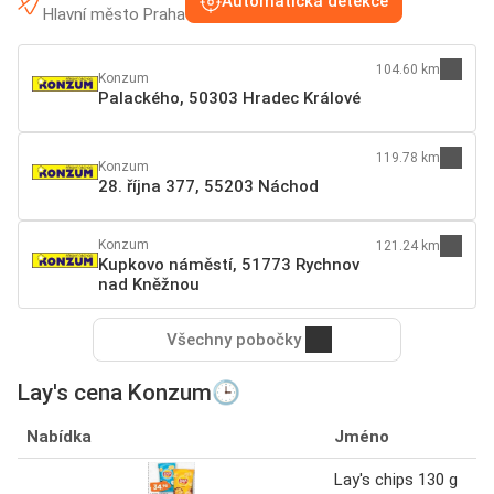
Automatická detekce
Hlavní město Praha
104.60 km
Konzum
Palackého, 50303 Hradec Králové
119.78 km
Konzum
28. října 377, 55203 Náchod
Konzum
121.24 km
Kupkovo náměstí, 51773 Rychnov
nad Kněžnou
Všechny pobočky
Lay's cena Konzum🕒
Nabídka
Jméno
Lay's chips 130 g