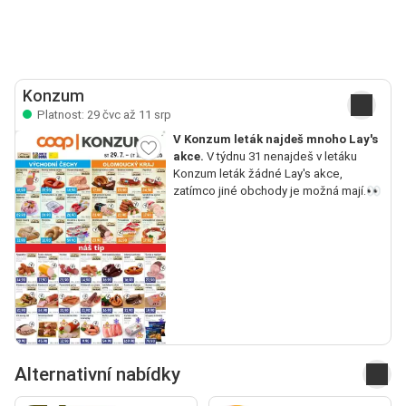
Konzum
Platnost: 29 čvc až 11 srp
V Konzum leták najdeš mnoho Lay's
akce.
V týdnu 31 nenajdeš v letáku
Konzum leták žádné Lay's akce,
zatímco jiné obchody je možná mají.👀
Alternativní nabídky