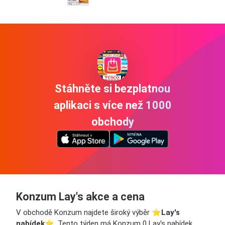
Stáhněte si bezplatnou
aplikaci s více než 1000
obchody
Konzum Lay's akce a cena
V obchodě Konzum najdete široký výběr ⭐️
Lay's
nabídek
⭐️. Tento týden má Konzum 0 Lay's nabídek.