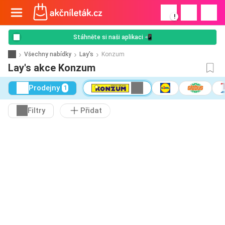
!
Stáhněte si naši aplikaci 📲
Všechny nabídky
Lay's
Konzum
Lay's akce Konzum
Prodejny
1
Filtry
Přidat