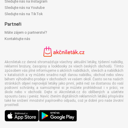
Sledujte nás na Instagram
Sledujte nás na Youtube
Sledujte nás na TikTok
Partneři
Máte zájem o partnerství?
Kontaktujte nás
Akcniletak.cz denně shromažďuje všechny aktuální letáky, týdenní nabídky,
reklamní brožury, časopisy a lookbooky ze všech českých obchodů. Tímto
způsobem vás plně informujeme o akčních nabídkách, slevách a nabídkách
v katalozích a vy můžete snadno najít danou nabídku, obchod nebo slevu
během výhodného prodeje v obchodech ve vašem okolí. Často se na našich
stránkách objeví nejnovější letáky jako první, ještě než se dostanou do vaší
poštovní schránky, a samozřejmě si je můžete prohlédnout i v práci, ve
škole nebo v obchodě. Dejte si Akcniletak.cz do oblíbených a ušetřete
spoustu času i peněz. Navíc čtením digitálních reklamních letáků přispíváte
také ke snížení množství papírového odpadu, což je dobré pro naše životní
prostředí.