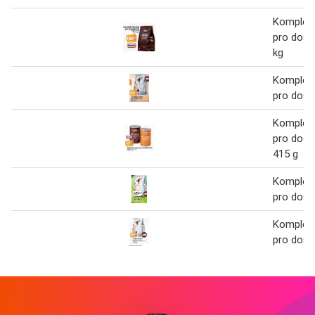
Kompletn
pro dosp
kg
Kompletn
pro dosp
Kompletn
pro dosp
415 g
Kompletn
pro dosp
Kompletn
pro dosp