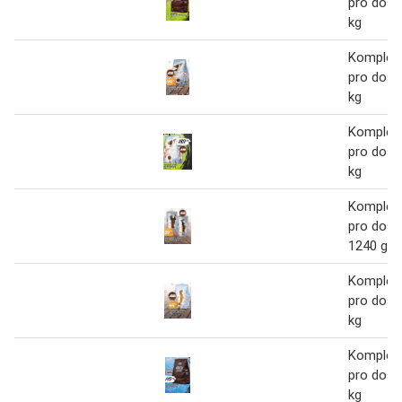
pro dosp
kg
Kompletn
pro dosp
kg
Kompletn
pro dosp
kg
Kompletn
pro dosp
1240 g
Kompletn
pro dosp
kg
Kompletn
pro dosp
kg