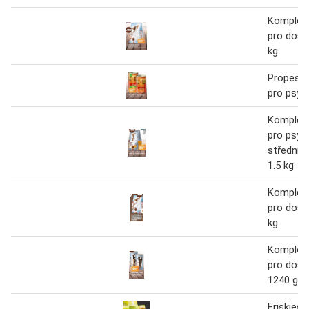
Kompletn
pro dosp
kg
Propesko
pro psy 
Kompletn
pro psy 
středníc
1.5 kg
Kompletn
pro dosp
kg
Kompletn
pro dosp
1240 g
Friskies 