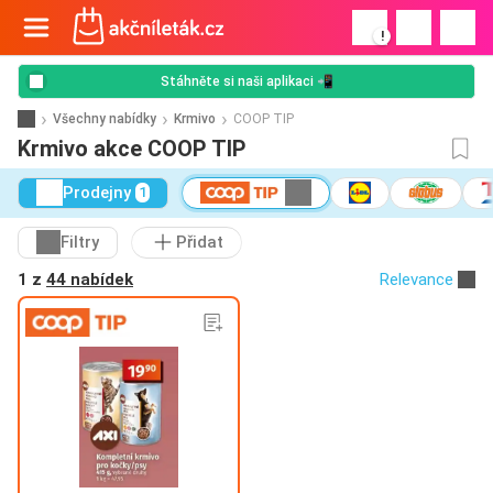
!
Stáhněte si naši aplikaci 📲
Všechny nabídky
Krmivo
COOP TIP
Krmivo akce COOP TIP
Prodejny
1
Filtry
Přidat
1 z
44 nabídek
Relevance