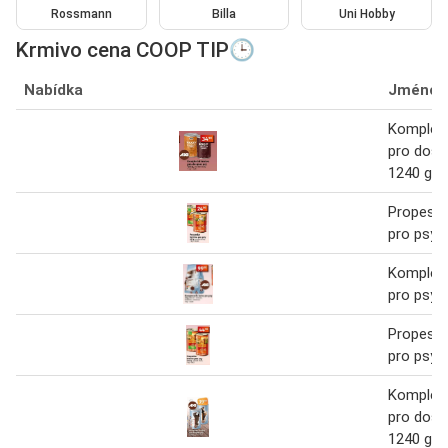
Rossmann
Billa
Uni Hobby
Krmivo cena COOP TIP🕒
Nabídka
Jméno
Kompletn
pro dosp
1240 g
Propesko
pro psy 
Kompletn
pro psy 3
Propesko
pro psy 
Kompletn
pro dosp
1240 g