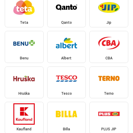
Teta
Qanto
Jip
Benu
Albert
CBA
Hruška
Tesco
Terno
Kaufland
Billa
PLUS JIP