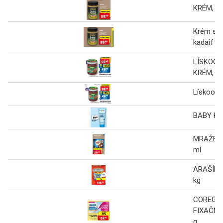
KRÉM, 19
Krém s 
kadaif a
LÍSKOOŘ
KRÉM, 40
Lískooří
BABY K
MRAŽENÝ
ml
ARAŠÍDO
kg
COREGA 
FIXAČNÍ 
g