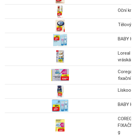
Oční kré
Tělový k
BABY K
Loreal kr
vráskám
Corega or
fixační k
Lískooří
BABY KR
COREGA 
FIXAČNÍ 
g