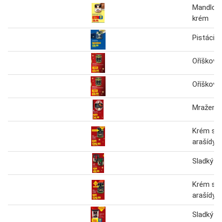
Mandlov
krém
Pistácio
Oříškový
Oříškový
Mražený 
Krém s p
arašídy
Sladký k
Krém s p
arašídy
Sladký k