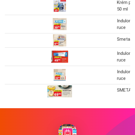
Krém pro
50 ml
Indulona
ruce
Smetano
Indulona
ruce
Indulona
ruce
SMETAN