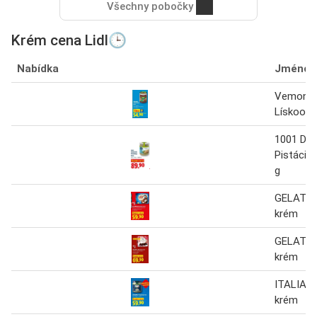
Všechny pobočky
Krém cena Lidl🕒
Nabídka
Jméno
Vemond
Lískooří
1001 DE
Pistácio
g
GELATEL
krém
GELATEL
krém
ITALIAMO
krém