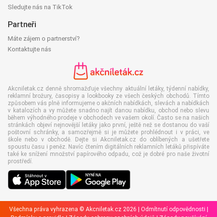
Sledujte nás na TikTok
Partneři
Máte zájem o partnerství?
Kontaktujte nás
Akcniletak.cz denně shromažďuje všechny aktuální letáky, týdenní nabídky,
reklamní brožury, časopisy a lookbooky ze všech českých obchodů. Tímto
způsobem vás plně informujeme o akčních nabídkách, slevách a nabídkách
v katalozích a vy můžete snadno najít danou nabídku, obchod nebo slevu
během výhodného prodeje v obchodech ve vašem okolí. Často se na našich
stránkách objeví nejnovější letáky jako první, ještě než se dostanou do vaší
poštovní schránky, a samozřejmě si je můžete prohlédnout i v práci, ve
škole nebo v obchodě. Dejte si Akcniletak.cz do oblíbených a ušetřete
spoustu času i peněz. Navíc čtením digitálních reklamních letáků přispíváte
také ke snížení množství papírového odpadu, což je dobré pro naše životní
prostředí.
Všechna práva vyhrazena © Akcniletak.cz 2026 |
Odmítnutí odpovědnosti
|