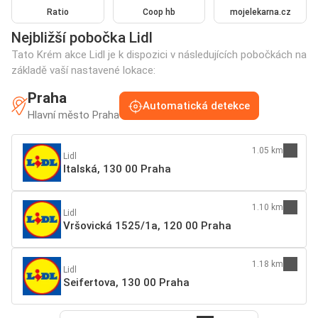
Ratio
Coop hb
mojelekarna.cz
Nejbližší pobočka Lidl
Tato Krém akce Lidl je k dispozici v následujících pobočkách na
základě vaší nastavené lokace:
Praha
Automatická detekce
Hlavní město Praha
1.05 km
Lidl
Italská, 130 00 Praha
1.10 km
Lidl
Vršovická 1525/1a, 120 00 Praha
1.18 km
Lidl
Seifertova, 130 00 Praha