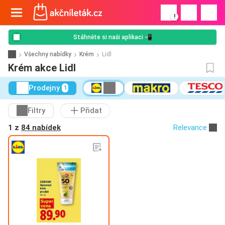
!
Stáhněte si naši aplikaci 📲
Všechny nabídky
Krém
Lidl
Krém akce Lidl
Prodejny
1
Filtry
Přidat
1 z
84 nabídek
Relevance