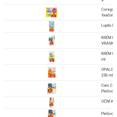
Corega or
fixační k
Lupilu b
KRÉM PR
VRÁSKÁM
KRÉM NA
ml
OPALOVA
250 ml
Cien Cel
Pleťový 
OČNÍ KR
Pleťový 