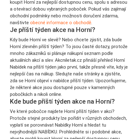
koupit Horní za nejlepší dostupnou cenu, spolu s adresou
a otevírací dobou vybraných poboček. Pokud vás zajímají
obchodní podmínky nebo možnosti doručení zdarma,
navštivte
obecné informace o obchodě
.
Je příští týden akce na Horní?
Kdy bude Horní ve slevě? Nebo chcete zjistit, zda bude
Horní zlevněn příští týden? To jsou časté dotazy, protože
mnoho zákazníků si plánuje nákupní seznam podle
aktuálních akcí a slev. Akcniletak.cz přináší přehled Horní
Nabídek na příští týden jako první, takže přesně víte, kdy je
nejlepší čas na nákup. Sledujte naše stránky a zjistěte,
zda se Horní objeví v nabídce příští týden. Upozorňujeme,
že některé akce jsou dostupné pouze v kamenných
pobočkách a nikoli online.
Kde bude příští týden akce na Horní?
Ve které pobočce najdete Horní příští týden v akci?
Protože stejné produkty lze pořídit v různých obchodech,
vyplatí se porovnávat Nabídky Horní a hledat tu
nejvýhodnější NABÍDKU. Prohlédněte si i podobné akce,
abyste mohli koupit Horní za nejlepší dostupnou cenu.