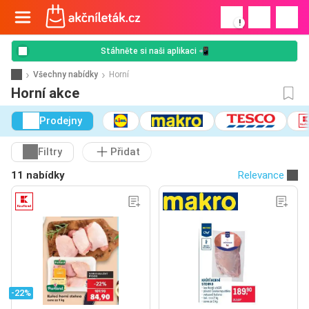
!
Stáhněte si naši aplikaci 📲
Všechny nabídky
Horní
Horní akce
Prodejny
Filtry
Přidat
11 nabídky
Relevance
-22%