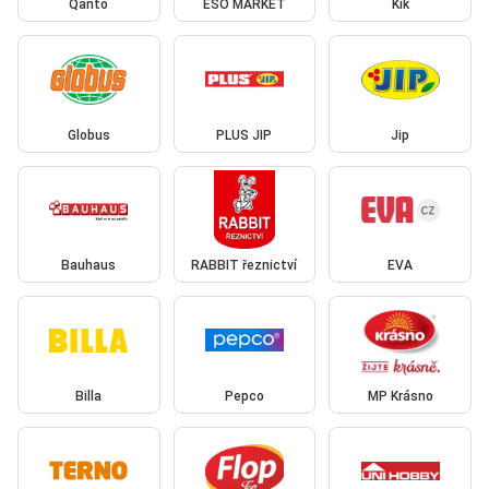
Qanto
ESO MARKET
Kik
Globus
PLUS JIP
Jip
Bauhaus
RABBIT řeznictví
EVA
Billa
Pepco
MP Krásno