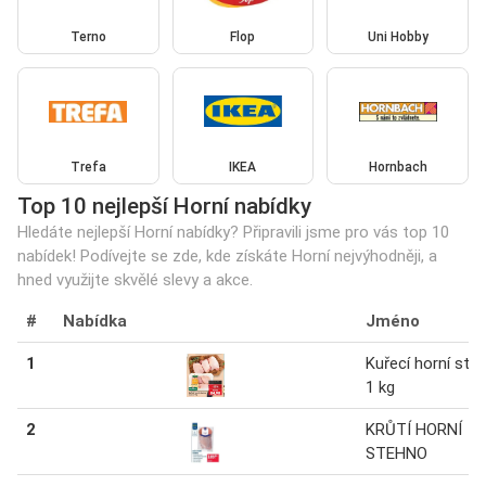
Terno
Flop
Uni Hobby
Trefa
IKEA
Hornbach
Top 10 nejlepší Horní nabídky
Hledáte nejlepší Horní nabídky? Připravili jsme pro vás top 10
nabídek! Podívejte se zde, kde získáte Horní nejvýhodněji, a
hned využijte skvělé slevy a akce.
#
Nabídka
Jméno
1
Kuřecí horní ste
1 kg
2
KRŮTÍ HORNÍ
STEHNO