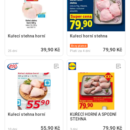
Kuřecí stehna horní
Kuřecí horní stehna
Brzy platné
39,90 Kč
79,90 Kč
25 dní
Platí za 4 dní
Kuřecí stehna horní
KUŘECÍ HORNÍ A SPODNÍ
STEHNA
55,90 Kč
79,90 Kč
10 dní
3 dní