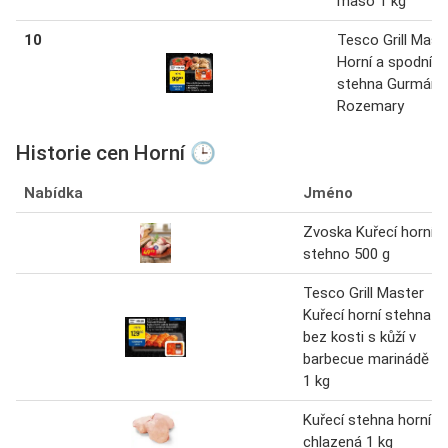
maso 1 kg
10
Tesco Grill Mast
Horní a spodní
stehna Gurmán 
Rozemary
Historie cen Horní 🕒
Nabídka
Jméno
Zvoska Kuřecí horní
stehno 500 g
Tesco Grill Master
Kuřecí horní stehna
bez kosti s kůží v
barbecue marinádě
1 kg
Kuřecí stehna horní
chlazená 1 kg