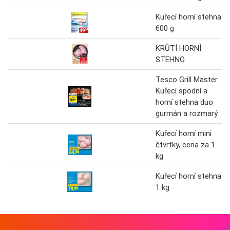
Kuřecí horní stehna
600 g
KRŮTÍ HORNÍ
STEHNO
Tesco Grill Master
Kuřecí spodní a
horní stehna duo
gurmán a rozmarý
Kuřecí horní mini
čtvrtky, cena za 1
kg
Kuřecí horní stehna
1 kg