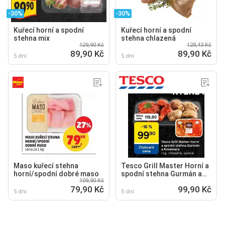
-30%
-30%
Kuřecí horní a spodní
Kuřecí horní a spodní
stehna mix
stehna chlazená
129,90 Kč
128,43 Kč
89,90 Kč
89,90 Kč
5 dní
5 dní
Maso kuřecí stehna
Tesco Grill Master Horní a
horní/spodní dobré maso
spodní stehna Gurmán a
109,90 Kč
Rozemary
79,90 Kč
99,90 Kč
5 dní
5 dní