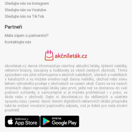
Sledujte nás na Instagram
Sledujte nás na Youtube
Sledujte nás na TikTok
Partneři
Máte zájem o partnerství?
Kontaktujte nás
Akcniletak.cz denně shromažďuje všechny aktuální letáky, týdenní nabídky,
reklamní brožury, časopisy a lookbooky ze všech českých obchodů. Tímto
způsobem vás plně informujeme o akčních nabídkách, slevách a nabídkách
v katalozích a vy můžete snadno najít danou nabídku, obchod nebo slevu
během výhodného prodeje v obchodech ve vašem okolí. Často se na našich
stránkách objeví nejnovější letáky jako první, ještě než se dostanou do vaší
poštovní schránky, a samozřejmě si je můžete prohlédnout i v práci, ve
škole nebo v obchodě. Dejte si Akcniletak.cz do oblíbených a ušetřete
spoustu času i peněz. Navíc čtením digitálních reklamních letáků přispíváte
také ke snížení množství papírového odpadu, což je dobré pro naše životní
prostředí.