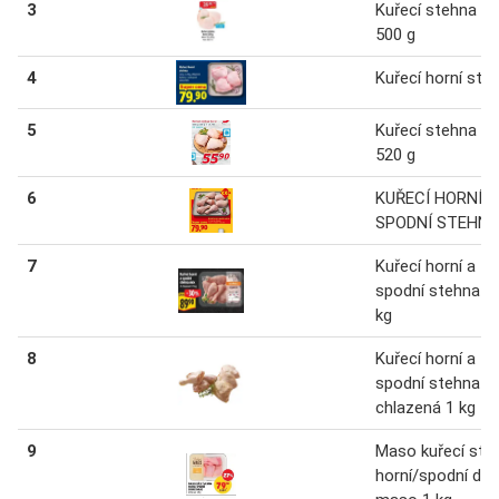
3
Kuřecí stehna ho
500 g
4
Kuřecí horní ste
5
Kuřecí stehna ho
520 g
6
KUŘECÍ HORNÍ A
SPODNÍ STEHN
7
Kuřecí horní a
spodní stehna m
kg
8
Kuřecí horní a
spodní stehna
chlazená 1 kg
9
Maso kuřecí ste
horní/spodní do