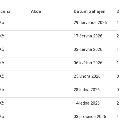
 cena
Akce
Datum zahájení
Datu
Kč
29 července 2026
10 sr
Kč
17 června 2026
29 če
Kč
03 června 2026
15 če
Kč
06 května 2026
18 kv
Kč
25 února 2026
09 bř
Kč
28 ledna 2026
09 ún
Kč
14 ledna 2026
26 le
Kč
03 prosince 2025
15 pr