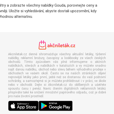
ltry a zobrazte všechny nabídky Gouda, porovnejte ceny a
ěji. Uložte si vyhledávání, abyste dostali upozornění, kdy
hodnou alternativu.
Akcniletak.cz denně shromažďuje všechny aktuální letáky, týdenní
nabídky, reklamní brožury, časopisy a lookbooky ze všech českých
obchodů. Tímto způsobem vás plně informujeme o akčních
nabídkách, slevách a nabídkách v katalozích a vy můžete snadno
najít danou nabídku, obchod nebo slevu během výhodného prodeje v
obchodech ve vašem okolí. Často se na našich stránkách objeví
nejnovější letáky jako první, ještě než se dostanou do vaší poštovní
schránky, a samozřejmě si je můžete prohlédnout i v práci, ve škole
nebo v obchodě. Dejte si Akcniletak.cz do oblíbených a ušetřete
spoustu času i peněz. Navíc čtením digitálních reklamních letáků
přispíváte také ke snížení množství papírového odpadu, což je dobré
pro naše životní prostředí.