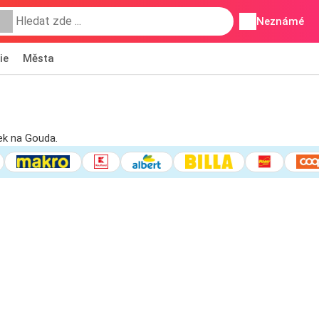
Neznámé
ie
Města
ek na Gouda.