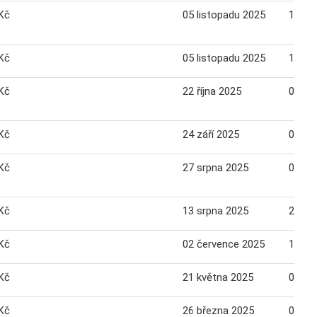
Kč
05 listopadu 2025
17 li
Kč
05 listopadu 2025
17 li
Kč
22 října 2025
03 li
Kč
24 září 2025
06 říj
Kč
27 srpna 2025
08 zář
Kč
13 srpna 2025
25 sr
Kč
02 července 2025
14 če
Kč
21 května 2025
02 če
Kč
26 března 2025
07 du