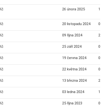
Kč
26 února 2025
10 bř
Kč
20 listopadu 2024
02 pr
Kč
09 října 2024
21 říj
Kč
25 září 2024
07 říj
Kč
19 června 2024
01 če
Kč
22 května 2024
03 če
Kč
13 března 2024
25 bř
Kč
03 ledna 2024
15 le
Kč
25 října 2023
06 li