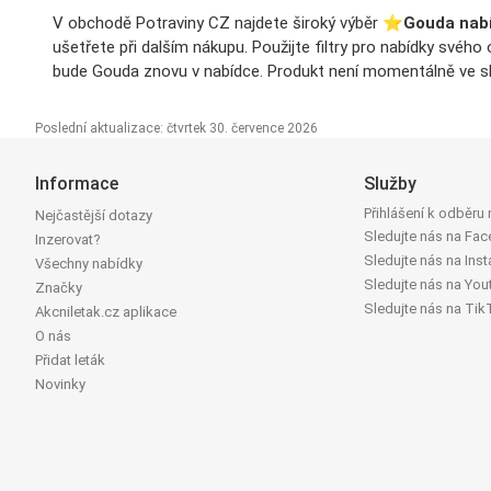
V obchodě Potraviny CZ najdete široký výběr ⭐️
Gouda nab
ušetřete při dalším nákupu. Použijte filtry pro nabídky svéh
bude Gouda znovu v nabídce. Produkt není momentálně ve sle
Poslední aktualizace: čtvrtek 30. července 2026
Informace
Služby
Přihlášení k odběru
Nejčastější dotazy
Sledujte nás na Fa
Inzerovat?
Sledujte nás na Ins
Všechny nabídky
Sledujte nás na You
Značky
Sledujte nás na Tik
Akcniletak.cz aplikace
O nás
Přidat leták
Novinky