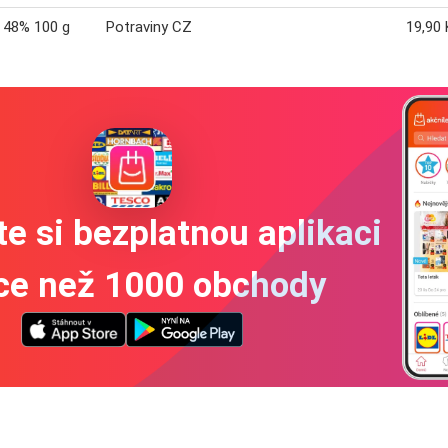
 48% 100 g
Potraviny CZ
19,90 
e si bezplatnou aplikaci
íce než 1000 obchody