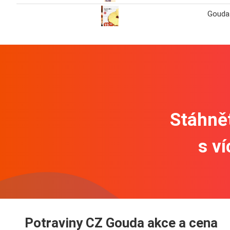
Gouda
Stáhnět
s v
Potraviny CZ Gouda akce a cena