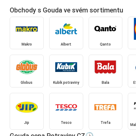
Obchody s Gouda ve svém sortimentu
Makro
Albert
Qanto
Globus
Kubík potraviny
Bala
E
Jip
Tesco
Trefa
Mal
Gouda cena Potraviny CZ🕒