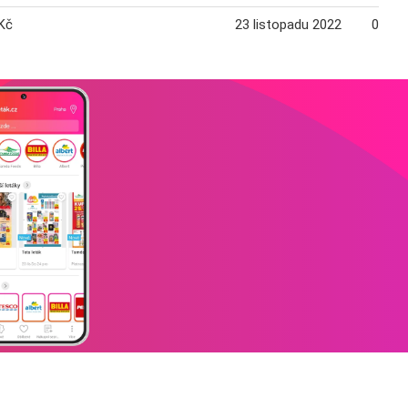
Kč
23 listopadu 2022
05 pr