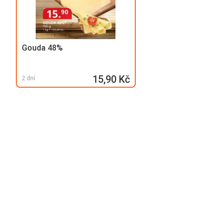
Gouda 48%
15,90 Kč
2 dní