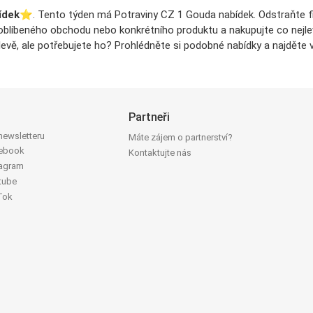
ídek
⭐️. Tento týden má Potraviny CZ 1 Gouda nabídek. Odstraňte fi
o oblíbeného obchodu nebo konkrétního produktu a nakupujte co nejlevn
vě, ale potřebujete ho? Prohlédněte si podobné nabídky a najděte v
Partneři
 newsletteru
Máte zájem o partnerství?
cebook
Kontaktujte nás
tagram
tube
Tok