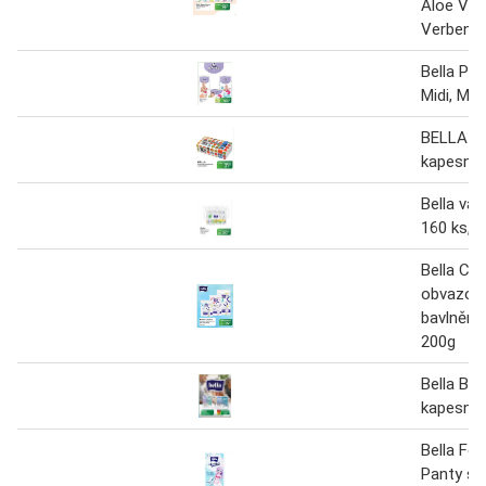
Aloe Vera,
Verbena
Bella Pa
Midi, Max
BELLA un
kapesnik
Bella vat
160 ks, 
Bella Co
obvazová
bavlněná
200g
Bella Ba
kapesník
Bella Fo
Panty se