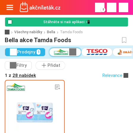
!
Stáhněte si naši aplikaci 📲
Všechny nabídky
Bella
Tamda Foods
Bella akce Tamda Foods
Prodejny
1
Filtry
Přidat
1 z
28 nabídek
Relevance