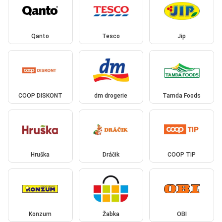
Qanto
Tesco
Jip
COOP DISKONT
dm drogerie
Tamda Foods
Hruška
Dráčik
COOP TIP
Konzum
Žabka
OBI