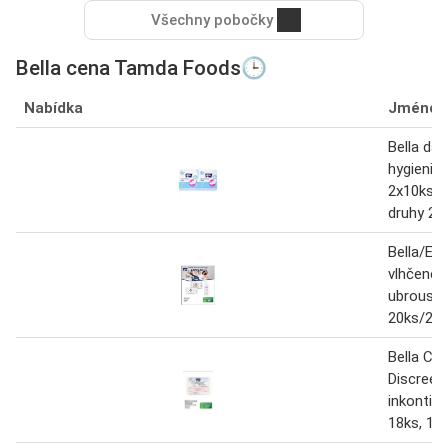
Všechny pobočky
Bella cena Tamda Foods🕒
Nabídka
Jméno
Bella dá
hygienick
2x10ks, 
druhy 20
Bella/Evi
vlhčené
ubrousky
20ks/25
Bella Con
Discreet
inkontine
18ks, 12