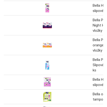
Bella He
slipové v
Bella Per
Night Hy
vložky á 
Bella Per
orange h
vložky 2 
Bella Pa
Slipové v
ks
Bella He
slipové v
Bella odl
tampony