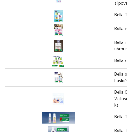
slipové v
Bella Ta
Bella vlo
Bella int
ubrousky
Bella vlo
Bella ob
bavlněná
Bella Co
Vatové t
ks
Bella Te
Bella Te