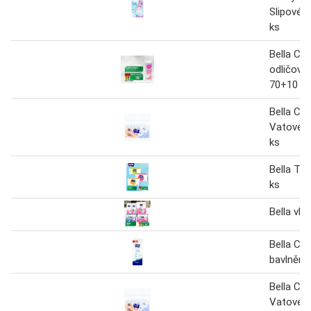
Slipové v
ks
Bella Cot
odličova
70+10 z
Bella Co
Vatové t
ks
Bella Ta
ks
Bella vlo
Bella Co
bavlněná
Bella Co
Vatové t