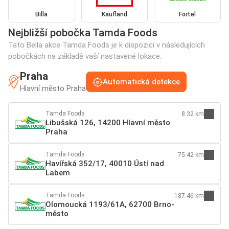
Billa
Kaufland
Fortel
Nejbližší pobočka Tamda Foods
Tato Bella akce Tamda Foods je k dispozici v následujících
pobočkách na základě vaší nastavené lokace:
Praha
Automatická detekce
Hlavní město Praha
Tamda Foods
8.32 km
Libušská 126, 14200 Hlavní město
Praha
Tamda Foods
75.42 km
Havířská 352/17, 40010 Ústí nad
Labem
Tamda Foods
187.46 km
Olomoucká 1193/61A, 62700 Brno-
město