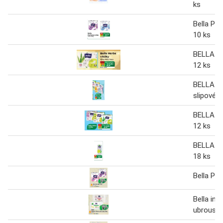
ks
Bella Per
10 ks
BELLA He
12 ks
BELLA T
slipové v
BELLA He
12 ks
BELLA P
18 ks
Bella Per
Bella int
ubrousky