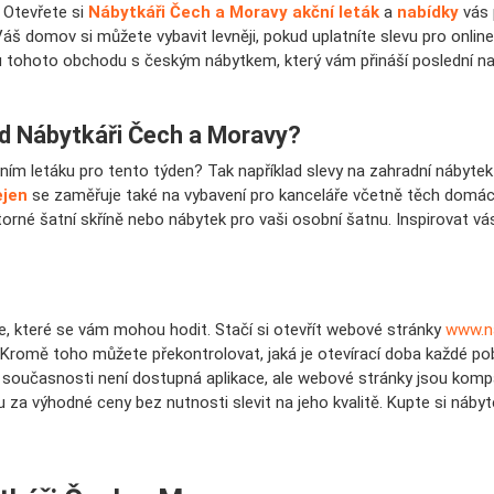
 Otevřete si
Nábytkáři Čech a Moravy akční leták
a
nabídky
vás 
te. Váš domov si můžete vybavit levněji, pokud uplatníte slevu pro onli
ku tohoto obchodu s českým nábytkem, který vám přináší poslední n
od Nábytkáři Čech a Moravy?
ním letáku pro tento týden? Tak například slevy na zahradní nábytek
ejen
se zaměřuje také na vybavení pro kanceláře včetně těch domácíc
storné šatní skříně nebo nábytek pro vaši osobní šatnu. Inspirovat 
ce, které se vám mohou hodit. Stačí si otevřít webové stránky
www.n
 Kromě toho můžete překontrolovat, jaká je otevírací doba každé p
V současnosti není dostupná aplikace, ale webové stránky jsou komp
tku za výhodné ceny bez nutnosti slevit na jeho kvalitě. Kupte si n