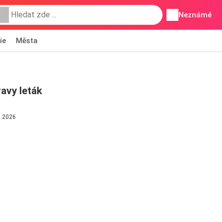
Neznámé
ie
Města
avy leták
a 2026