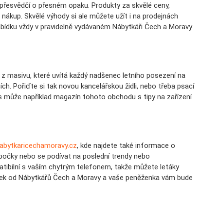
přesvědčí o přesném opaku. Produkty za skvělé ceny,
ne nákup. Skvělé výhody si ale můžete užít i na prodejnách
abídku vždy v pravidelně vydávaném Nábytkáři Čech a Moravy
 z masivu, které uvítá každý nadšenec letního posezení na
h. Pořiďte si tak novou kancelářskou židli, nebo třeba psací
vás může například magazín tohoto obchodu s tipy na zařízení
abytkaricechamoravy.cz
, kde najdete také informace o
obočky nebo se podívat na poslední trendy nebo
atibilní s vaším chytrým telefonem, takže můžete letáky
ábytek od Nábytkářů Čech a Moravy a vaše peněženka vám bude