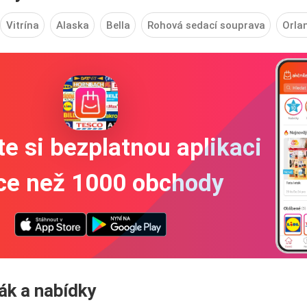
Vitrína
Alaska
Bella
Rohová sedací souprava
Orla
e si bezplatnou aplikaci
íce než 1000 obchody
ták a nabídky