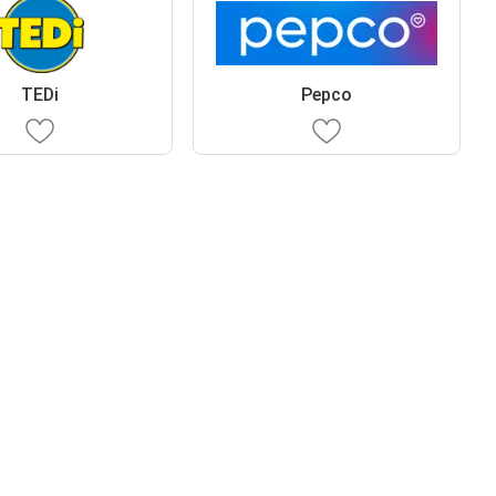
TEDi
Pepco