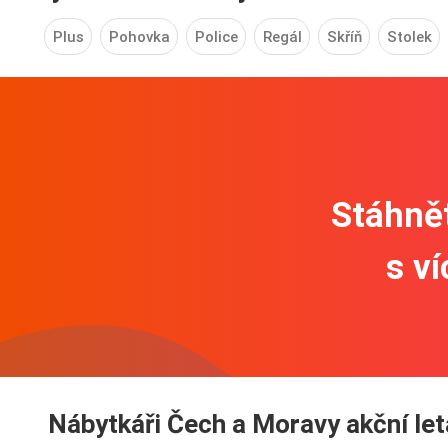
Plus
Pohovka
Police
Regál
Skříň
Stolek
Stáhnět
s v
Nábytkáři Čech a Moravy akční le