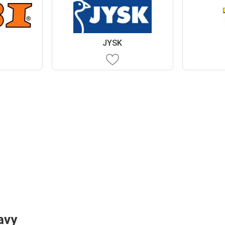
JYSK
avy