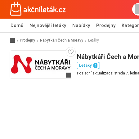
Domů
Nejnovější letáky
Nabídky
Prodejny
Kategor
Prodejny
Nábytkáři Čech a Moravy
Letáky
Nábytkáři Čech a Mor
Letáky
1
Poslední aktualizace: středa 7. ledn
Přejít na webové stránky