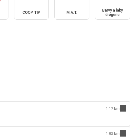
Barvy a laky
COOP TIP
M.A.T.
drogerie
1.17 km
1.83 km