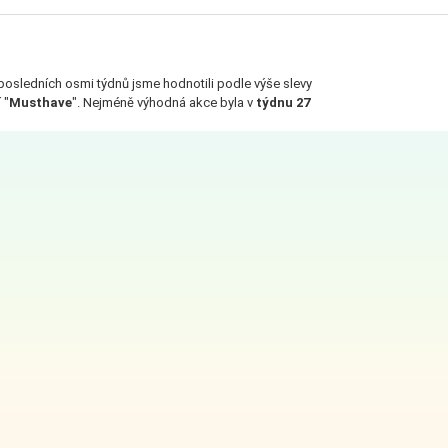
 posledních osmi týdnů jsme hodnotili podle výše slevy
 "
Musthave
". Nejméně výhodná akce byla v
týdnu 27