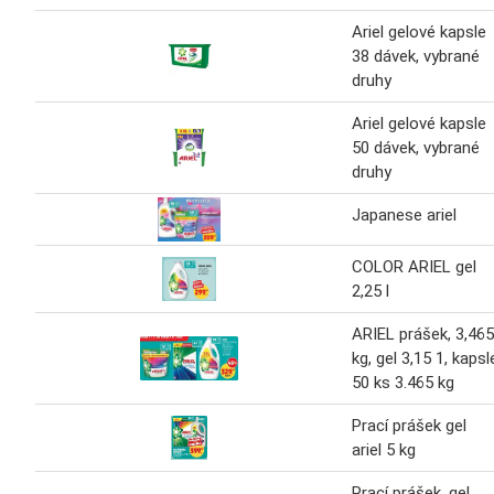
Ariel gelové kapsle
38 dávek, vybrané
druhy
Ariel gelové kapsle
50 dávek, vybrané
druhy
Japanese ariel
COLOR ARIEL gel
2,25 l
ARIEL prášek, 3,465
kg, gel 3,15 1, kapsl
50 ks 3.465 kg
Prací prášek gel
ariel 5 kg
Prací prášek, gel,