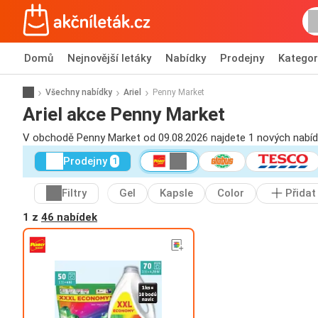
Domů
Nejnovější letáky
Nabídky
Prodejny
Kategor
Všechny nabídky
Ariel
Penny Market
Ariel akce Penny Market
V obchodě Penny Market od 09.08.2026 najdete 1 nových nabíde
Prodejny
1
Filtry
Gel
Kapsle
Color
Přidat
1 z
46 nabídek