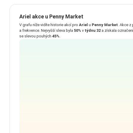
Ariel akce u Penny Market
V grafu níže vidíte historie akcí pro
Ariel
u
Penny Market
. Akce z
a frekvence. Nejvyšší sleva byla
50%
v
týdnu 32
a získala označení
se slevou pouhých
45%
.