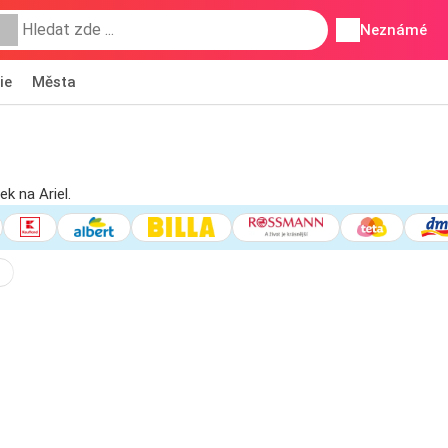
Neznámé
ie
Města
k na Ariel.