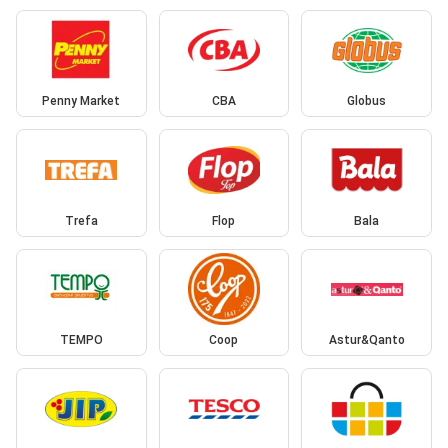
Penny Market
CBA
Globus
Trefa
Flop
Bala
TEMPO
Coop
Astur&Qanto