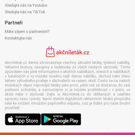
Sledujte nás na Youtube
Sledujte nás na TikTok
Partneři
Máte zájem o partnerství?
Kontaktujte nás
Akcniletak.cz denně shromažďuje všechny aktuální letáky, týdenní nabídky,
reklamní brožury, časopisy a lookbooky ze všech českých obchodů. Tímto
způsobem vás plně informujeme o akčních nabídkách, slevách a nabídkách
v katalozích a vy můžete snadno najít danou nabídku, obchod nebo slevu
během výhodného prodeje v obchodech ve vašem okolí. Často se na našich
stránkách objeví nejnovější letáky jako první, ještě než se dostanou do vaší
poštovní schránky, a samozřejmě si je můžete prohlédnout i v práci, ve
škole nebo v obchodě. Dejte si Akcniletak.cz do oblíbených a ušetřete
spoustu času i peněz. Navíc čtením digitálních reklamních letáků přispíváte
také ke snížení množství papírového odpadu, což je dobré pro naše životní
prostředí.