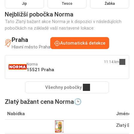
Jip
Tesco
Žabka
Nejbližší pobočka Norma
Tato Zlatý bažant akce Norma je k dispozici v následujících
pobočkách na základě vaší nastavené lokace:
Praha
Automatická detekce
Hlavní město Praha
11.14 km
Norma
15521 Praha
Všechny pobočky
Zlatý bažant cena Norma🕒
Nabídka
Jméno
Zlatý Ba