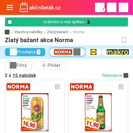
!
Stáhněte si naši aplikaci 📲
Všechny nabídky
Zlatý bažant
Norma
Zlatý bažant akce Norma
Prodejny
1
Filtry
Přidat
2 z
15 nabídek
Relevance