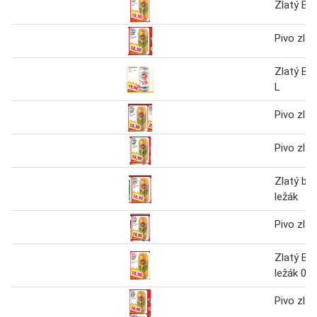
Zlatý Ba
Pivo zlat
Zlatý Baž
L
Pivo zlat
Pivo zlat
Zlatý baž
ležák
Pivo zlat
Zlatý Ba
ležák 0.5
Pivo zlat