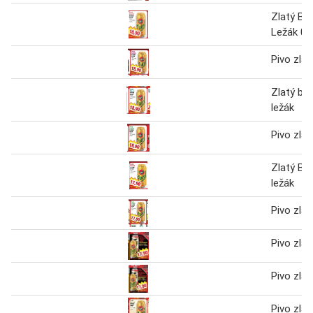
Zlatý Ba
Ležák 0.
Pivo zlat
Zlatý baž
ležák
Pivo zlat
Zlatý Ba
ležák
Pivo zlat
Pivo zlat
Pivo zlat
Pivo zlat