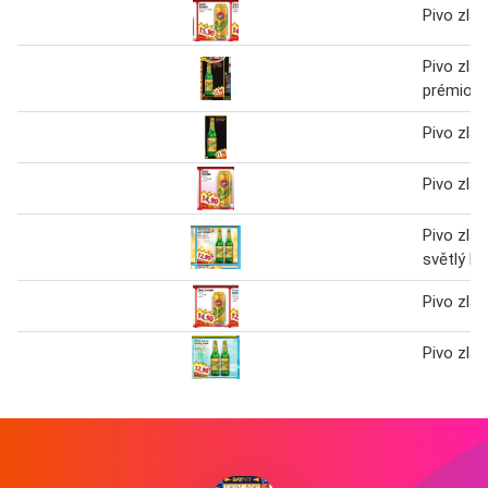
Pivo zlat
Pivo zlat
prémiový
Pivo zlat
Pivo zlat
Pivo zlat
světlý le
Pivo zlat
Pivo zlat