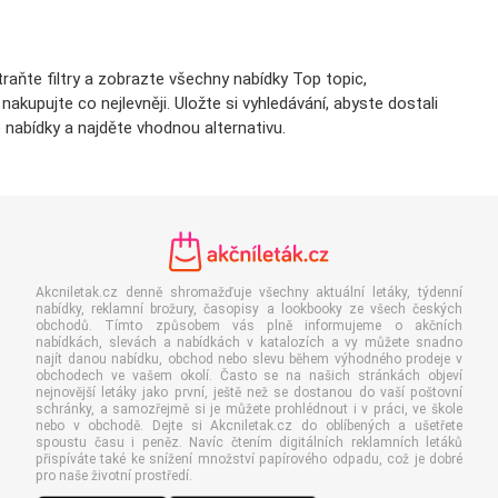
ňte filtry a zobrazte všechny nabídky Top topic,
kupujte co nejlevněji. Uložte si vyhledávání, abyste dostali
nabídky a najděte vhodnou alternativu.
Akcniletak.cz denně shromažďuje všechny aktuální letáky, týdenní
nabídky, reklamní brožury, časopisy a lookbooky ze všech českých
obchodů. Tímto způsobem vás plně informujeme o akčních
nabídkách, slevách a nabídkách v katalozích a vy můžete snadno
najít danou nabídku, obchod nebo slevu během výhodného prodeje v
obchodech ve vašem okolí. Často se na našich stránkách objeví
nejnovější letáky jako první, ještě než se dostanou do vaší poštovní
schránky, a samozřejmě si je můžete prohlédnout i v práci, ve škole
nebo v obchodě. Dejte si Akcniletak.cz do oblíbených a ušetřete
spoustu času i peněz. Navíc čtením digitálních reklamních letáků
přispíváte také ke snížení množství papírového odpadu, což je dobré
pro naše životní prostředí.