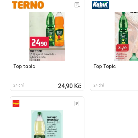
Top topic
Top Topic
24,90 Kč
24 dní
24 dní