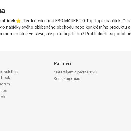
na
nabídek
⭐️. Tento týden má ESO MARKET 0 Top topic nabídek. Odstra
y pro nabídky svého oblíbeného obchodu nebo konkrétního produktu a na
í momentálně ve slevě, ale potřebujete ho? Prohlédněte si podobné 
Partneři
 newsletteru
Máte zájem o partnerství?
cebook
Kontaktujte nás
tagram
tube
Tok