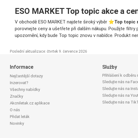
ESO MARKET Top topic akce a ce
V obchodě ESO MARKET najdete široký výběr ⭐️
Top topic 
porovnejte ceny a ušetřete při dalším nákupu. Použijte filtr
upozornění, kdy bude Top topic znovu v nabídce. Produkt nen
Poslední aktualizace: čtvrtek 9. července 2026
Informace
Služby
Přihlášení k odběru
Nejčastější dotazy
Sledujte nás na Fa
Inzerovat?
Sledujte nás na Ins
Všechny nabídky
Sledujte nás na You
Značky
Sledujte nás na Tik
Akcniletak.cz aplikace
O nás
Přidat leták
Novinky