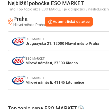
Nejbližší pobočka ESO MARKET
Tato Top topic akce ESO MARKET je k dispozici v následujícíc
Praha
Automatická detekce
Hlavní město Praha
ESO MARKET
Uruguayská 21, 12000 Hlavní město Praha
ESO MARKET
Mírové náměstí, 27303 Kladno
ESO MARKET
Mírové náměstí, 41145 Litoměřice
Top topic cena ESO MARKET🕒