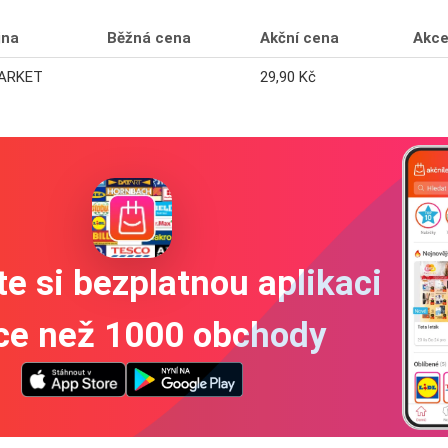
jna
Běžná cena
Akční cena
Akc
ARKET
29,90 Kč
e si bezplatnou aplikaci
íce než 1000 obchody