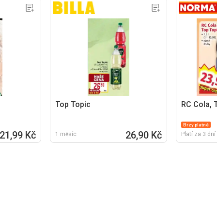
Top Topic
RC Cola, 
Brzy platné
21,99 Kč
26,90 Kč
1 měsíc
Platí za 3 dní