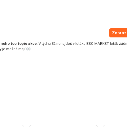
Zobrazi
noho top topic akce.
V týdnu 32 nenajdeš v letáku ESO MARKET leták žád
y je možná mají.👀