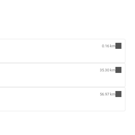
0.16 km
35.30 km
56.97 km