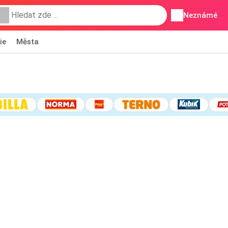
Neznámé
ie
Města