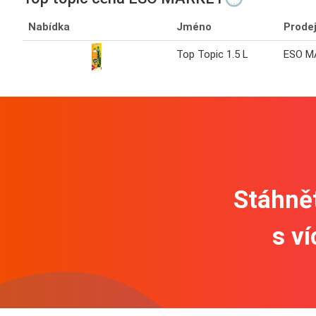
Nabídka
Jméno
Prode
Top Topic 1.5 L
ESO M
Stáhnět
s v