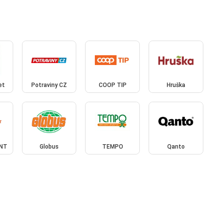
et
Potraviny CZ
COOP TIP
Hruška
ONT
Globus
TEMPO
Qanto