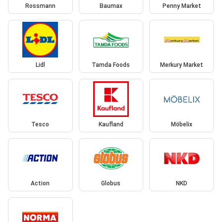
Rossmann
Baumax
Penny Market
Lidl
Tamda Foods
Merkury Market
Tesco
Kaufland
Möbelix
Action
Globus
NKD