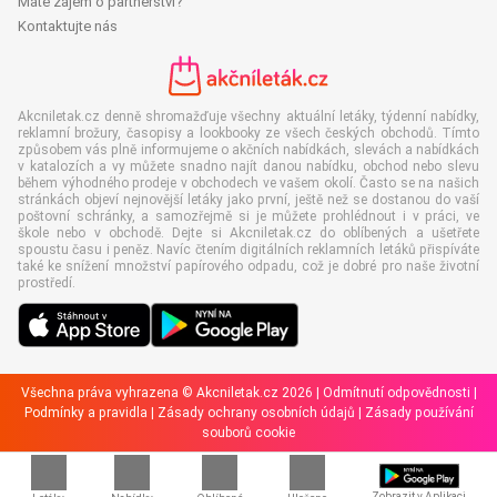
Máte zájem o partnerství?
Kontaktujte nás
Akcniletak.cz denně shromažďuje všechny aktuální letáky, týdenní nabídky,
reklamní brožury, časopisy a lookbooky ze všech českých obchodů. Tímto
způsobem vás plně informujeme o akčních nabídkách, slevách a nabídkách
v katalozích a vy můžete snadno najít danou nabídku, obchod nebo slevu
během výhodného prodeje v obchodech ve vašem okolí. Často se na našich
stránkách objeví nejnovější letáky jako první, ještě než se dostanou do vaší
poštovní schránky, a samozřejmě si je můžete prohlédnout i v práci, ve
škole nebo v obchodě. Dejte si Akcniletak.cz do oblíbených a ušetřete
spoustu času i peněz. Navíc čtením digitálních reklamních letáků přispíváte
také ke snížení množství papírového odpadu, což je dobré pro naše životní
prostředí.
Všechna práva vyhrazena © Akcniletak.cz 2026 |
Odmítnutí odpovědnosti
|
Podmínky a pravidla
|
Zásady ochrany osobních údajů
|
Zásady používání
souborů cookie
Zobrazit v Aplikaci