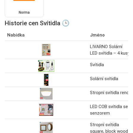
Norma
Historie cen Svítidla 🕒
Nabídka
Jméno
LIVARNO Solární
LED svítidla – 4 kusy
Svítidla
Solární svítidla
Stropní svítidla reno
LED COB svítidla se
senzorem
Stropní svítidla
square, block wood