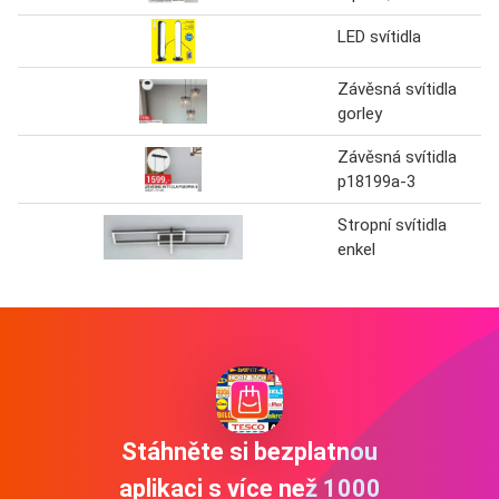
LED svítidla
Závěsná svítidla
gorley
Závěsná svítidla
p18199a-3
Stropní svítidla
enkel
Stáhněte si bezplatnou
aplikaci s více než 1000