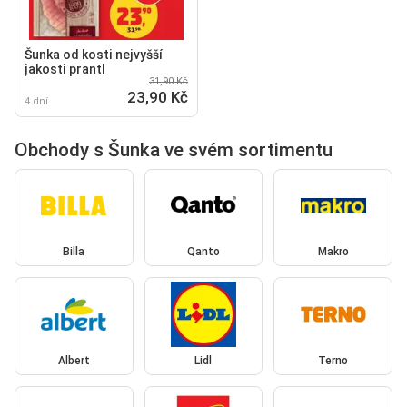
Šunka od kosti nejvyšší
jakosti prantl
31,90 Kč
23,90 Kč
4 dní
Obchody s Šunka ve svém sortimentu
Billa
Qanto
Makro
Albert
Lidl
Terno