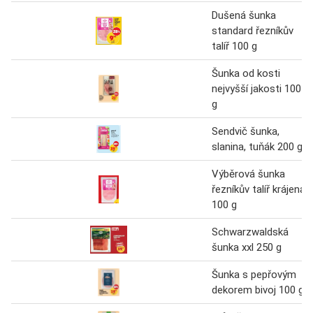
Dušená šunka
standard řezníkův
talíř 100 g
Šunka od kosti
nejvyšší jakosti 100
g
Sendvič šunka,
slanina, tuňák 200 g
Výběrová šunka
řezníkův talíř krájená
100 g
Schwarzwaldská
šunka xxl 250 g
Šunka s pepřovým
dekorem bivoj 100 g