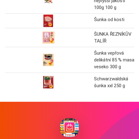
nejvyšší jakosti
100g 100 g
Šunka od kosti
ŠUNKA ŘEZNÍKŮV
TALÍŘ
Šunka vepřová
delikátní 85 % masa
veseko 300 g
Schwarzwaldská
šunka xxl 250 g