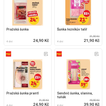
Pražská šunka
Šunka řezníkův talíř
31,90 Kč
24,90 Kč
21,90 Kč
4 dní
4 dní
Pražská šunka prantl
Sendvič šunka, slanina,
tuňák
31,90 Kč
49,90 Kč
24,90 Kč
39,90 Kč
4 dní
4 dní