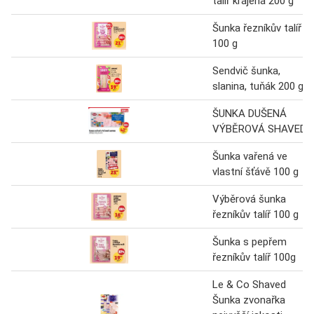
talíř krájená 200 g
Šunka řezníkův talíř
100 g
Sendvič šunka,
slanina, tuňák 200 g
ŠUNKA DUŠENÁ
VÝBĚROVÁ SHAVED
Šunka vařená ve
vlastní šťávě 100 g
Výběrová šunka
řezníkův talíř 100 g
Šunka s pepřem
řezníkův talíř 100g
Le & Co Shaved
Šunka zvonařka