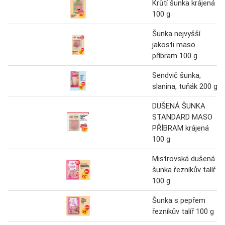
Krůtí šunka krájená
100 g
Šunka nejvyšší
jakosti maso
příbram 100 g
Sendvič šunka,
slanina, tuňák 200 g
DUŠENÁ ŠUNKA
STANDARD MASO
PŘÍBRAM krájená
100 g
Mistrovská dušená
šunka řezníkův talíř
100 g
Šunka s pepřem
řezníkův talíř 100 g