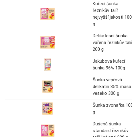
Kuřecí šunka
řezníkův talíř
nejvyšší jakosti 100
g
Delikatesní šunka
vařená řezníkův talíř
200 g
Jakubova kuřecí
šunka 96% 100g
Šunka vepřová
delikátní 85% masa
veseko 300 g
Šunka zvonařka 100
g
Dušená šunka
standard řezníkův