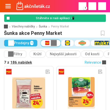
!
Stáhněte si naši aplikaci 📲
Všechny nabídky
Šunka
Penny Market
Šunka akce Penny Market
Prodejny
1
Filtry
Krůtí
Nejvyšší jakosti
Od kosti
P
7 z
186 nabídek
Relevance