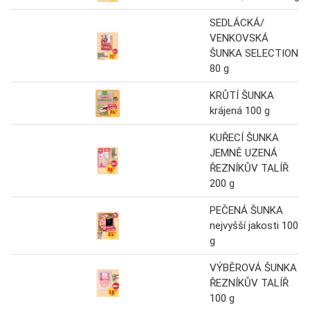
SEDLÁCKÁ/
VENKOVSKÁ
ŠUNKA SELECTION
80 g
KRŮTÍ ŠUNKA
krájená 100 g
KUŘECÍ ŠUNKA
JEMNĚ UZENÁ
ŘEZNÍKŮV TALÍŘ
200 g
PEČENÁ ŠUNKA
nejvyšší jakosti 100
g
VÝBĚROVÁ ŠUNKA
ŘEZNÍKŮV TALÍŘ
100 g