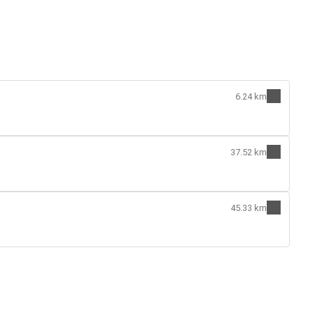
6.24 km
37.52 km
45.33 km