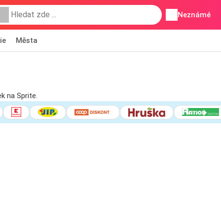
Neznámé
ie
Města
 na Sprite.