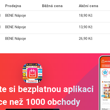
Prodejna
Běžná cena
Akční cena
l
BENE Nápoje
18,90 Kč
l
BENE Nápoje
13,90 Kč
BENE Nápoje
26,90 Kč
e si bezplatnou aplikaci
íce než 1000 obchody