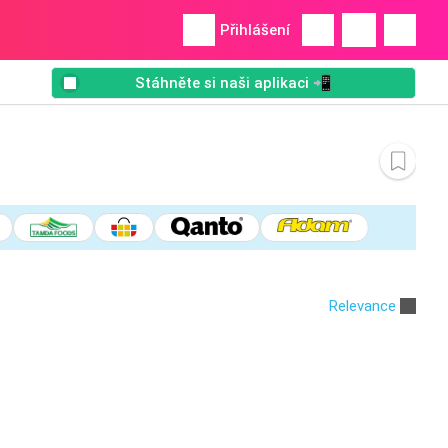
Přihlášení
Stáhněte si naši aplikaci 📲
Relevance