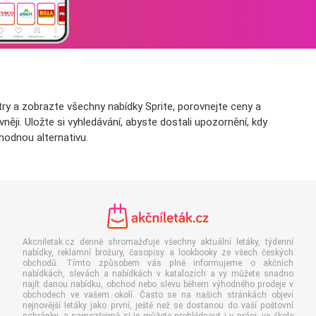
try a zobrazte všechny nabídky Sprite, porovnejte ceny a
ěji. Uložte si vyhledávání, abyste dostali upozornění, kdy
hodnou alternativu.
Akcniletak.cz denně shromažďuje všechny aktuální letáky, týdenní
nabídky, reklamní brožury, časopisy a lookbooky ze všech českých
obchodů. Tímto způsobem vás plně informujeme o akčních
nabídkách, slevách a nabídkách v katalozích a vy můžete snadno
najít danou nabídku, obchod nebo slevu během výhodného prodeje v
obchodech ve vašem okolí. Často se na našich stránkách objeví
nejnovější letáky jako první, ještě než se dostanou do vaší poštovní