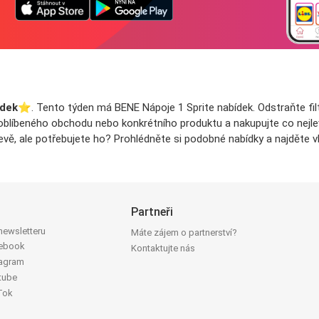
ídek
⭐️. Tento týden má BENE Nápoje 1 Sprite nabídek. Odstraňte fil
o oblíbeného obchodu nebo konkrétního produktu a nakupujte co nejlevn
vě, ale potřebujete ho? Prohlédněte si podobné nabídky a najděte v
Partneři
 newsletteru
Máte zájem o partnerství?
cebook
Kontaktujte nás
tagram
tube
Tok