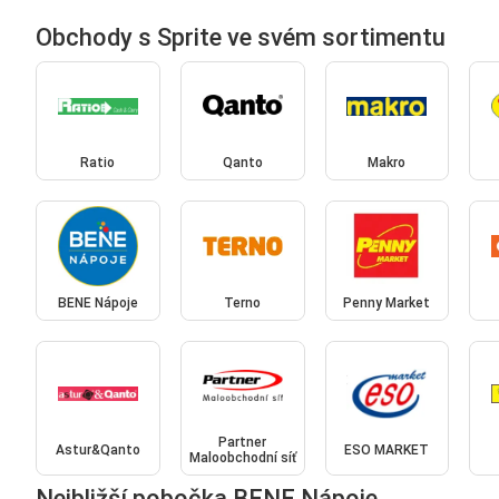
Obchody s Sprite ve svém sortimentu
Ratio
Qanto
Makro
BENE Nápoje
Terno
Penny Market
Partner
Astur&Qanto
ESO MARKET
Maloobchodní síť
Nejbližší pobočka BENE Nápoje