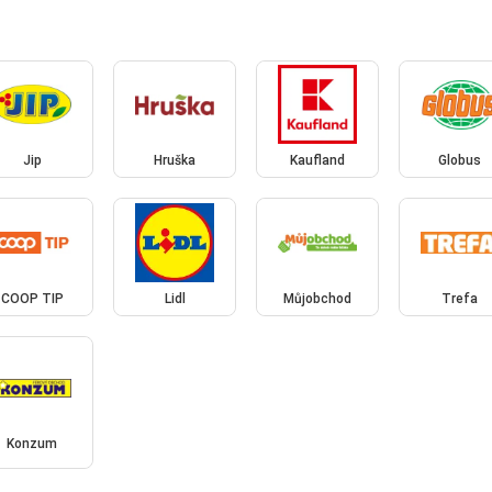
Jip
Hruška
Kaufland
Globus
COOP TIP
Lidl
Můjobchod
Trefa
Konzum