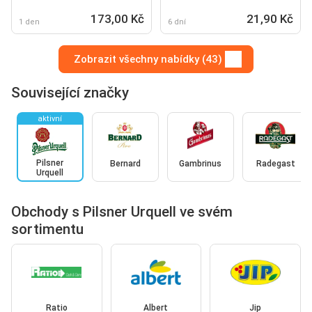
173,00 Kč
21,90 Kč
1 den
6 dní
Zobrazit všechny nabídky (43)
Související značky
aktivní
Pilsner
Bernard
Gambrinus
Radegast
Urquell
Obchody s Pilsner Urquell ve svém
sortimentu
Ratio
Albert
Jip