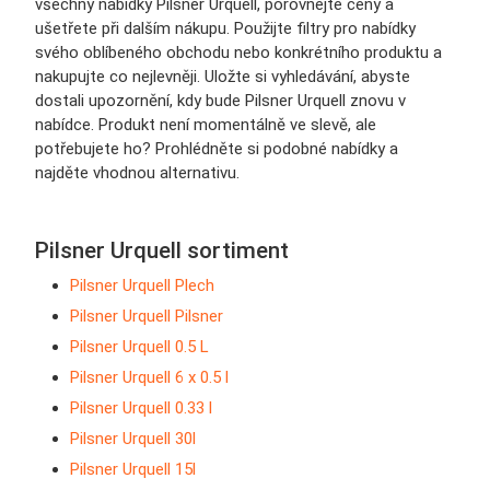
všechny nabídky Pilsner Urquell, porovnejte ceny a
ušetřete při dalším nákupu. Použijte filtry pro nabídky
svého oblíbeného obchodu nebo konkrétního produktu a
nakupujte co nejlevněji. Uložte si vyhledávání, abyste
dostali upozornění, kdy bude Pilsner Urquell znovu v
nabídce. Produkt není momentálně ve slevě, ale
potřebujete ho? Prohlédněte si podobné nabídky a
najděte vhodnou alternativu.
Pilsner Urquell sortiment
Pilsner Urquell Plech
Pilsner Urquell Pilsner
Pilsner Urquell 0.5 L
Pilsner Urquell 6 x 0.5 l
Pilsner Urquell 0.33 l
Pilsner Urquell 30l
Pilsner Urquell 15l