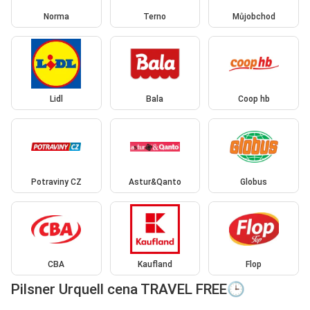
Norma
Terno
Můjobchod
Lidl
Bala
Coop hb
Potraviny CZ
Astur&Qanto
Globus
CBA
Kaufland
Flop
Pilsner Urquell cena TRAVEL FREE🕒