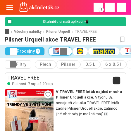
!
Stáhněte si naši aplikaci 📲
Všechny nabídky
Pilsner Urquell
TRAVEL FREE
Pilsner Urquell akce TRAVEL FREE
Prodejny
1
Filtry
Plech
Pilsner
0.5 L
6 x 0.5 l
TRAVEL FREE
Platnost: 7 srp až 20 srp
V TRAVEL FREE leták najdeš mnoho
Pilsner Urquell akce.
V týdnu 32
nenajdeš v letáku TRAVEL FREE leták
žádné Pilsner Urquell akce, zatímco
jiné obchody je možná mají.👀