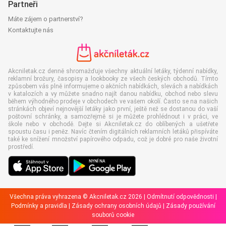
Partneři
Máte zájem o partnerství?
Kontaktujte nás
Akcniletak.cz denně shromažďuje všechny aktuální letáky, týdenní nabídky,
reklamní brožury, časopisy a lookbooky ze všech českých obchodů. Tímto
způsobem vás plně informujeme o akčních nabídkách, slevách a nabídkách
v katalozích a vy můžete snadno najít danou nabídku, obchod nebo slevu
během výhodného prodeje v obchodech ve vašem okolí. Často se na našich
stránkách objeví nejnovější letáky jako první, ještě než se dostanou do vaší
poštovní schránky, a samozřejmě si je můžete prohlédnout i v práci, ve
škole nebo v obchodě. Dejte si Akcniletak.cz do oblíbených a ušetřete
spoustu času i peněz. Navíc čtením digitálních reklamních letáků přispíváte
také ke snížení množství papírového odpadu, což je dobré pro naše životní
prostředí.
Všechna práva vyhrazena © Akcniletak.cz 2026 |
Odmítnutí odpovědnosti
|
Podmínky a pravidla
|
Zásady ochrany osobních údajů
|
Zásady používání
souborů cookie