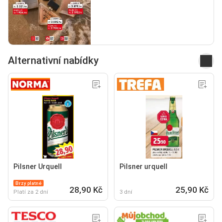
Alternativní nabídky
Pilsner Urquell
Pilsner urquell
Brzy platné
28,90 Kč
25,90 Kč
Platí za 2 dní
3 dní