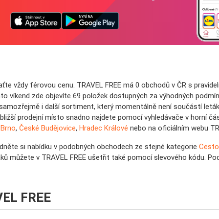
plaťte vždy férovou cenu. TRAVEL FREE má 0 obchodů v ČR s pravide
to víkend zde objevíte 69 položek dostupných za výhodných podmín
amozřejmě i další sortiment, který momentálně není součástí leták
ližší prodejní místo snadno najdete pomocí vyhledávače v horní část
h
Brno
,
České Budějovice
,
Hradec Králové
nebo na oficiálním webu T
lédněte si nabídku v podobných obchodech ze stejné kategorie
Cesto
áků můžete v TRAVEL FREE ušetřit také pomocí slevového kódu. Podív
AVEL FREE