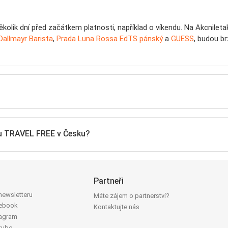
několik dní před začátkem platnosti, například o víkendu. Na Akcnile
Dallmayr Barista
,
Prada Luna Rossa EdTS pánský
a
GUESS
, budou br
h u TRAVEL FREE v Česku?
Partneři
 newsletteru
Máte zájem o partnerství?
cebook
Kontaktujte nás
tagram
tube