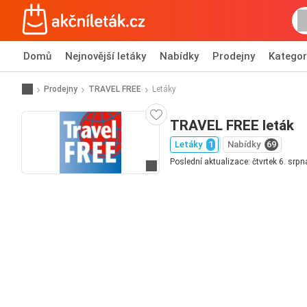
Domů
Nejnovější letáky
Nabídky
Prodejny
Kategor
Prodejny
TRAVEL FREE
Letáky
TRAVEL FREE leták
Letáky
1
Nabídky
69
Poslední aktualizace: čtvrtek 6. srp
Přejít na webové stránky