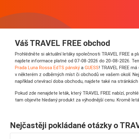
Váš TRAVEL FREE obchod
Prohlédněte si aktuální letáky společnosti TRAVEL FREE a 
najdete informace platné od 07-08-2026 do 20-08-2026. Ten
Prada Luna Rossa EdTS pánský
a
GUESS
! TRAVEL FREE má s
v některém z odběrných míst či obchodů ve vašem okolí. Nejb
například otevírací doba obchodu, najdete také na stránkác
Pokud zde nenajdete leták, který TRAVEL FREE nabízí, proh
tam objevíte hledaný produkt za výhodnější cenu. Kromě let
Nejčastěji pokládané otázky o TR