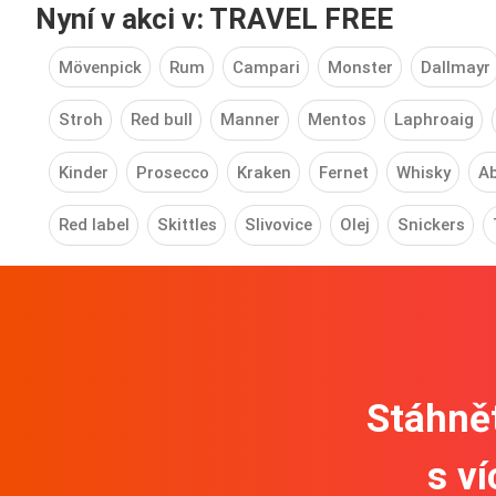
Nyní v akci v: TRAVEL FREE
Mövenpick
Rum
Campari
Monster
Dallmayr
Stroh
Red bull
Manner
Mentos
Laphroaig
Kinder
Prosecco
Kraken
Fernet
Whisky
Ab
Red label
Skittles
Slivovice
Olej
Snickers
Stáhnět
s v