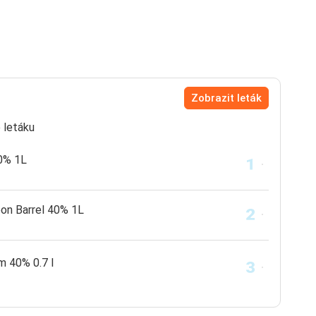
Zobrazit leták
 letáku
0% 1L
bon Barrel 40% 1L
m 40% 0.7 l