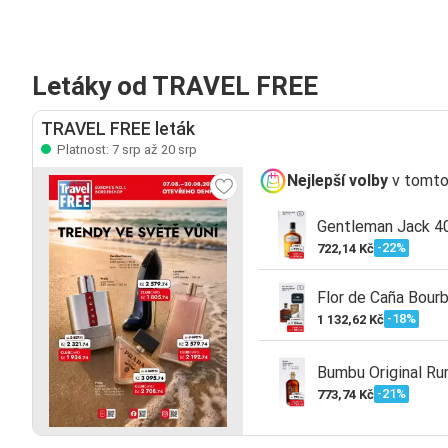
Letáky od TRAVEL FREE
TRAVEL FREE leták
Platnost: 7 srp až 20 srp
Nejlepší volby
v tomto
Gentleman Jack 4
-22%
722,14 Kč
Flor de Caña Bour
-18%
1 132,62 Kč
Bumbu Original Ru
-21%
773,74 Kč