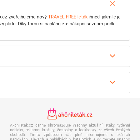
tak.cz zveřejňujeme nový
TRAVEL FREE leták
ihned, jakmile je
zy platit. Díky tomu si naplánujete nákupní seznam podle
Akcniletak.cz denně shromažďuje všechny aktuální letáky, týdenní
nabídky, reklamní brožury, časopisy a lookbooky ze všech českých
obchodů. Tímto způsobem vás plně informujeme o akčních
nabídkách, slevách a nabídkách v katalozích a vy můžete snadno