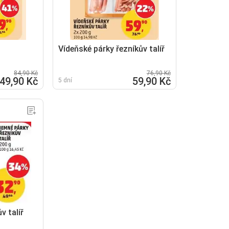
Vídeňské párky řezníkův talíř
84,90 Kč
76,90 Kč
49,90 Kč
59,90 Kč
5 dní
v talíř