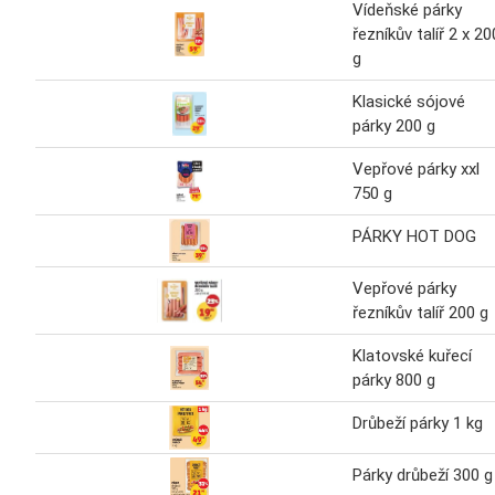
Vídeňské párky
řezníkův talíř 2 x 20
g
Klasické sójové
párky 200 g
Vepřové párky xxl
750 g
PÁRKY HOT DOG
Vepřové párky
řezníkův talíř 200 g
Klatovské kuřecí
párky 800 g
Drůbeží párky 1 kg
Párky drůbeží 300 g