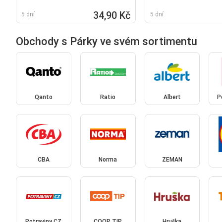
34,90 Kč
5 dní
5 dní
Obchody s Párky ve svém sortimentu
Qanto
Ratio
Albert
P
CBA
Norma
ZEMAN
Potraviny CZ
COOP TIP
Hruška