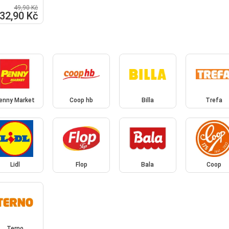
49,90 Kč
32,90 Kč
enny Market
Coop hb
Billa
Trefa
Lidl
Flop
Bala
Coop
Terno