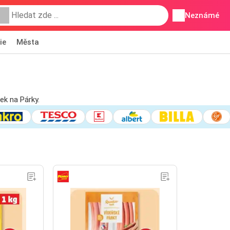
Neznámé
ie
Města
ek na Párky.