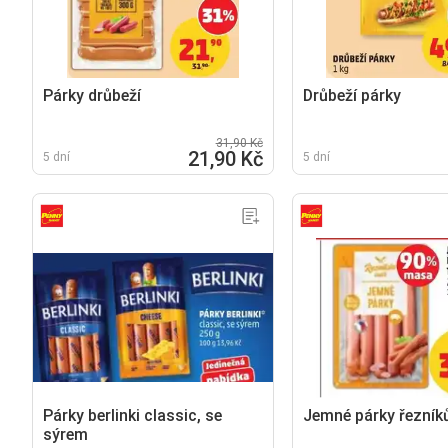
Párky drůbeží
Drůbeží párky
31,90 Kč
21,90 Kč
5 dní
5 dní
Párky berlinki classic, se
Jemné párky řezníků
sýrem