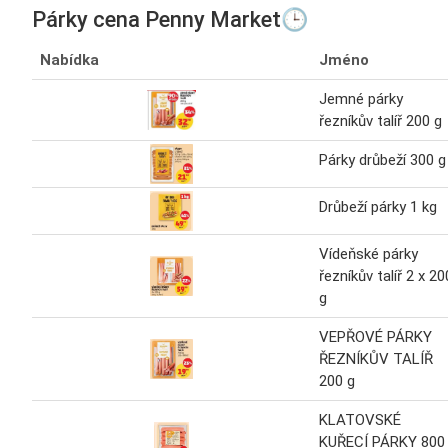
Párky cena Penny Market🕒
Nabídka
Jméno
Jemné párky
řezníkův talíř 200 g
Párky drůbeží 300 g
Drůbeží párky 1 kg
Vídeňské párky
řezníkův talíř 2 x 20
g
VEPŘOVÉ PÁRKY
ŘEZNÍKŮV TALÍŘ
200 g
KLATOVSKÉ
KUŘECÍ PÁRKY 800