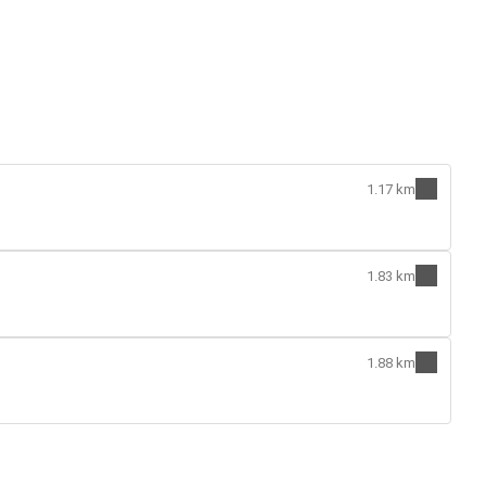
1.17 km
1.83 km
1.88 km