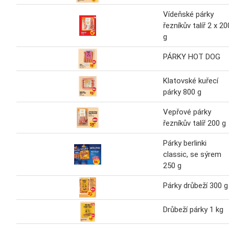
Vídeňské párky
řezníkův talíř 2 x 20
g
PÁRKY HOT DOG
Klatovské kuřecí
párky 800 g
Vepřové párky
řezníkův talíř 200 g
Párky berlinki
classic, se sýrem
250 g
Párky drůbeží 300 g
Drůbeží párky 1 kg