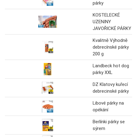
párky
KOSTELECKÉ
UZENINY
JAVOŘICKÉ PÁRKY
Kvalitně Výhodně
debrecínské párky
200 g
Landbeck hot dog
párky XXL
DZ Klatovy kuřecí
debrecinské párky
Libové párky na
opékání
Berlínki párky se
sýrem