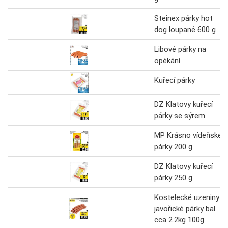
Steinex párky hot
dog loupané 600 g
Libové párky na
opékání
Kuřecí párky
DZ Klatovy kuřecí
párky se sýrem
MP Krásno vídeňské
párky 200 g
DZ Klatovy kuřecí
párky 250 g
Kostelecké uzeniny
javořické párky bal.
cca 2.2kg 100g