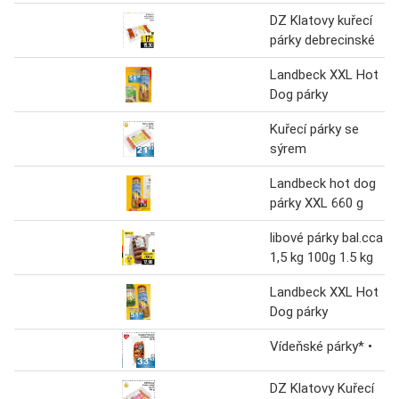
DZ Klatovy kuřecí
párky debrecinské
Landbeck XXL Hot
Dog párky
Kuřecí párky se
sýrem
Landbeck hot dog
párky XXL 660 g
libové párky bal.cca
1,5 kg 100g 1.5 kg
Landbeck XXL Hot
Dog párky
Vídeňské párky* •
DZ Klatovy Kuřecí