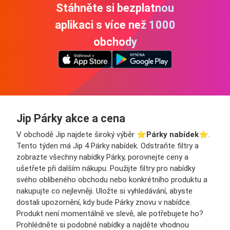
Stáhněte si bezplatnou
aplikaci s více než 1000
obchody
Jip Párky akce a cena
V obchodě Jip najdete široký výběr ⭐️
Párky nabídek
⭐️.
Tento týden má Jip 4 Párky nabídek. Odstraňte filtry a
zobrazte všechny nabídky Párky, porovnejte ceny a
ušetřete při dalším nákupu. Použijte filtry pro nabídky
svého oblíbeného obchodu nebo konkrétního produktu a
nakupujte co nejlevněji. Uložte si vyhledávání, abyste
dostali upozornění, kdy bude Párky znovu v nabídce.
Produkt není momentálně ve slevě, ale potřebujete ho?
Prohlédněte si podobné nabídky a najděte vhodnou