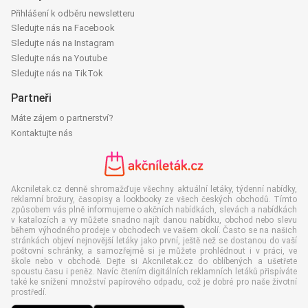
Přihlášení k odběru newsletteru
Sledujte nás na Facebook
Sledujte nás na Instagram
Sledujte nás na Youtube
Sledujte nás na TikTok
Partneři
Máte zájem o partnerství?
Kontaktujte nás
Akcniletak.cz denně shromažďuje všechny aktuální letáky, týdenní nabídky,
reklamní brožury, časopisy a lookbooky ze všech českých obchodů. Tímto
způsobem vás plně informujeme o akčních nabídkách, slevách a nabídkách
v katalozích a vy můžete snadno najít danou nabídku, obchod nebo slevu
během výhodného prodeje v obchodech ve vašem okolí. Často se na našich
stránkách objeví nejnovější letáky jako první, ještě než se dostanou do vaší
poštovní schránky, a samozřejmě si je můžete prohlédnout i v práci, ve
škole nebo v obchodě. Dejte si Akcniletak.cz do oblíbených a ušetřete
spoustu času i peněz. Navíc čtením digitálních reklamních letáků přispíváte
také ke snížení množství papírového odpadu, což je dobré pro naše životní
prostředí.