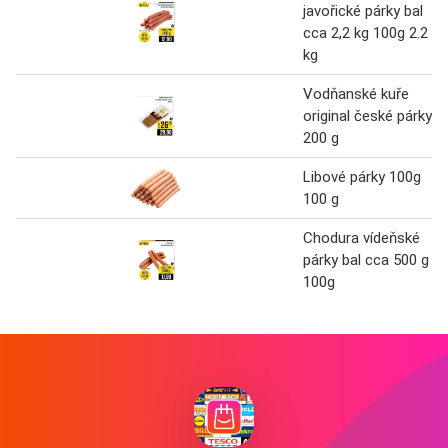
javořické párky bal
cca 2,2 kg 100g 2.2
kg
Vodňanské kuře
original české párky
200 g
Libové párky 100g
100 g
Chodura vídeňské
párky bal cca 500 g
100g