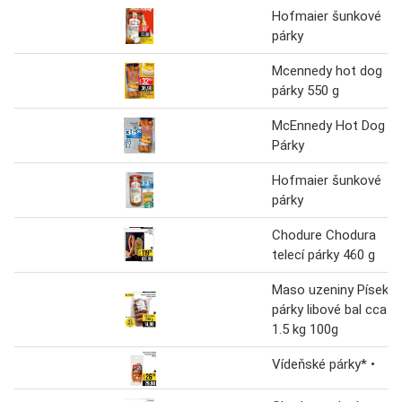
Hofmaier šunkové
párky
Mcennedy hot dog
párky 550 g
McEnnedy Hot Dog
Párky
Hofmaier šunkové
párky
Chodure Chodura
telecí párky 460 g
Maso uzeniny Písek
párky libové bal cca
1.5 kg 100g
Vídeňské párky* •