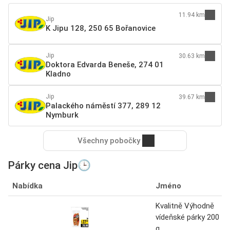
11.94 km
Jip
K Jipu 128, 250 65 Bořanovice
Jip
30.63 km
Doktora Edvarda Beneše, 274 01
Kladno
Jip
39.67 km
Palackého náměstí 377, 289 12
Nymburk
Všechny pobočky
Párky cena Jip🕒
Nabídka
Jméno
Kvalitně Výhodně
vídeňské párky 200
g