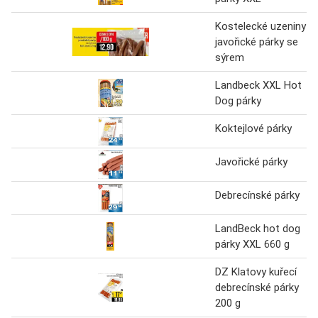
Kostelecké uzeniny
javořické párky se
sýrem
Landbeck XXL Hot
Dog párky
Koktejlové párky
Javořické párky
Debrecínské párky
LandBeck hot dog
párky XXL 660 g
DZ Klatovy kuřecí
debrecínské párky
200 g