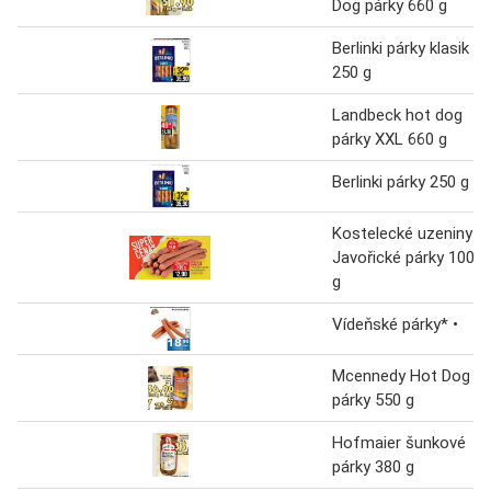
Dog párky 660 g
Berlinki párky klasik
250 g
Landbeck hot dog
párky XXL 660 g
Berlinki párky 250 g
Kostelecké uzeniny
Javořické párky 100
g
Vídeňské párky* •
Mcennedy Hot Dog
párky 550 g
Hofmaier šunkové
párky 380 g