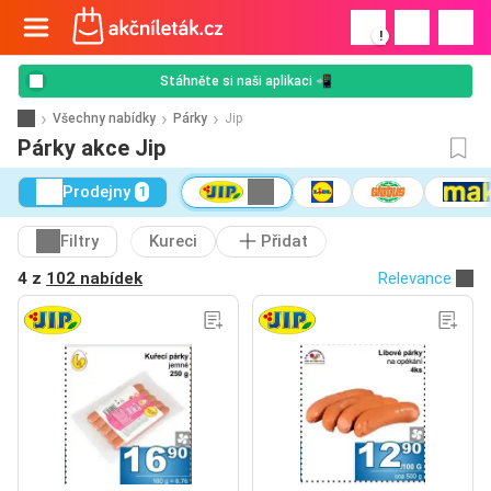
!
Stáhněte si naši aplikaci 📲
Všechny nabídky
Párky
Jip
Párky akce Jip
Prodejny
1
Filtry
Kureci
Přidat
4 z
102 nabídek
Relevance