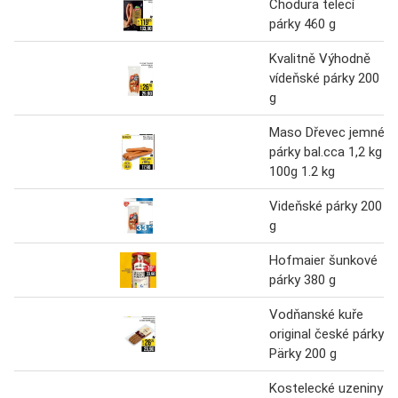
Chodura telecí
párky 460 g
Kvalitně Výhodně
vídeňské párky 200
g
Maso Dřevec jemné
párky bal.cca 1,2 kg
100g 1.2 kg
Videňské párky 200
g
Hofmaier šunkové
párky 380 g
Vodňanské kuře
original české párky
Pärky 200 g
Kostelecké uzeniny